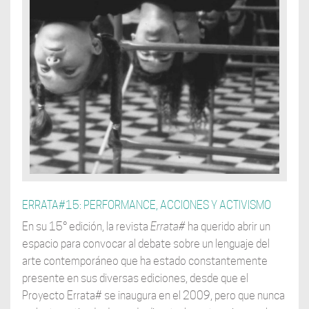
ERRATA#15: PERFORMANCE, ACCIONES Y ACTIVISMO
En su 15° edición, la revista
Errata#
ha querido abrir un
espacio para convocar al debate sobre un lenguaje del
arte contemporáneo que ha estado constantemente
presente en sus diversas ediciones, desde que el
Proyecto Errata# se inaugura en el 2009, pero que nunca