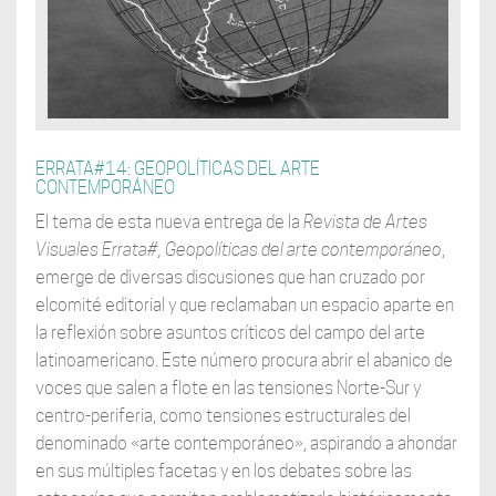
ERRATA#14: GEOPOLÍTICAS DEL ARTE
CONTEMPORÁNEO
El tema de esta nueva entrega de la
Revista de Artes
Visuales Errata#, Geopolíticas
del arte contemporáneo
,
emerge de diversas discusiones que han cruzado por
elcomité editorial y que reclamaban un espacio aparte en
la reflexión sobre asuntos críticos del campo del arte
latinoamericano. Este número procura abrir el abanico de
voces que salen a flote en las tensiones Norte-Sur y
centro-periferia, como tensiones estructurales del
denominado «arte contemporáneo», aspirando a ahondar
en sus múltiples facetas y en los debates sobre las