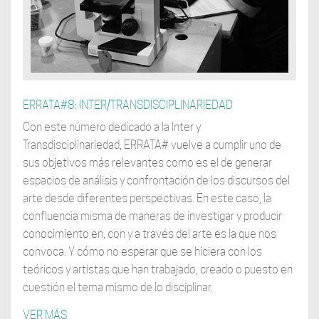
ERRATA#8: INTER/TRANSDISCIPLINARIEDAD
Con este número dedicado a la Inter y
Transdisciplinariedad, ERRATA# vuelve a cumplir uno de
sus objetivos más relevantes como es el de generar
espacios de análisis y confrontación de los discursos del
arte desde diferentes perspectivas. En este caso, la
confluencia misma de maneras de investigar y producir
conocimiento en, con y a través del arte es la que nos
convoca. Y cómo no esperar que se hiciera con los
teóricos y artistas que han trabajado, creado o puesto en
cuestión el tema mismo de lo disciplinar.
VER MÁS