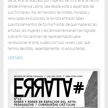
parte, el arte realizado por mujeres; de otra, el arte hecho
desde América Latina, sea desde este o aquel lado de
sus fronteras. Así, en tiempos de límites, murallas y
renovadas exclusiones, la revista entra en tales
cuestionamientos de forma frontal: de qué maneras las
artistas, las mujeres y las latinoamericanas han logrado
subvertir los cánones de representación para
revolucionar el arte, cuáles son sus voces y por qué
hemos decidido, repetidamente, no escucharlas.
VER MÁS