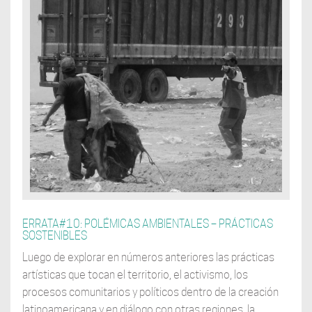
ERRATA#10: POLÉMICAS AMBIENTALES – PRÁCTICAS
SOSTENIBLES
Luego de explorar en números anteriores las prácticas
artísticas que tocan el territorio, el activismo, los
procesos comunitarios y políticos dentro de la creación
latinoamericana y en diálogo con otras regiones, la