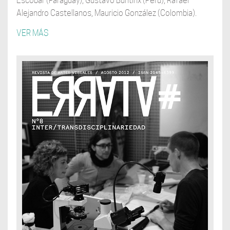
Escobar (Paraguay), Gustavo Buntinx (Perú), Rafael
Alejandro Castellanos, Mauricio González (Colombia).
VER MÁS