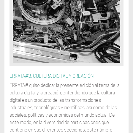
ERRATA#3: CULTURA DIGITAL Y CREACIÓN
ERRATA# quiso dedicar la presente edición al tema de la
cultura digital y la creación, entendiendo que la cultura
digital es un producto de las transformaciones
industriales, tecnológicas y científicas, así como de las
sociales, políticas y económicas del mundo actual. De
este modo, en la diversidad de participaciones que
contiene en sus diferentes secciones, este número