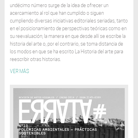
undécimo número surge de la idea de ofrecer un
acercamiento al rol que han cumplido o siguen
cumpliendo diversas iniciativas editoriales seriadas, tanto
en el posicionamiento de perspectivas teóricas como en
su reevaluación; la manera en que desde allí se escribe la
historia del arte o, por el contrario, se toma distancia de
los modos en que se ha escrito La Historia del arte para
reescribir otras historias.
VER MÁS