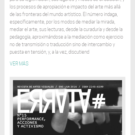
los procesos de apropiación e impacto del arte más allá
de las fronteras del mundo artístico.
El número indaga,
específicamente, por los modos de mediar la mirada,
mediar el arte, sus lecturas, desde la curaduría y desde la
pedagogía, aproximándose a la mediación como ejercicio
no de transmisión o traducción sino de intercambio y
puesta en tensión, y, a la vez, discutiend
VER MÁS