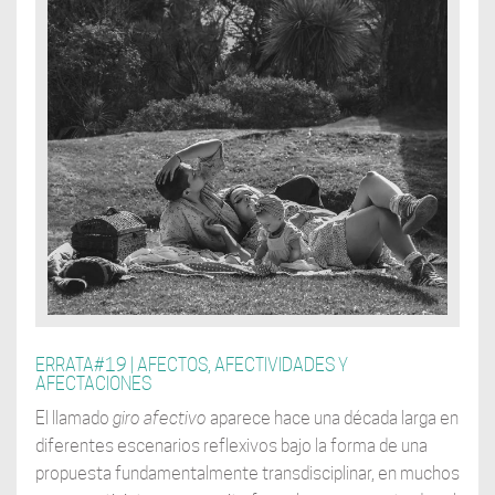
ERRATA#19 | AFECTOS, AFECTIVIDADES Y
AFECTACIONES
El llamado
giro afectivo
aparece hace una década larga en
diferentes escenarios reflexivos bajo la forma de una
propuesta fundamentalmente transdisciplinar, en muchos