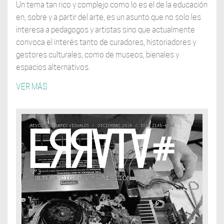
Un tema tan rico y complejo como lo es el de la educación
en, sobre y a partir del arte, es un asunto que no solo les
interesa a pedagogos y artistas sino que actualmente
convoca el interés tanto de curadores, historiadores y
gestores culturales, como de museos, bienales y
espacios alternativos.
VER MÁS