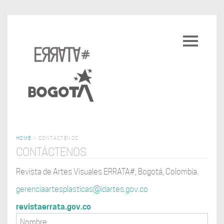
Pasar
al
Toggle
contenido
navigatio
principal
HOME
>
CONTÁCTENOS
CONTÁCTENOS
Revista de Artes Visuales ERRATA#, Bogotá, Colombia.
gerenciaartesplasticas@idartes.gov.co
revistaerrata.gov.co
Nombre