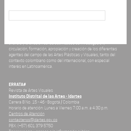
Buscar
La revista ERRATA# está concebida como un espacio para el
análisis y la difusión de las actividades de investigación,
circulación, formación, apropiación y creación de los diferentes
agentes del campo de las Artes Plásticas y Visuales, tanto del
contexto colombiano como del internacional, con especial
interés en Latinoamérica.
ERRATA#
Revista de Artes Visuales
Instituto Distrital de las Artes - Idartes
Carrera 8 No. 15 - 46 - Bogotá / Colombia
Horario de atención: Lunes a Viernes 7:00 a.m. a 4:30 p.m.
Centros de Atención
contactenos@idartes.gov.co
PBX: (+57) 601 379 5750