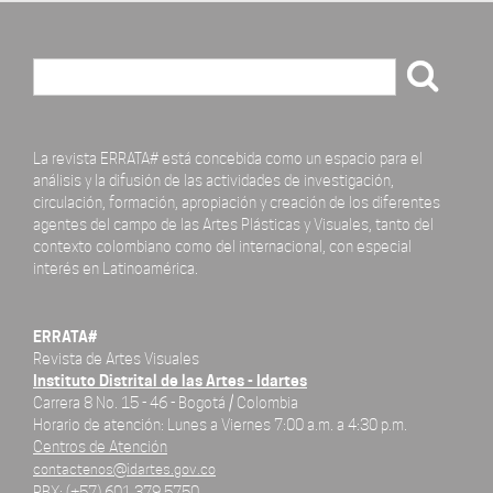
Buscar
La revista ERRATA# está concebida como un espacio para el
análisis y la difusión de las actividades de investigación,
circulación, formación, apropiación y creación de los diferentes
agentes del campo de las Artes Plásticas y Visuales, tanto del
contexto colombiano como del internacional, con especial
interés en Latinoamérica.
ERRATA#
Revista de Artes Visuales
Instituto Distrital de las Artes - Idartes
Carrera 8 No. 15 - 46 - Bogotá / Colombia
Horario de atención: Lunes a Viernes 7:00 a.m. a 4:30 p.m.
Centros de Atención
contactenos@idartes.gov.co
PBX: (+57) 601 379 5750