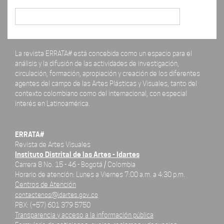
Buscar
La revista ERRATA# está concebida como un espacio para el
análisis y la difusión de las actividades de investigación,
circulación, formación, apropiación y creación de los diferentes
agentes del campo de las Artes Plásticas y Visuales, tanto del
contexto colombiano como del internacional, con especial
interés en Latinoamérica.
ERRATA#
Revista de Artes Visuales
Instituto Distrital de las Artes - Idartes
Carrera 8 No. 15 - 46 - Bogotá / Colombia
Horario de atención: Lunes a Viernes 7:00 a.m. a 4:30 p.m.
Centros de Atención
contactenos@idartes.gov.co
PBX: (+57) 601 379 5750
Transparencia y acceso a la información pública