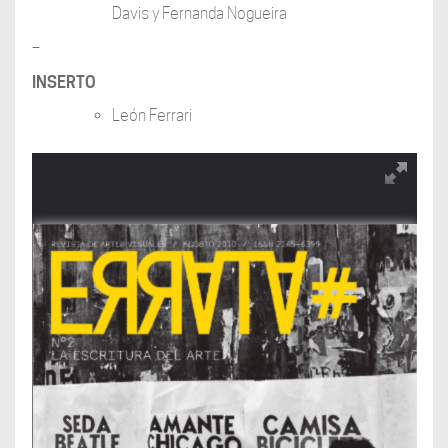
Davis y Fernanda Nogueira
–
INSERTO
León Ferrari