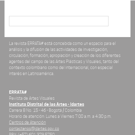
Buscar
La revista ERRATA# está concebida como un espacio para el
análisis y la difusión de las actividades de investigación,
circulación, formación, apropiación y creación de los diferentes
agentes del campo de las Artes Plásticas y Visuales, tanto del
contexto colombiano como del internacional, con especial
interés en Latinoamérica.
ERRATA#
Revista de Artes Visuales
Instituto Distrital de las Artes - Idartes
Carrera 8 No. 15 - 46 - Bogotá / Colombia
Horario de atención: Lunes a Viernes 7:00 a.m. a 4:30 p.m.
Centros de Atención
contactenos@idartes.gov.co
PBX: (+57) 601 379 5750