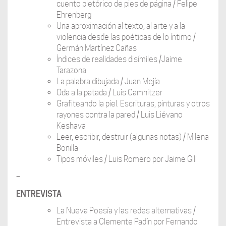
cuento pletórico de pies de página / Felipe
Ehrenberg
Una aproximación al texto, al arte y a la
violencia desde las poéticas de lo íntimo /
Germán Martínez Cañas
Índices de realidades disímiles /Jaime
Tarazona
La palabra dibujada / Juan Mejía
Oda a la patada / Luis Camnitzer
Grafiteando la piel. Escrituras, pinturas y otros
rayones contra la pared / Luis Liévano
Keshava
Leer, escribir, destruir (algunas notas) / Milena
Bonilla
Tipos móviles / Luis Romero por Jaime Gili
–
ENTREVISTA
La Nueva Poesía y las redes alternativas /
Entrevista a Clemente Padín por Fernando