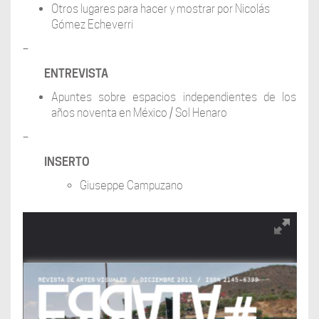
Otros lugares para hacer y mostrar por Nicolás
Gómez Echeverri
–
ENTREVISTA
Apuntes sobre espacios independientes de los
años noventa en México / Sol Henaro
–
INSERTO
Giuseppe Campuzano