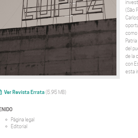
invest
(São P
Carlo
oportu
como e
Patria
del pu
de la
con Es
esta 
Ver Revista Errata
(5.95 MB)
ENIDO
Página legal
Editorial