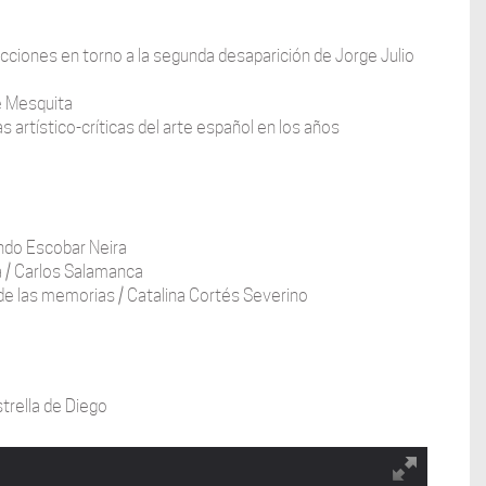
acciones en torno a la segunda desaparición de Jorge Julio
é Mesquita
artístico-críticas del arte español en los años
ando Escobar Neira
a / Carlos Salamanca
 de las memorias / Catalina Cortés Severino
trella de Diego