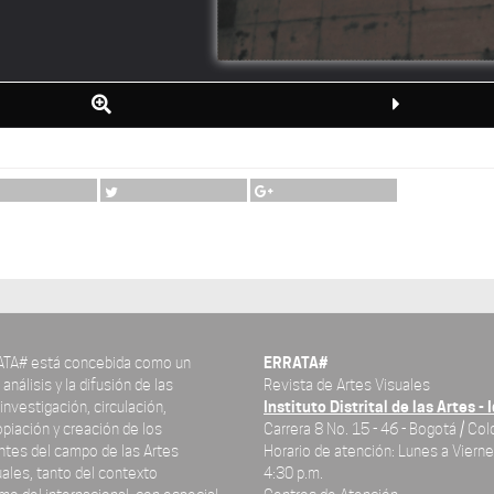
ATA# está concebida como un
ERRATA#
análisis y la difusión de las
Revista de Artes Visuales
investigación, circulación,
Instituto Distrital de las Artes - 
piación y creación de los
Carrera 8 No. 15 - 46 - Bogotá / Co
ntes del campo de las Artes
Horario de atención: Lunes a Vierne
uales, tanto del contexto
4:30 p.m.