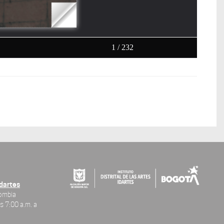
Idartes
lombia
s 7:00 a.m. a