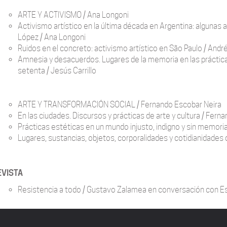
ARTE Y ACTIVISMO / Ana Longoni
Activismo artístico en la última década en Argentina: algunas 
López / Ana Longoni
Ruidos en el concreto: activismo artístico en São Paulo / Andr
Amnesia y desacuerdos. Lugares de la memoria en las prácticas 
setenta / Jesús Carrillo
ARTE Y TRANSFORMACIÓN SOCIAL / Fernando Escobar Neira
En las ciudades. Discursos y prácticas de arte y cultura / Fern
Prácticas estéticas en un mundo injusto, indigno y sin memori
Lugares, sustancias, objetos, corporalidades y cotidianidades
VISTA
Resistencia a todo / Gustavo Zalamea en conversación con Es