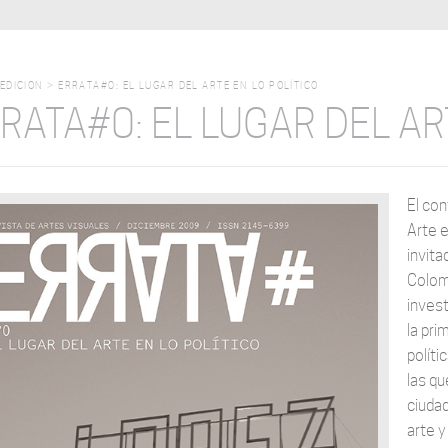
EDICION
>
ERRATA#0: EL LUGAR DEL ARTE EN LO POLÍTICO
RATA#0: EL LUGAR DEL AR
El con
Arte e
invit
Colomb
invest
la pri
políti
las qu
ciudad
arte y