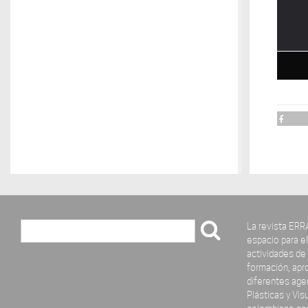
La revista ERR
Buscar
espacio para el 
actividades de 
formación, apro
diferentes age
Plásticas y Vis