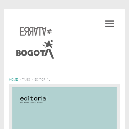
Pasar
al
Toggle
contenido
navigatio
principal
HOME
>
TAGS
>
EDITORIAL