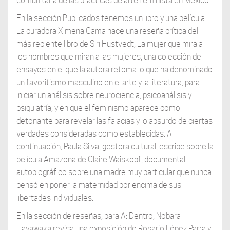
comunitaria de las prácticas de arte feminista en México.
En la sección Publicados tenemos un libro y una película.
La curadora Ximena Gama hace una reseña crítica del
más reciente libro de Siri Hustvedt, La mujer que mira a
los hombres que miran a las mujeres, una colección de
ensayos en el que la autora retoma lo que ha denominado
un favoritismo masculino en el arte y la literatura, para
iniciar un análisis sobre neurociencia, psicoanálisis y
psiquiatría, y en que el feminismo aparece como
detonante para revelar las falacias y lo absurdo de ciertas
verdades consideradas como establecidas. A
continuación, Paula Silva, gestora cultural, escribe sobre la
película Amazona de Claire Waiskopf, documental
autobiográfico sobre una madre muy particular que nunca
pensó en poner la maternidad por encima de sus
libertades individuales.
En la sección de reseñas, para A: Dentro, Nobara
Hayawaka revisa una exposición de Rosario López Parra y