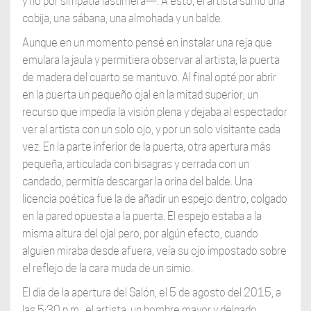
y no por simpatía lastimera—. A esto, el artista sumó una
cobija, una sábana, una almohada y un balde.
Aunque en un momento pensé en instalar una reja que
emulara la jaula y permitiera observar al artista, la puerta
de madera del cuarto se mantuvo. Al final opté por abrir
en la puerta un pequeño ojal en la mitad superior; un
recurso que impedía la visión plena y dejaba al espectador
ver al artista con un solo ojo, y por un solo visitante cada
vez. En la parte inferior de la puerta, otra apertura más
pequeña, articulada con bisagras y cerrada con un
candado, permitía descargar la orina del balde. Una
licencia poética fue la de añadir un espejo dentro, colgado
en la pared opuesta a la puerta. El espejo estaba a la
misma altura del ojal pero, por algún efecto, cuando
alguien miraba desde afuera, veía su ojo impostado sobre
el reflejo de la cara muda de un simio.
El día de la apertura del Salón, el 5 de agosto del 2015, a
las 5:30 p.m., el artista, un hombre mayor y delgado,