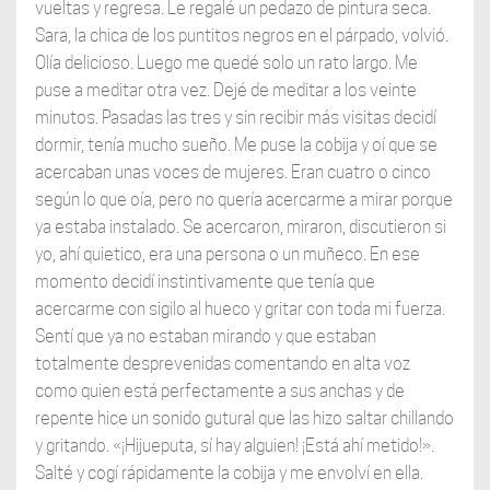
vueltas y regresa. Le regalé un pedazo de pintura seca.
Sara, la chica de los puntitos negros en el párpado, volvió.
Olía delicioso. Luego me quedé solo un rato largo. Me
puse a meditar otra vez. Dejé de meditar a los veinte
minutos. Pasadas las tres y sin recibir más visitas decidí
dormir, tenía mucho sueño. Me puse la cobija y oí que se
acercaban unas voces de mujeres. Eran cuatro o cinco
según lo que oía, pero no quería acercarme a mirar porque
ya estaba instalado. Se acercaron, miraron, discutieron si
yo, ahí quietico, era una persona o un muñeco. En ese
momento decidí instintivamente que tenía que
acercarme con sigilo al hueco y gritar con toda mi fuerza.
Sentí que ya no estaban mirando y que estaban
totalmente desprevenidas comentando en alta voz
como quien está perfectamente a sus anchas y de
repente hice un sonido gutural que las hizo saltar chillando
y gritando. «¡Hijueputa, sí hay alguien! ¡Está ahí metido!».
Salté y cogí rápidamente la cobija y me envolví en ella.