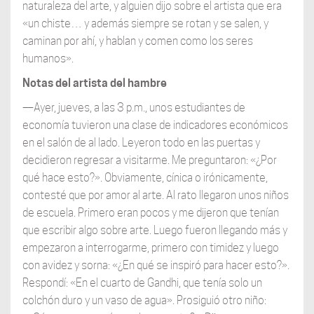
naturaleza del arte, y alguien dijo sobre el artista que era
«un chiste… y además siempre se rotan y se salen, y
caminan por ahí, y hablan y comen como los seres
humanos».
Notas del artista del hambre
—Ayer, jueves, a las 3 p.m., unos estudiantes de
economía tuvieron una clase de indicadores económicos
en el salón de al lado. Leyeron todo en las puertas y
decidieron regresar a visitarme. Me preguntaron: «¿Por
qué hace esto?». Obviamente, cínica o irónicamente,
contesté que por amor al arte. Al rato llegaron unos niños
de escuela. Primero eran pocos y me dijeron que tenían
que escribir algo sobre arte. Luego fueron llegando más y
empezaron a interrogarme, primero con timidez y luego
con avidez y sorna: «¿En qué se inspiró para hacer esto?».
Respondí: «En el cuarto de Gandhi, que tenía solo un
colchón duro y un vaso de agua». Prosiguió otro niño: