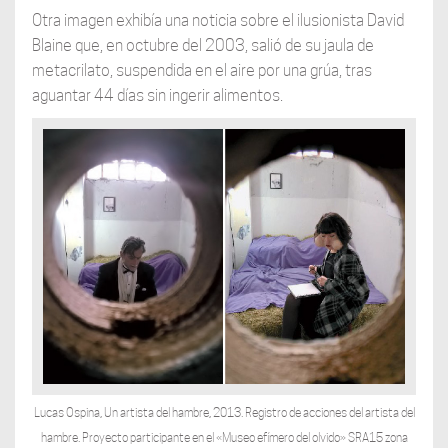
Otra imagen exhibía una noticia sobre el ilusionista David
Blaine que, en octubre del 2003, salió de su jaula de
metacrilato, suspendida en el aire por una grúa, tras
aguantar 44 días sin ingerir alimentos.
Lucas Ospina, Un artista del hambre, 2013. Registro de acciones del artista del
hambre. Proyecto participante en el «Museo efímero del olvido» SRA15 zona