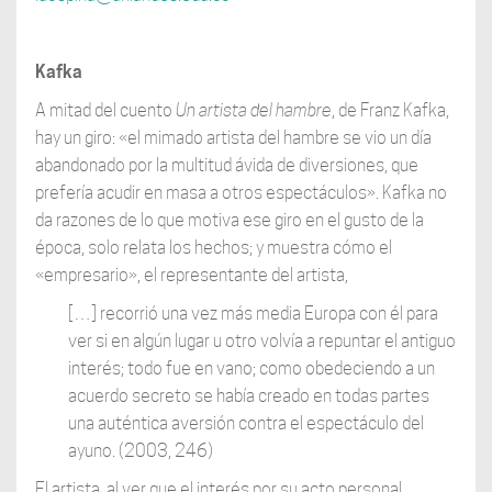
Kafka
A mitad del cuento
Un artista del hambre
, de Franz Kafka,
hay un giro: «el mimado artista del hambre se vio un día
abandonado por la multitud ávida de diversiones, que
prefería acudir en masa a otros espectáculos». Kafka no
da razones de lo que motiva ese giro en el gusto de la
época, solo relata los hechos; y muestra cómo el
«empresario», el representante del artista,
[…] recorrió una vez más media Europa con él para
ver si en algún lugar u otro volvía a repuntar el antiguo
interés; todo fue en vano; como obedeciendo a un
acuerdo secreto se había creado en todas partes
una auténtica aversión contra el espectáculo del
ayuno. (2003, 246)
El artista, al ver que el interés por su acto personal