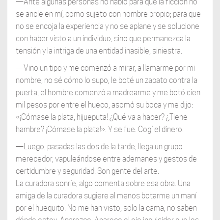
—Ante algunas personas no hablo para que la ficción no
se ancle en mí, como sujeto con nombre propio; para que
no se encoja la experiencia y no se aplane y se solucione
con haber visto a un individuo, sino que permanezca la
tensión y la intriga de una entidad inasible, siniestra.
—Vino un tipo y me comenzó a mirar, a llamarme por mi
nombre, no sé cómo lo supo, le boté un zapato contra la
puerta, el hombre comenzó a madrearme y me botó cien
mil pesos por entre el hueco, asomó su boca y me dijo:
«¡Cómase la plata, hijueputa! ¿Qué va a hacer? ¿Tiene
hambre? ¡Cómase la plata!». Y se fue. Cogí el dinero.
—Luego, pasadas las dos de la tarde, llega un grupo
merecedor, vapuleándose entre ademanes y gestos de
certidumbre y seguridad. Son gente del arte.
La curadora sonríe, algo comenta sobre esa obra. Una
amiga de la curadora sugiere al menos botarme un maní
por el huequito. No me han visto, solo la cama, no saben