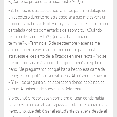
«¿Cómo se preparó para hacer esto?». Dije:
«Ya he hecho otras acciones. Una fue pararme debajo de
un cocotero durante horas a esperar a que me cayera un
coco en la cabeza». Profesora y estudiantes soltaron una
carcajada y otros comentarios de asombro. «¿Cuándo
termina de hacer esto? ¿Qué va a hacer cuando
termine?». «Termino el 5 de septiembre y apenas me
abran la puerta voy a salir caminando sin parar hasta
atravesar el desierto de la Tatacoa en línea recta» (no se
me ocurrió nada más bobo). Luego empecé a regalarles
heno. Me preguntaron por qué había hecho esa cama de
heno; les pregunté si eran católicos. Al unísono se oyó un
«Síiii». Les pregunté si se acordaban dónde había nacido
Jesús. Al unísono de nuevo: «En Beléeen».
Y pregunté si recordaban cómo era el lugar donde había
nacido. «En un portal con pajaaaa». Todos me pedían más
heno. Uno, que debió ser el estudiante calavera, desde el