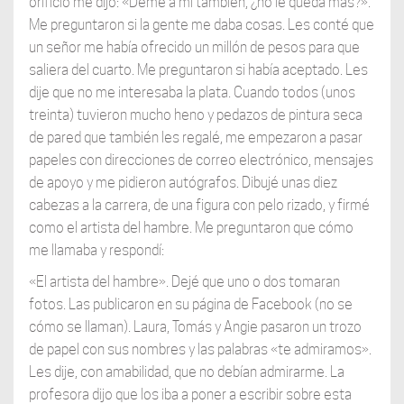
orificio me dijo: «Deme a mí también, ¿no le queda más?».
Me preguntaron si la gente me daba cosas. Les conté que
un señor me había ofrecido un millón de pesos para que
saliera del cuarto. Me preguntaron si había aceptado. Les
dije que no me interesaba la plata. Cuando todos (unos
treinta) tuvieron mucho heno y pedazos de pintura seca
de pared que también les regalé, me empezaron a pasar
papeles con direcciones de correo electrónico, mensajes
de apoyo y me pidieron autógrafos. Dibujé unas diez
cabezas a la carrera, de una figura con pelo rizado, y firmé
como el artista del hambre. Me preguntaron que cómo
me llamaba y respondí:
«El artista del hambre». Dejé que uno o dos tomaran
fotos. Las publicaron en su página de Facebook (no se
cómo se llaman). Laura, Tomás y Angie pasaron un trozo
de papel con sus nombres y las palabras «te admiramos».
Les dije, con amabilidad, que no debían admirarme. La
profesora dijo que los iba a poner a escribir sobre esta