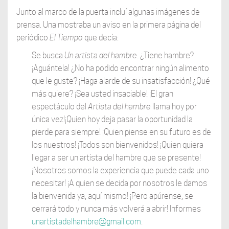
Junto al marco de la puerta incluí algunas imágenes de
prensa. Una mostraba un aviso en la primera página del
periódico
El Tiempo
que decía:
Se busca
Un artista del hambre
. ¿Tiene hambre?
¡Aguántela! ¿No ha podido encontrar ningún alimento
que le guste? ¡Haga alarde de su insatisfacción! ¿Qué
más quiere? ¡Sea usted insaciable! ¡El gran
espectáculo del
Artista del hambre
llama hoy por
única vez!¡Quien hoy deja pasar la oportunidad la
pierde para siempre! ¡Quien piense en su futuro es de
los nuestros! ¡Todos son bienvenidos! ¡Quien quiera
llegar a ser un artista del hambre que se presente!
¡Nosotros somos la experiencia que puede cada uno
necesitar! ¡A quien se decida por nosotros le damos
la bienvenida ya, aquí mismo! ¡Pero apúrense, se
cerrará todo y nunca más volverá a abrir! Informes
unartistadelhambre@gmail.com
.