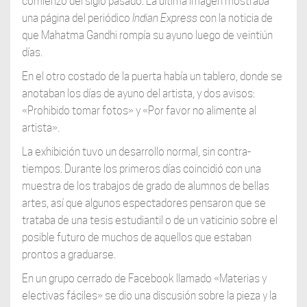
comienzo del siglo pasado. La última imagen mostraba
una página del periódico
Indian Express
con la noticia de
que Mahatma Gandhi rompía su ayuno luego de veintiún
días.
En el otro costado de la puerta había un tablero, donde se
anotaban los días de ayuno del artista, y dos avisos:
«Prohibido tomar fotos» y «Por favor no alimente al
artista».
La exhibición tuvo un desarrollo normal, sin contra-
tiempos. Durante los primeros días coincidió con una
muestra de los trabajos de grado de alumnos de bellas
artes, así que algunos espectadores pensaron que se
trataba de una tesis estudiantil o de un vaticinio sobre el
posible futuro de muchos de aquellos que estaban
prontos a graduarse.
En un grupo cerrado de Facebook llamado «Materias y
electivas fáciles» se dio una discusión sobre la pieza y la