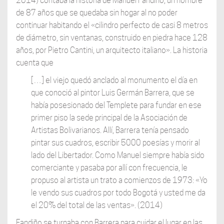
2014) contaba la historia de Manuel Fandiño, un hombre
de 87 años que se quedaba sin hogar al no poder
continuar habitando el «cilindro perfecto de casi 8 metros
de diámetro, sin ventanas, construido en piedra hace 128
años, por Pietro Cantini, un arquitecto italiano». La historia
cuenta que
[…] el viejo quedó anclado al monumento el día en
que conoció al pintor Luis Germán Barrera, que se
había posesionado del Templete para fundar en ese
primer piso la sede principal de la Asociación de
Artistas Bolivarianos. Allí, Barrera tenía pensado
pintar sus cuadros, escribir 5000 poesías y morir al
lado del Libertador. Como Manuel siempre había sido
comerciante y pasaba por allí con frecuencia, le
propuso al artista un trato a comienzos de 1973: «Yo
le vendo sus cuadros por todo Bogotá y usted me da
el 20% del total de las ventas». (2014)
Fandiño se turnaba con Barrera para cuidar el lugar en las