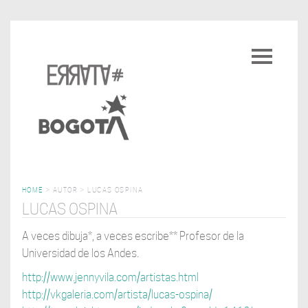
Pasar
al
Toggle
contenido
navigatio
principal
HOME
>
AUTOR
>
LUCAS OSPINA
LUCAS OSPINA
A veces dibuja*, a veces escribe** Profesor de la
Universidad de los Andes.
http://www.jennyvila.com/artistas.html
http://vkgaleria.com/artista/lucas-ospina/