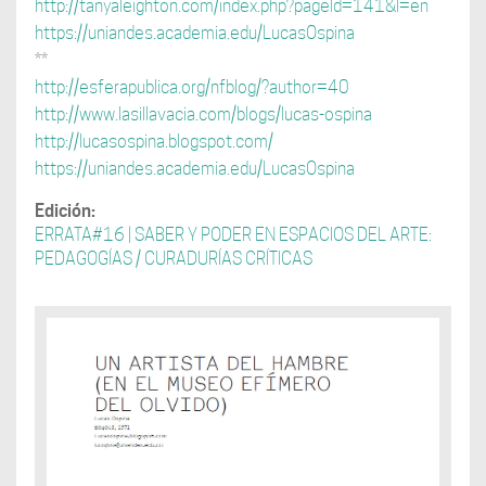
http://tanyaleighton.com/index.php?pageId=141&l=en
https://uniandes.academia.edu/LucasOspina
**
http://esferapublica.org/nfblog/?author=40
http://www.lasillavacia.com/blogs/lucas-ospina
http://lucasospina.blogspot.com/
https://uniandes.academia.edu/LucasOspina
Edición:
ERRATA#16 | SABER Y PODER EN ESPACIOS DEL ARTE:
PEDAGOGÍAS / CURADURÍAS CRÍTICAS