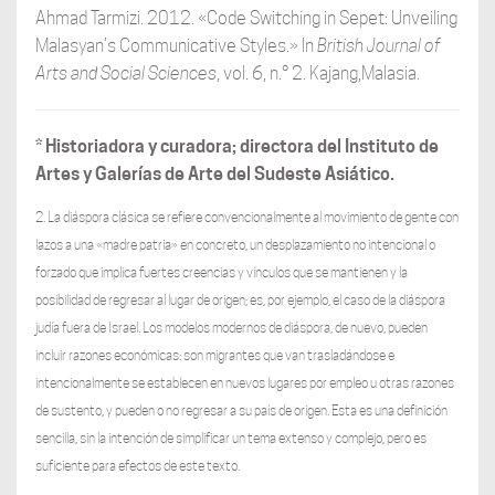
Ahmad Tarmizi. 2012. «Code Switching in Sepet: Unveiling
Malasyan’s Communicative Styles.» In
British Journal
of
Arts and Social Sciences
, vol. 6, n.° 2. Kajang,Malasia.
* Historiadora y curadora; directora del Instituto de
Artes y Galerías de Arte del Sudeste Asiático.
2. La diáspora clásica se refiere convencionalmente al movimiento de gente con
lazos a una «madre patria» en concreto, un desplazamiento no intencional o
forzado que implica fuertes creencias y vínculos que se mantienen y la
posibilidad de regresar al lugar de origen; es, por ejemplo, el caso de la diáspora
judía fuera de Israel. Los modelos modernos de diáspora, de nuevo, pueden
incluir razones económicas: son migrantes que van trasladándose e
intencionalmente se establecen en nuevos lugares por empleo u otras razones
de sustento, y pueden o no regresar a su país de origen. Esta es una definición
sencilla, sin la intención de simplificar un tema extenso y complejo, pero es
suficiente para efectos de este texto.