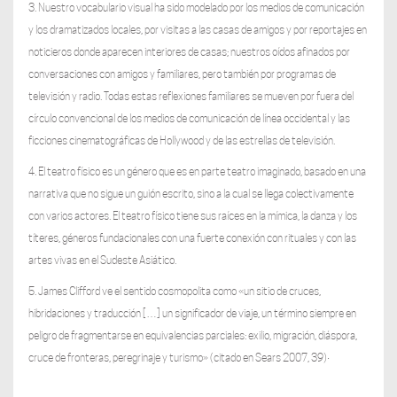
3. Nuestro vocabulario visual ha sido modelado por los medios de comunicación
y los dramatizados locales, por visitas a las casas de amigos y por reportajes en
noticieros donde aparecen interiores de casas; nuestros oídos afinados por
conversaciones con amigos y familiares, pero también por programas de
televisión y radio. Todas estas reflexiones familiares se mueven por fuera del
círculo convencional de los medios de comunicación de línea occidental y las
ficciones cinematográficas de Hollywood y de las estrellas de televisión.
4. El teatro físico es un género que es en parte teatro imaginado, basado en una
narrativa que no sigue un guión escrito, sino a la cual se llega colectivamente
con varios actores. El teatro físico tiene sus raíces en la mímica, la danza y los
títeres, géneros fundacionales con una fuerte conexión con rituales y con las
artes vivas en el Sudeste Asiático.
5. James Clifford ve el sentido cosmopolita como «un sitio de cruces,
hibridaciones y traducción […] un significador de viaje, un término siempre en
peligro de fragmentarse en equivalencias parciales: exilio, migración, diáspora,
.
cruce de fronteras, peregrinaje y turismo» (citado en Sears 2007, 39)