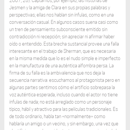
2007, 25). Captamos, por ejemplo, las historias de
Jesmen y la amiga de Clara en sus propias palabras y
perspectivas; ellas nos hablan sin ínfulas, como en una
conversación casual. En algunos casos suena casi como
un tren de pensamiento subconsciente emitido sin
contradicción ni recepción; sin apreciar ni afirmar haber
oído o entendido. Esta brecha sustancial provee una falla
interesante en el trabajo de Sherman, que es necesaria
en la misma medida que lo es el nudo simple e imperfecto
en la manufactura de una auténtica alfombra persa. La
firma de su falla es la ambivalencia que nos deja la
secuencia narrativa: escuchamos al protagonista pero en
algunas partes sentimos cómo el artificio sobrepasa la
voz auténtica esperada, incluso cuando el actor no tiene
ínfulas de nada; no está arreglado como un personaje
típico, hábil y atractivo para las películas tradicionales. Es
de todo ordinario, habla tan «normalmente» como
hablaría un amigo o un vecino, y sin embargo, una vez que