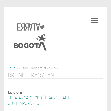
Pasar
al
Toggle
contenido
navigatio
principal
HOME
>
AUTOR
>
BRITGET TRACY TAN
BRITGET TRACY TAN
Edición:
ERRATA#14: GEOPOLÍTICAS DEL ARTE
CONTEMPORÁNEO