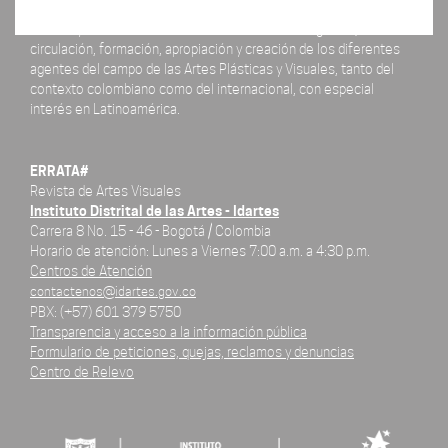
La revista ERRATA# está concebida como un espacio para el
análisis y la difusión de las actividades de investigación,
circulación, formación, apropiación y creación de los diferentes
agentes del campo de las Artes Plásticas y Visuales, tanto del
contexto colombiano como del internacional, con especial
interés en Latinoamérica.
ERRATA#
Revista de Artes Visuales
Instituto Distrital de las Artes - Idartes
Carrera 8 No. 15 - 46 - Bogotá / Colombia
Horario de atención: Lunes a Viernes 7:00 a.m. a 4:30 p.m.
Centros de Atención
contactenos@idartes.gov.co
PBX: (+57) 601 379 5750
Transparencia y acceso a la información pública
Formulario de peticiones, quejas, reclamos y denuncias
Centro de Relevo