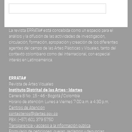
Buscar
La revista ERRATA# está concebida como un espacio para el
análisis y la difusión de las actividades de investigación,
circulación, formación, apropiación y creación de los diferentes
agentes del campo de las Artes Plásticas y Visuales, tanto del
contexto colombiano como del internacional, con especial
interés en Latinoamérica.
ERRATA#
Revista de Artes Visuales
Instituto Distrital de las Artes - Idartes
Carrera 8 No. 15 - 46 - Bogotá / Colombia
Horario de atención: Lunes a Viernes 7:00 a.m. a 4:30 p.m.
Centros de Atención
contactenos@idartes.gov.co
PBX: (+57) 601 379 5750
Transparencia y acceso a la información pública
Formulario de peticiones, quejas, reclamos y denuncias