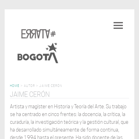
Pasar
al
Toggle
contenido
navigatio
principal
HOME
>
AUTOR
>
JAIME CERÓN
JAIME CERÓN
Artista y magíster en Historia y Teoría del Arte. Su trabajo
se ha centrado en cinco frentes: la docencia, la crítica, la
curaduría, la investigación teórica y la gestión cultural, que
ha desarrollado simultáneamente de forma continua,
desde 1994 hasta el presente. Ha sido docente de las