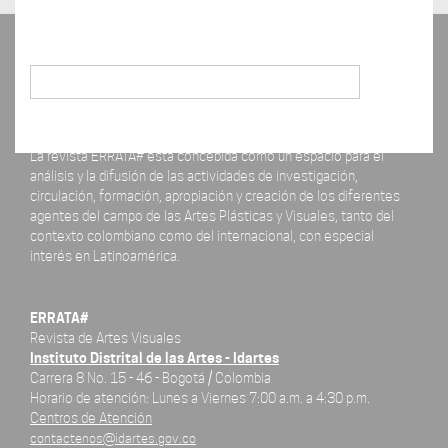
Buscar
La revista ERRATA# está concebida como un espacio para el
análisis y la difusión de las actividades de investigación,
circulación, formación, apropiación y creación de los diferentes
agentes del campo de las Artes Plásticas y Visuales, tanto del
contexto colombiano como del internacional, con especial
interés en Latinoamérica.
ERRATA#
Revista de Artes Visuales
Instituto Distrital de las Artes - Idartes
Carrera 8 No. 15 - 46 - Bogotá / Colombia
Horario de atención: Lunes a Viernes 7:00 a.m. a 4:30 p.m.
Centros de Atención
contactenos@idartes.gov.co