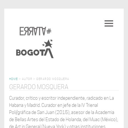
Pasar
al
Toggle
contenido
navigatio
principal
HOME
>
AUTOR
>
GERARDO MOSQUERA
GERARDO MOSQUERA
Curador, crítico y escritor independiente, radicado en La
Habana y Madrid. Curador en jefe de la IV Trienal
Poli/gráfica de San Juan (2015), asesor de la Academia
de Bellas Artes del Estado de Holanda, del Muac (México),
de Art in General (Nueva York) y otras instituciones