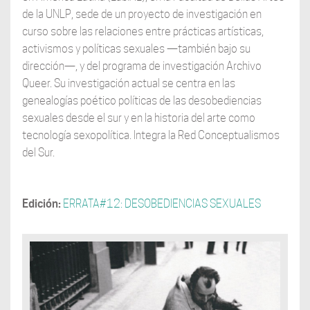
de la UNLP, sede de un proyecto de investigación en
curso sobre las relaciones entre prácticas artísticas,
activismos y políticas sexuales —también bajo su
dirección—, y del programa de investigación Archivo
Queer. Su investigación actual se centra en las
genealogías poético políticas de las desobediencias
sexuales desde el sur y en la historia del arte como
tecnología sexopolítica. Integra la Red Conceptualismos
del Sur.
Edición:
ERRATA#12: DESOBEDIENCIAS SEXUALES