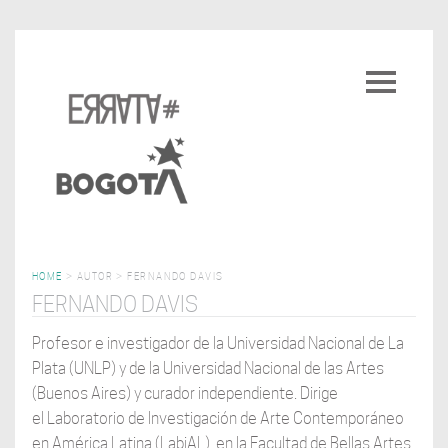
Pasar
al
Toggle
contenido
navigatio
principal
HOME
>
AUTOR
>
FERNANDO DAVIS
FERNANDO DAVIS
Profesor e investigador de la Universidad Nacional de La
Plata (UNLP) y de la Universidad Nacional de las Artes
(Buenos Aires) y curador independiente. Dirige
el Laboratorio de Investigación de Arte Contemporáneo
en América Latina (LabiAL), en la Facultad de Bellas Artes