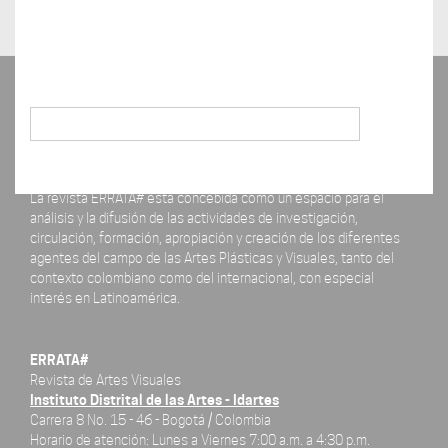
Buscar
La revista ERRATA# está concebida como un espacio para el
análisis y la difusión de las actividades de investigación,
circulación, formación, apropiación y creación de los diferentes
agentes del campo de las Artes Plásticas y Visuales, tanto del
contexto colombiano como del internacional, con especial
interés en Latinoamérica.
ERRATA#
Revista de Artes Visuales
Instituto Distrital de las Artes - Idartes
Carrera 8 No. 15 - 46 - Bogotá / Colombia
Horario de atención: Lunes a Viernes 7:00 a.m. a 4:30 p.m.