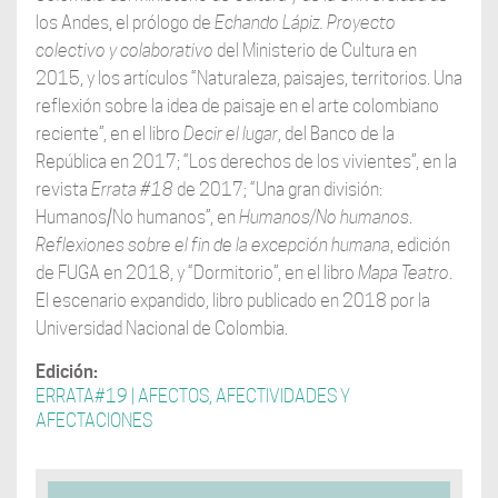
los Andes, el prólogo de
Echando Lápiz. Proyecto
colectivo y colaborativo
del Ministerio de Cultura en
2015, y los artículos “Naturaleza, paisajes, territorios. Una
reflexión sobre la idea de paisaje en el arte colombiano
reciente”, en el libro
Decir el lugar
, del Banco de la
República en 2017; “Los derechos de los vivientes”, en la
revista
Errata #18
de 2017; “Una gran división:
Humanos/No humanos”, en
Humanos/No humanos
.
Reflexiones sobre el fin de la excepción humana
, edición
de FUGA en 2018, y “Dormitorio”, en el libro
Mapa Teatro
.
El escenario expandido, libro publicado en 2018 por la
Universidad Nacional de Colombia.
Edición:
ERRATA#19 | AFECTOS, AFECTIVIDADES Y
AFECTACIONES