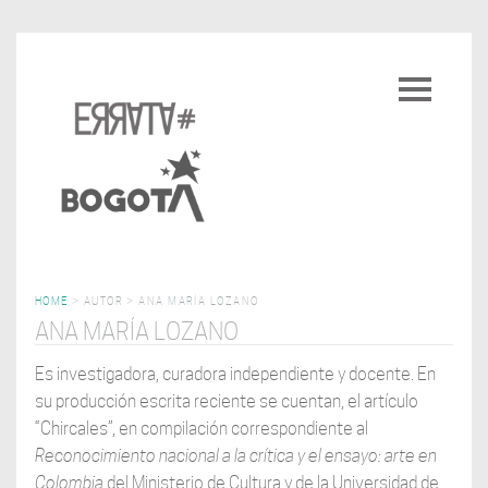
Pasar
al
Toggle
contenido
navigatio
principal
HOME
>
AUTOR
>
ANA MARÍA LOZANO
ANA MARÍA LOZANO
Es investigadora, curadora independiente y docente. En
su producción escrita reciente se cuentan, el artículo
“Chircales”, en compilación correspondiente al
Reconocimiento nacional a la crítica y el ensayo: arte en
Colombia
del Ministerio de Cultura y de la Universidad de