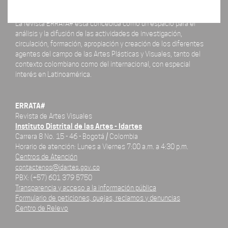
La revista ERRATA# está concebida como un espacio para el
análisis y la difusión de las actividades de investigación,
circulación, formación, apropiación y creación de los diferentes
agentes del campo de las Artes Plásticas y Visuales, tanto del
contexto colombiano como del internacional, con especial
interés en Latinoamérica.
ERRATA#
Revista de Artes Visuales
Instituto Distrital de las Artes - Idartes
Carrera 8 No. 15 - 46 - Bogotá / Colombia
Horario de atención: Lunes a Viernes 7:00 a.m. a 4:30 p.m.
Centros de Atención
contactenos@idartes.gov.co
PBX: (+57) 601 379 5750
Transparencia y acceso a la información pública
Formulario de peticiones, quejas, reclamos y denuncias
Centro de Relevo