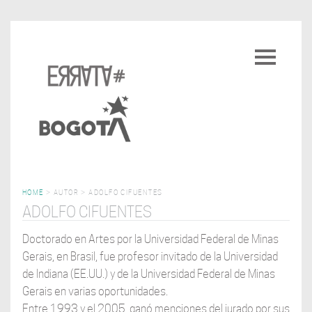
Pasar
al
Toggle
contenido
navigatio
principal
HOME
>
AUTOR
>
ADOLFO CIFUENTES
ADOLFO CIFUENTES
Doctorado en Artes por la Universidad Federal de Minas
Gerais, en Brasil, fue profesor invitado de la Universidad
de Indiana (EE.UU.) y de la Universidad Federal de Minas
Gerais en varias oportunidades.
Entre 1993 y el 2005, ganó menciones del jurado por sus