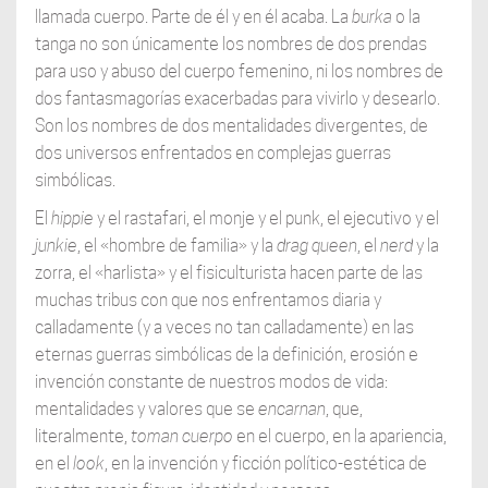
llamada cuerpo. Parte de él y en él acaba. La
burka
o la
tanga no son únicamente los nombres de dos prendas
para uso y abuso del cuerpo femenino, ni los nombres de
dos fantasmagorías exacerbadas para vivirlo y desearlo.
Son los nombres de dos mentalidades divergentes, de
dos universos enfrentados en complejas guerras
simbólicas.
El
hippie
y el rastafari, el monje y el punk, el ejecutivo y el
junkie
, el «hombre de familia» y la
drag queen
, el
nerd
y la
zorra, el «harlista» y el fisiculturista hacen parte de las
muchas tribus con que nos enfrentamos diaria y
calladamente (y a veces no tan calladamente) en las
eternas guerras simbólicas de la definición, erosión e
invención constante de nuestros modos de vida:
mentalidades y valores que se
encarnan
, que,
literalmente,
toman cuerpo
en el cuerpo, en la apariencia,
en el
look
, en la invención y ficción político-estética de