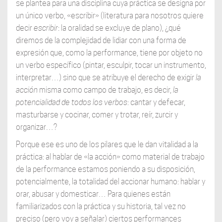
se plantea para una disciplina cuya práctica se designa por
un único verbo, «escribir» (literatura para nosotros quiere
decir
escribir
: la oralidad se excluye de plano), ¿qué
diremos de la complejidad de lidiar con una forma de
expresión que, como la performance, tiene por objeto no
un verbo específico (pintar, esculpir, tocar un instrumento,
interpretar…) sino que se atribuye el derecho de exigir
la
acción
misma como campo de trabajo, es decir,
la
potencialidad de todos los verbos
: cantar y defecar,
masturbarse y cocinar, comer y trotar, reír, zurcir y
organizar…?
Porque ese es uno de los pilares que le dan vitalidad a la
práctica: al hablar de «la acción» como material de trabajo
de la performance estamos poniendo a su disposición,
potencialmente, la totalidad del accionar humano: hablar y
orar, abusar y domesticar… Para quienes están
familiarizados con la práctica y su historia, tal vez no
preciso (pero voy a señalar) ciertos performances