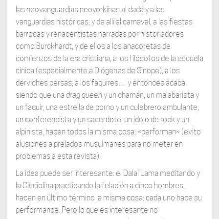
las neovanguardias neoyorkinas al dadá y a las
vanguardias históricas, y de allí al carnaval, a las fiestas
barrocas y renacentistas narradas por historiadores
como Burckhardt, y de ellos a los anacoretas de
comienzos de la era cristiana, a los filósofos de la escuela
cínica (especialmente a Diógenes de Sinope), a los
derviches persas, a los faquires… y entonces acaba
siendo que una
drag queen
y un chamán, un malabarista y
un faquir, una estrella de porno y un culebrero ambulante,
un conferencista y un sacerdote, un ídolo de rock y un
alpinista, hacen todos la misma cosa: «performan» (evito
alusiones a prelados musulmanes para no meter en
problemas a esta revista).
La idea puede ser interesante: el Dalai Lama meditando y
la Cicciolina practicando la felación a cinco hombres,
hacen en último término la misma cosa: cada uno hace
su
performance
.
Pero lo que es interesante no