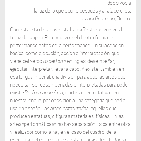
decisivos a
la luz de lo que ocurre después y a raíz de ellos.
Laura Restrepo,
Delirio.
Con esta cita de la novelista Laura Restrepo vuelvo al
tema del origen. Pero vuelvo a él de otra forma: la
performance antes de la performance. En su acepción
básica, como ejecución, acción e interpretación, que
viene del verbo
to perform
en inglés: desempeñar,
ejecutar, interpretar, llevar a cabo. Y existe, también en
esa lengua imperial, una división para aquellas artes que
necesitan ser desempeñadas e interpretadas para poder
existir:
Performance Arts
, o artes interpretativas en
nuestra lengua, por oposición a una categoría que nadie
usa en español: las
artes estatutarias
, aquellas que
producen estatuas, o figuras materiales, físicas. En las
artes«performáticas» no hay separación física entre obra
y realizador como la hay en el caso del cuadro, de la
escultura, del edificio, que sí están, por así decirlo,
fuera