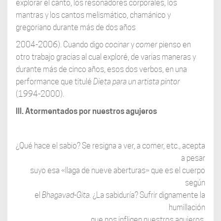
explorar el canto, los resonadores corporales, los
mantras y los cantos melismático, chamánico y
gregoriano durante más de dos años
2004-2006). Cuando digo
cocinar
y
comer
pienso en
otro trabajo gracias al cual exploré, de varias maneras y
durante más de cinco años, esos dos verbos, en una
performance que titulé
Dieta para un artista pintor
(1994-2000).
lll. Atormentados por nuestros agujeros
¿Qué hace el sabio? Se resigna a ver, a comer, etc., acepta
a pesar
suyo esa «llaga de nueve aberturas» que es el cuerpo
según
el
Bhagavad-Gita.
¿La sabiduría? Sufrir dignamente la
humillación
que nos infligen nuestros agujeros.