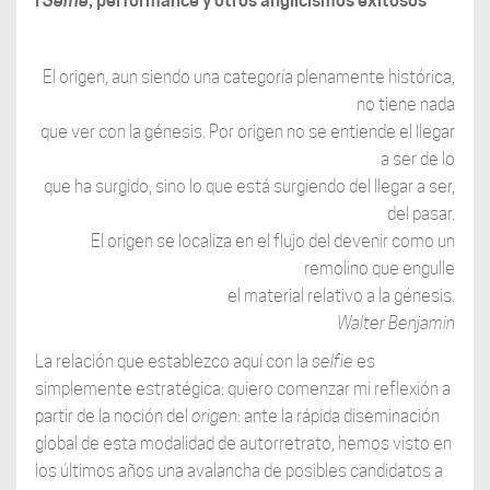
l
Selfie
, performance y otros anglicismos exitosos
El origen, aun siendo una categoría plenamente histórica,
no tiene nada
que ver con la génesis. Por origen no se entiende el llegar
a ser de lo
que ha surgido, sino lo que está surgiendo del llegar a ser,
del pasar.
El origen se localiza en el flujo del devenir como un
remolino que engulle
el material relativo a la génesis.
Walter Benjamin
La relación que establezco aquí con la
selfie
es
simplemente estratégica: quiero comenzar mi reflexión a
partir de la noción del
origen
: ante la rápida diseminación
global de esta modalidad de autorretrato, hemos visto en
los últimos años una avalancha de posibles candidatos a