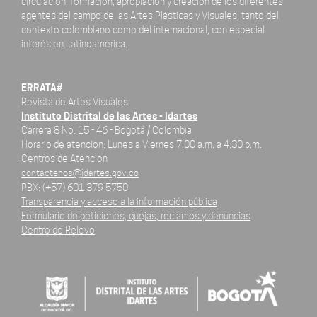
circulación, formación, apropiación y creación de los diferentes
agentes del campo de las Artes Plásticas y Visuales, tanto del
contexto colombiano como del internacional, con especial
interés en Latinoamérica.
ERRATA#
Revista de Artes Visuales
Instituto Distrital de las Artes - Idartes
Carrera 8 No. 15 - 46 - Bogotá / Colombia
Horario de atención: Lunes a Viernes 7:00 a.m. a 4:30 p.m.
Centros de Atención
contactenos@idartes.gov.co
PBX: (+57) 601 379 5750
Transparencia y acceso a la información pública
Formulario de peticiones, quejas, reclamos y denuncias
Centro de Relevo