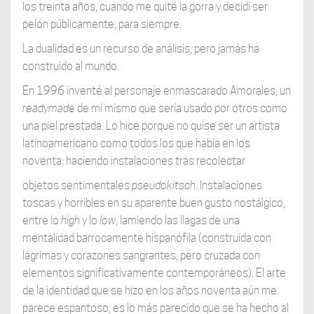
los treinta años, cuando me quité la gorra y decidí ser
pelón públicamente, para siempre.
La dualidad es un recurso de análisis, pero jamás ha
construido al mundo.
En 1996 inventé al personaje enmascarado Amorales, un
readymade
de mí mismo que sería usado por otros como
una piel prestada. Lo hice porque no quise ser un artista
latinoamericano como todos los que había en los
noventa: haciendo instalaciones tras recolectar
objetos sentimentales
pseudokitsch
. Instalaciones
toscas y horribles en su aparente buen gusto nostálgico,
entre lo
high
y lo
low
, lamiendo las llagas de una
mentalidad barrocamente hispanófila (construida con
lágrimas y corazones sangrantes, pero cruzada con
elementos significativamente contemporáneos). El arte
de la identidad que se hizo en los años noventa aún me
parece espantoso, es lo más parecido que se ha hecho al