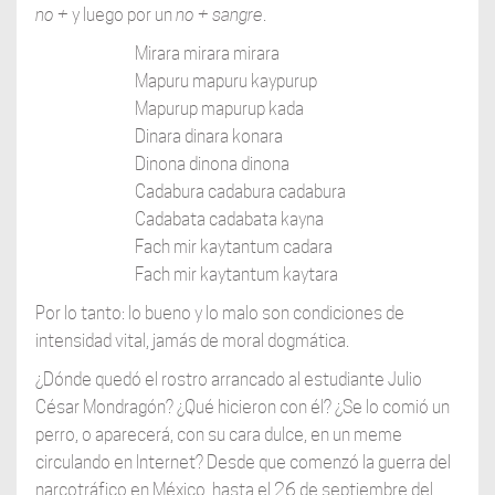
no +
y luego por un
no
+ sangre
.
Mirara mirara mirara
Mapuru mapuru kaypurup
Mapurup mapurup kada
Dinara dinara konara
Dinona dinona dinona
Cadabura cadabura cadabura
Cadabata cadabata kayna
Fach mir kaytantum cadara
Fach mir kaytantum kaytara
Por lo tanto: lo bueno y lo malo son condiciones de
intensidad vital, jamás de moral dogmática.
¿Dónde quedó el rostro arrancado al estudiante Julio
César Mondragón? ¿Qué hicieron con él? ¿Se lo comió un
perro, o aparecerá, con su cara dulce, en un meme
circulando en Internet? Desde que comenzó la guerra del
narcotráfico en México, hasta el 26 de septiembre del