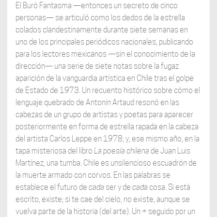
El Buró Fantasma —entonces un secreto de cinco
personas— se articuló como los dedos de la estrella
colados clandestinamente durante siete semanas en
uno de los principales periódicos nacionales, publicando
para los lectores mexicanos —sin el conocimiento de la
dirección— una serie de siete notas sobre la fugaz
aparición de la vanguardia artística en Chile tras el golpe
de Estado de 1973. Un recuento histórico sobre cómo el
lenguaje quebrado de Antonin Artaud resonó en las
cabezas de un grupo de artistas y poetas para aparecer
posteriormente en forma de estrella rapada en la cabeza
del artista Carlos Leppe en 1978; y, ese mismo año, en la
tapa misteriosa del libro
La poesía
chilena
de Juan Luis
Martínez, una tumba. Chile es unsilencioso escuadrón de
la muerte armado con corvos. En las palabras se
establece el futuro de
cada
ser y de
cada
cosa. Si está
escrito, existe; si te cae del cielo, no existe, aunque se
vuelva parte de la historia (del arte). Un
+
seguido por un