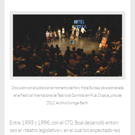
Discusión con el público en el momento del foro. Hotel Europa, obra estrenada
en el Festival Internacional de Teatro do Oprimido em Pula, Croacia, junio del
2012. Archivo Kuringa-Berlín.
Entre 1993 y 1996, con el CTO, Boal desarrolló enton-
ces el «teatro legislativo», en el cual los espectado-res