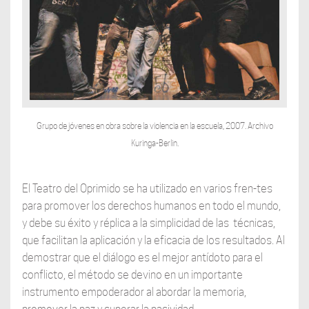
Grupo de jóvenes en obra sobre la violencia en la escuela, 2007. Archivo
Kuringa-Berlin.
El Teatro del Oprimido se ha utilizado en varios fren-tes
para promover los derechos humanos en todo el mundo,
y debe su éxito y réplica a la simplicidad de las técnicas,
que facilitan la aplicación y la eficacia de los resultados. Al
demostrar que el diálogo es el mejor antídoto para el
conflicto, el método se devino en un importante
instrumento empoderador al abordar la memoria,