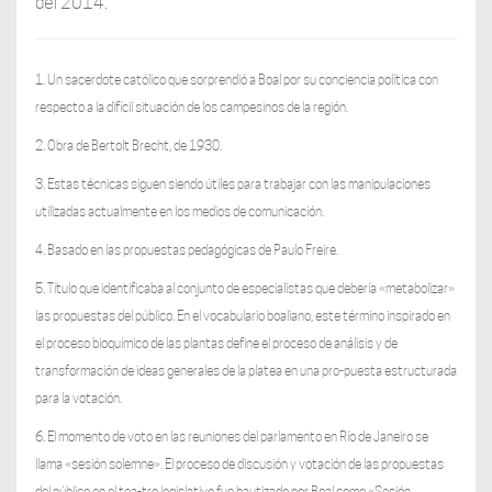
del 2014.
1. Un sacerdote católico que sorprendió a Boal por su conciencia política con
respecto a la difícil situación de los campesinos de la región.
2. Obra de Bertolt Brecht, de 1930.
3. Estas técnicas siguen siendo útiles para trabajar con las manipulaciones
utilizadas actualmente en los medios de comunicación.
4. Basado en las propuestas pedagógicas de Paulo Freire.
5. Título que identificaba al conjunto de especialistas que debería «metabolizar»
las propuestas del público. En el vocabulario boaliano, este término inspirado en
el proceso bioquímico de las plantas define el proceso de análisis y de
transformación de ideas generales de la platea en una pro-puesta estructurada
para la votación.
6. El momento de voto en las reuniones del parlamento en Río de Janeiro se
llama «sesión solemne». El proceso de discusión y votación de las propuestas
del público en el tea-tro legislativo fue bautizado por Boal como «Sesión