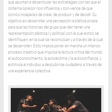
que apuntan a desarticular las estrategias con las que el
sistema opresor nos influencia y con-vence de que
somos incapaces de crear, de producir y de decidir. Su
objetivo es desarrollar una percepción estética propia
para que las historias del grupo pue-dan tener una
representación plástica (y política) con la cual estos se
identifiquen, en la cual se reconozcan y a través de la cual
se desarrollen. Esto implica poner en marcha un intenso
proceso creativo que impulsa la lectura crítica del mundo,
el autoconocimiento, la autoestima y la autoconfianza, y
estimula al individuo a descubrirse ciudadano a través de
una experiencia colectiva.