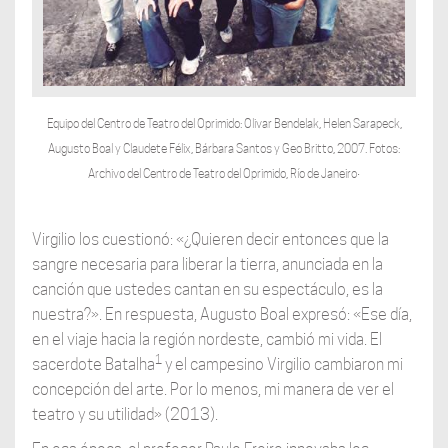
Equipo del Centro de Teatro del Oprimido: Olivar Bendelak, Helen Sarapeck,
Augusto Boal y Claudete Félix, Bárbara Santos y Geo Britto, 2007. Fotos:
.
Archivo del Centro de Teatro del Oprimido, Río de Janeiro
Virgilio los cuestionó: «¿Quieren decir entonces que la
sangre necesaria para liberar la tierra, anunciada en la
canción que ustedes cantan en su espectáculo, es la
nuestra?». En respuesta, Augusto Boal expresó: «Ese día,
en el viaje hacia la región nordeste, cambió mi vida. El
1
sacerdote Batalha
y el campesino Virgilio cambiaron mi
concepción del arte. Por lo menos, mi manera de ver el
teatro y su utilidad» (2013).