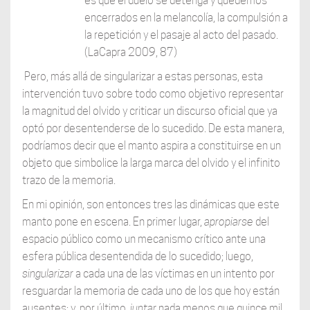
es que el duelo se detenga y quedemos
encerrados en la melancolía, la compulsión a
la repetición y el pasaje al acto del pasado.
(LaCapra 2009, 87)
Pero, más allá de singularizar a estas personas, esta
intervención tuvo sobre todo como objetivo representar
la magnitud del olvido y criticar un discurso oficial que ya
optó por desentenderse de lo sucedido. De esta manera,
podríamos decir que el manto aspira a constituirse en un
objeto que simbolice la larga marca del olvido y el infinito
trazo de la memoria.
En mi opinión, son entonces tres las dinámicas que este
manto pone en escena. En primer lugar,
apropiarse
del
espacio público como un mecanismo crítico ante una
esfera pública desentendida de lo sucedido; luego,
singularizar
a cada una de las víctimas en un intento por
resguardar la memoria de cada uno de los que hoy están
ausentes; y, por último,
juntar
nada menos que quince mil