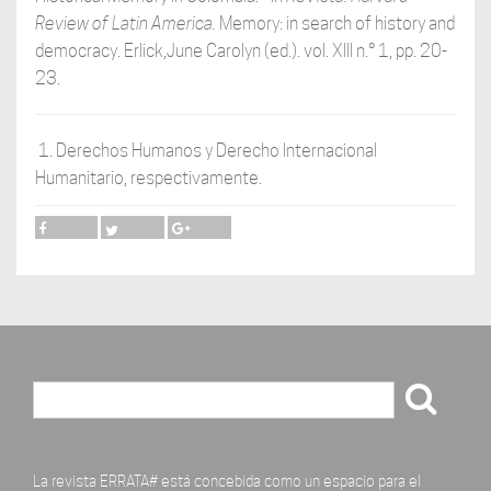
Review of Latin America.
Memory: in search of history and
democracy. Erlick,June Carolyn (ed.). vol. XIII n.° 1, pp. 20-
23.
1. Derechos Humanos y Derecho Internacional
Humanitario, respectivamente.
Buscar
La revista ERRATA# está concebida como un espacio para el