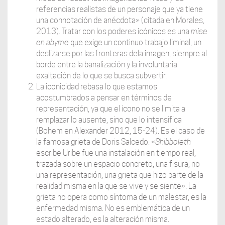
referencias realistas de un personaje que ya tiene
una connotación de anécdota» (citada en Morales,
2013). Tratar con los poderes icónicos es una
mise
en abyme
que exige un continuo trabajo liminal, un
deslizarse por las fronteras dela imagen, siempre al
borde entre la banalización y la involuntaria
exaltación de lo que se busca subvertir.
La iconicidad rebasa lo que estamos
acostumbrados a pensar en términos de
representación, ya que el ícono no se limita a
remplazar lo ausente, sino que lo intensifica
(Bohem en Alexander 2012, 15-24). Es el caso de
la famosa grieta de Doris Salcedo. «
Shibboleth
escribe Uribe fue una instalación en tiempo real,
trazada sobre un espacio concreto, una fisura, no
una representación, una grieta que hizo parte de la
realidad misma en la que se vive y se siente». La
grieta no opera como síntoma de un malestar, es la
enfermedad misma. No es emblemática de un
estado alterado, es la alteración misma.