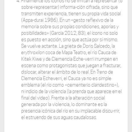
Finalmente los íconos no se limitan a representar (o
sobre-representar) informa-ción cifrada, sino que
transmiten experiencia, tienen su propia vida social
(Appa-durai 1986). En un «gesto reflexivo de la
memoria sobre sus propias condiciones, aporías y
posibilidades» (García 2012, 83), el ícono no solo
es puesto en acción, sino que actúa por sí mismo.
Se vuelve actante. La grieta de Doris Salcedo, la
erythroxilon
coca de Mapa Teatro, el río Cauca de
Kitek Kiwe y de Clemencia Eche-verri irrumpen en
escena como protagonistas que juegan a fracturar,
dislocar, alterar el ámbito de lo real. En
Treno
de
Clemencia Echeverri, el Cauca ya no es simple
emblema (el río como «cementerio clandestino»),
ni indicio de la violencia (la prenda que aparece en el
final del video). Frente a la alteración social
generada por la violencia, lo dominante es la
presencia icónica del río en su implacable discu-rrir,
el estruendo de sus aguas caudalosas.