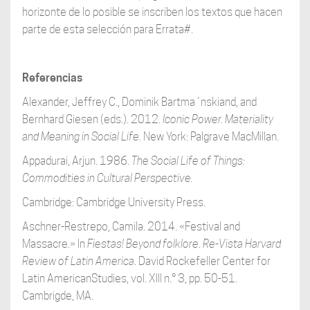
horizonte de lo posible se inscriben los textos que hacen
parte de esta selección para Errata#.
Referencias
Alexander, Jeffrey C., Dominik Bartma´nskiand, and
Bernhard Giesen (eds.). 2012.
Iconic Power.
Materiality
and Meaning in Social Life.
New York: Palgrave MacMillan.
Appadurai, Arjun. 1986.
The Social Life of Things:
Commodities in Cultural Perspective.
Cambridge: Cambridge University Press.
Aschner-Restrepo, Camila. 2014. «Festival and
Massacre.» In
Fiestas! Beyond folklore
.
Re-Vista Harvard
Review of Latin America
. David Rockefeller Center for
Latin AmericanStudies, vol. XIII n.° 3, pp. 50-51.
Cambrigde, MA.