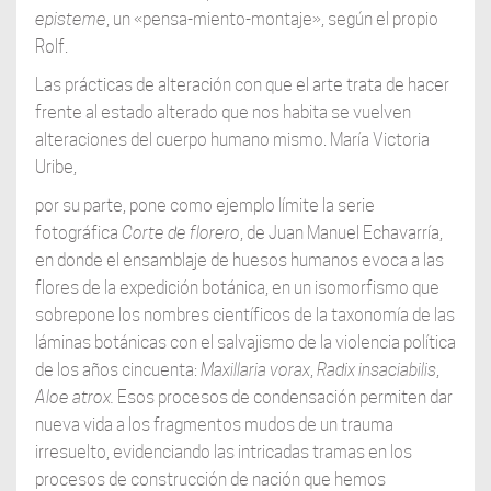
episteme
, un «pensa-miento-montaje», según el propio
Rolf.
Las prácticas de alteración con que el arte trata de hacer
frente al estado alterado que nos habita se vuelven
alteraciones del cuerpo humano mismo. María Victoria
Uribe,
por su parte, pone como ejemplo límite la serie
fotográfica
Corte de florero
, de Juan Manuel Echavarría,
en donde el ensamblaje de huesos humanos evoca a las
flores de la expedición botánica, en un isomorfismo que
sobrepone los nombres científicos de la taxonomía de las
láminas botánicas con el salvajismo de la violencia política
de los años cincuenta:
Maxillaria vorax
,
Radix insaciabilis
,
Aloe atrox.
Esos procesos de condensación permiten dar
nueva vida a los fragmentos mudos de un trauma
irresuelto, evidenciando las intricadas tramas en los
procesos de construcción de nación que hemos