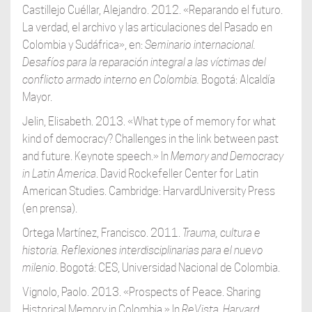
Castillejo Cuéllar, Alejandro. 2012. «Reparando el futuro.
La verdad, el archivo y las articulaciones del Pasado en
Colombia y Sudáfrica», en:
Seminario internacional.
Desafíos para la reparación integral a las víctimas del
conflicto armado interno en Colombia.
Bogotá: Alcaldía
Mayor.
Jelin, Elisabeth. 2013. «What type of memory for what
kind of democracy? Challenges in the link between past
and future. Keynote speech.» In
Memory and Democracy
in Latin
America
. David Rockefeller Center for Latin
American Studies. Cambridge: HarvardUniversity Press
(en prensa).
Ortega Martínez, Francisco. 2011.
Trauma, cultura e
historia. Reflexiones interdisciplinarias
para el nuevo
milenio
. Bogotá: CES, Universidad Nacional de Colombia.
Vignolo, Paolo. 2013. «Prospects of Peace. Sharing
Historical Memory in Colombia.» In
ReVista.
Harvard