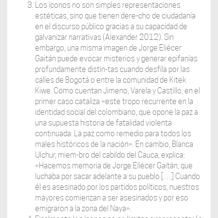
Los íconos no son simples representaciones
estéticas, sino que tienen dere-cho de ciudadanía
en el discurso público gracias a su capacidad de
galvanizar narrativas (Alexander 2012). Sin
embargo, una misma imagen de Jorge Eliécer
Gaitán puede evocar misterios y generar epifanías
profundamente distin-tas cuando desfila por las
calles de Bogotá o entre la comunidad de Kitek
Kiwe. Como cuentan Jimeno, Varela y Castillo, en el
primer caso cataliza «este tropo recurrente en la
identidad social del colombiano, que opone la paz a
una supuesta historia de fatalidad violenta
continuada. La paz como remedio para todos los
males históricos de la nación». En cambio, Blanca
Ulchur, miem-bro del cabildo del Cauca, explica:
«Hacemos memoria de Jorge Eliécer Gaitán, que
luchaba por sacar adelante a su pueblo […] Cuando
él es asesinado por los partidos políticos, nuestros
mayores comienzan a ser asesinados y por eso
emigraron a la zona del Naya».