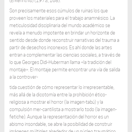
(
Erkenntnis
) (1973, 168).
Son precisamente esos cúmulos de ruinas los que
proveen los materiales para el trabajo anamnésico. La
meticulosidad disciplinaria del mundo académico se
revela a menudo impotente en brindar un horizonte de
sentido desde donde reconstruir narrativas del trauma a
partir de desechos inconexos. Es ahí donde las artes
entran a complementar las ciencias sociales, a través de
lo que Georges Didi-Huberman llama «la tradición del
montaje». El montaje permite encontrar una vía de salida
a la controver-
tida cuestión de cómo representar lo irrepresentable,
más allá de la dicotomía entre la prohibición ético-
religiosa a mostrar el horror (la imagen-tabú) y la
compulsión mer-cantilista a mostrarlo todo (la imagen-
fetiche). Aunque la representación del horror es un
abismo insondable, se abre la posibilidad de construir
imágenes múltiples alrededor de un núcleo traumático