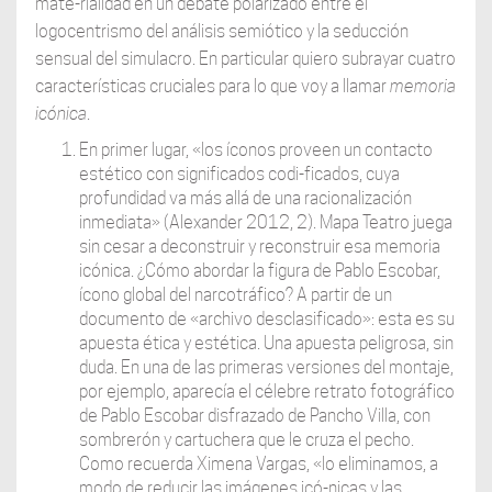
mate-rialidad en un debate polarizado entre el
logocentrismo del análisis semiótico y la seducción
sensual del simulacro. En particular quiero subrayar cuatro
características cruciales para lo que voy a llamar
memoria
icónica
.
En primer lugar, «los íconos proveen un contacto
estético con significados codi-ficados, cuya
profundidad va más allá de una racionalización
inmediata» (Alexander 2012, 2). Mapa Teatro juega
sin cesar a deconstruir y reconstruir esa memoria
icónica. ¿Cómo abordar la figura de Pablo Escobar,
ícono global del narcotráfico? A partir de un
documento de «archivo desclasificado»: esta es su
apuesta ética y estética. Una apuesta peligrosa, sin
duda. En una de las primeras versiones del montaje,
por ejemplo, aparecía el célebre retrato fotográfico
de Pablo Escobar disfrazado de Pancho Villa, con
sombrerón y cartuchera que le cruza el pecho.
Como recuerda Ximena Vargas, «lo eliminamos, a
modo de reducir las imágenes icó-nicas y las