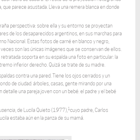
ila, que parece asustada. Lleva una remera blanca en donde
raña perspectiva: sobre ella y su entorno se proyectan
liares de los desaparecidos argentinos, en sus marchas para
erno Nacional. Estas fotos de carné en blanco y negro,
s veces son las únicas imágenes que se conservan de ellos.
etratada soporta en su espalda una foto en particular: la
xtremo inferior derecho. Quizá se trate de su madre.
paldas contra una pared. Tiene los ojos cerrados y un
ondo de ciudad: árboles, casas, gente mirando por una
n detalle una pareja joven con un bebé: el padre y el bebé
1
ausencia
, de Lucila Quieto (1977),
cuyo padre, Carlos
Lucila estaba aún en la panza de su mamá.