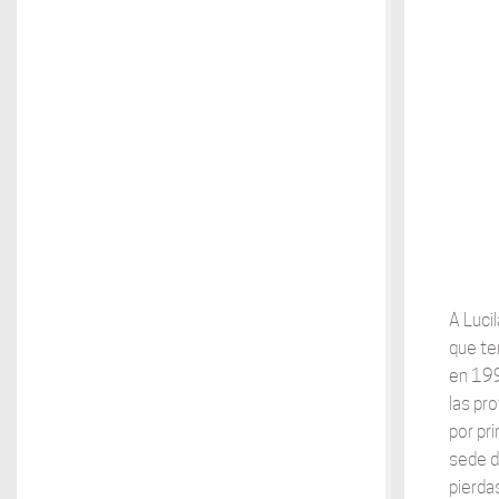
A Lucil
que te
en 199
las pr
por pr
sede de
pierda