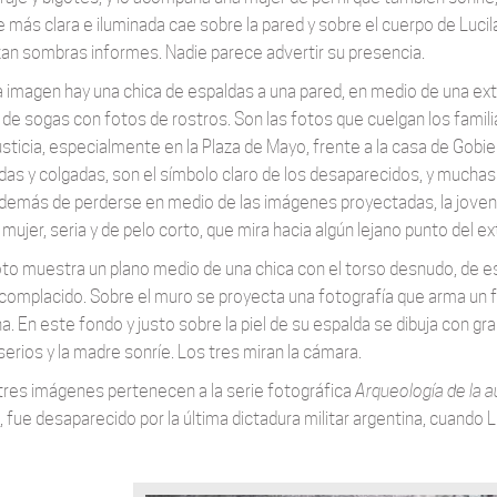
te más clara e iluminada cae sobre la pared y sobre el cuerpo de Luc
zan sombras informes. Nadie parece advertir su presencia.
a imagen hay una chica de espaldas a una pared, en medio de una ext
s de sogas con fotos de rostros. Son las fotos que cuelgan los fami
justicia, especialmente en la Plaza de Mayo, frente a la casa de Gobi
das y colgadas, son el símbolo claro de los desaparecidos, y mucha
además de perderse en medio de las imágenes proyectadas, la joven r
mujer, seria y de pelo corto, que mira hacia algún lejano punto del e
oto muestra un plano medio de una chica con el torso desnudo, de es
complacido. Sobre el muro se proyecta una fotografía que arma un f
. En este fondo y justo sobre la piel de su espalda se dibuja con gra
serios y la madre sonríe. Los tres miran la cámara.
tres imágenes pertenecen a la serie fotográfica
Arqueología de la 
, fue desaparecido por la última dictadura militar argentina, cuando 