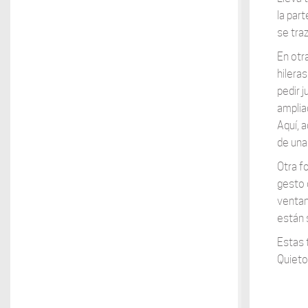
la par
se tra
En otr
hilera
pedir 
amplia
Aquí, 
de una 
Otra f
gesto 
ventana
están 
Estas 
Quieto