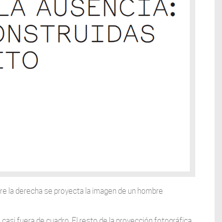
obre la derecha se proyecta la imagen de un hombre
 casi fuera de cuadro. El resto de la proyección fotográfica