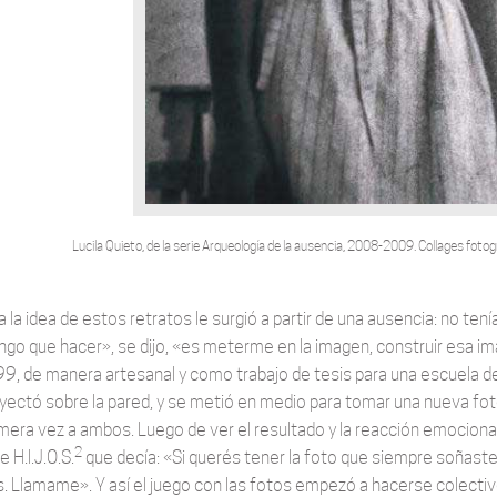
Lucila Quieto, de la serie Arqueología de la ausencia, 2008-2009. Collages fotogr
a la idea de estos retratos le surgió a partir de una ausencia: no tení
ngo que hacer», se dijo, «es meterme en la imagen, construir esa 
9, de manera artesanal y como trabajo de tesis para una escuela de
oyectó sobre la pared, y se metió en medio para tomar una nueva fot
imera vez a ambos. Luego de ver el resultado y la reacción emociona
2
 H.I.J.O.S.
que decía: «Si querés tener la foto que siempre soñaste 
s. Llamame». Y así el juego con las fotos empezó a hacerse colecti