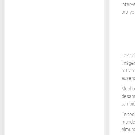
interv
pro-yec
La ser
imágen
retrat
ausenci
Muchos
desapa
tambié
En tod
mundo 
elmundo