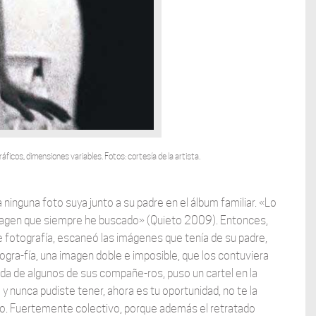
áficos, dimensiones variables. Fotos: cortesía de la artista.
a ninguna foto suya junto a su padre en el álbum familiar. «Lo
imagen que siempre he buscado» (Quieto 2009). Entonces,
 fotografía, escaneó las imágenes que tenía de su padre,
ogra-fía, una imagen doble e imposible, que los contuviera
da de algunos de sus compañe-ros, puso un cartel en la
y nunca pudiste tener, ahora es tu oportunidad, no te la
vo. Fuertemente colectivo, porque además el retratado