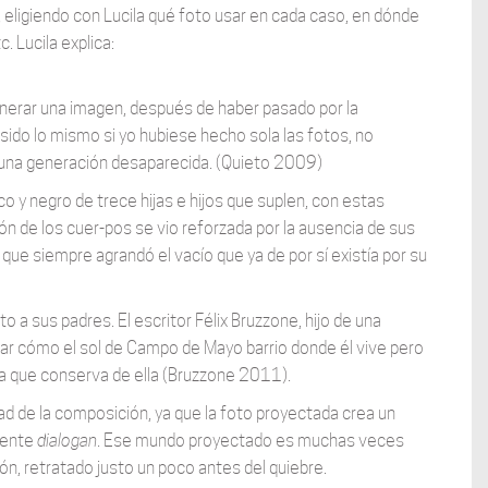
eligiendo con Lucila qué foto usar en cada caso, en dónde
. Lucila explica:
enerar una imagen, después de haber pasado por la
sido lo mismo si yo hubiese hecho sola las fotos, no
a una generación desaparecida. (Quieto 2009)
o y negro de trece hijas e hijos que suplen, con estas
n de los cuer-pos se vio reforzada por la ausencia de sus
que siempre agrandó el vacío que ya de por sí existía por su
 a sus padres. El escritor Félix Bruzzone, hijo de una
nar cómo el sol de Campo de Mayo barrio donde él vive pero
a que conserva de ella (Bruzzone 2011).
ad de la composición, ya que la foto proyectada crea un
mente
dialogan
. Ese mundo proyectado es muchas veces
ión, retratado justo un poco antes del quiebre.