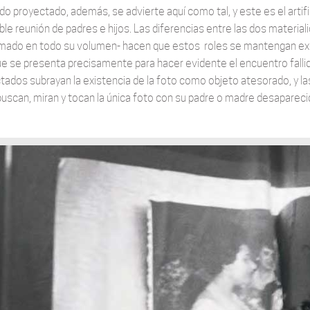
do proyectado, además, se advierte aquí como tal, y este es el artif
le reunión de padres e hijos. Las diferencias entre las dos materiali
omado en todo su volumen- hacen que estos roles se mantengan ex
ue se presenta precisamente para hacer evidente el encuentro fallido.
tados subrayan la existencia de la foto como objeto atesorado, y la
buscan, miran y tocan la única foto con su padre o madre desapareci