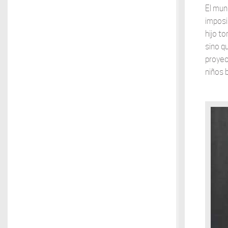
El mun
imposib
hijo t
sino q
proyec
niños 