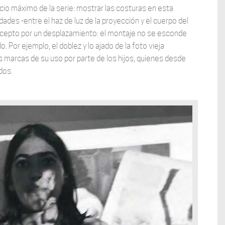
icio máximo de la serie: mostrar las costuras en esta
dades -entre el haz de luz de la proyección y el cuerpo del
cepto por un desplazamiento: el montaje no se esconde
 Por ejemplo, el doblez y lo ajado de la foto vieja
s marcas de su uso por parte de los hijos, quienes desde
dos.