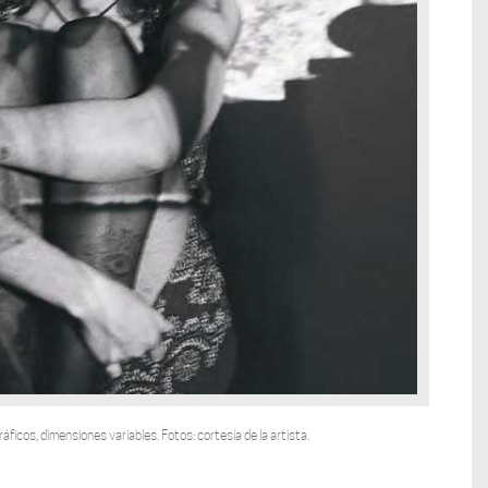
áficos, dimensiones variables. Fotos: cortesía de la artista.