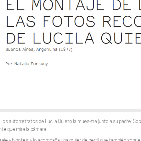
 los autorretratos de Lucila Quieto la mues-tra junto a su padre. S
nte que mira la cámara.
raje y bigotes, y lo acompaña una mujer de perfil que también sonríe,