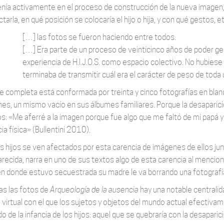
enía activamente en el proceso de construcción de la nueva imagen, 
tarla, en qué posición se colocaría el hijo o hija, y con qué gestos, etc
[…] las fotos se fueron haciendo entre todos.
[…] Era parte de un proceso de veinticinco años de poder g
experiencia de H.I.J.O.S. como espacio colectivo. No hubiese 
terminaba de transmitir cuál era el carácter de peso de tod
ie completa está conformada por treinta y cinco fotografías en blanc
es, un mismo vacío en sus álbumes familiares. Porque la desaparició
os: «Me aferré a la imagen porque fue algo que me faltó de mi papá y 
a física» (Bullentini 2010).
 hijos se ven afectados por esta carencia de imágenes de ellos junto
recida, narra en uno de sus textos algo de esta carencia al mencio
n donde estuvo secuestrada su madre le va borrando una fotografí
as las fotos de
Arqueología de la ausencia
hay una notable centralid
virtual con el que los sujetos y objetos del mundo actual efectiva
 de la infancia de los hijos: aquel que se quebraría con la desaparic