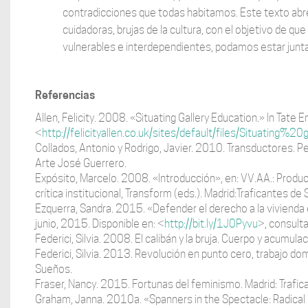
contradicciones que todas habitamos. Este texto ab
cuidadoras, brujas de la cultura, con el objetivo de 
vulnerables e interdependientes, podamos estar jun
Referencias
Allen, Felicity. 2008. «Situating Gallery Education.» In Tate En
<
http://felicityallen.co.uk/sites/default/files/Situating%2
Collados, Antonio y Rodrigo, Javier. 2010. Transductores. P
Arte José Guerrero.
Expósito, Marcelo. 2008. «Introducción», en: VV.AA.: Producc
crítica institucional, Transform (eds.). Madrid:Traficantes de
Ezquerra, Sandra. 2015. «Defender el derecho a la vivienda
junio, 2015. Disponible en: <
http://bit.ly/1J0Pyvu
>, consult
Federici, Silvia. 2008. El calibán y la bruja. Cuerpo y acumula
Federici, Silvia. 2013. Revolución en punto cero, trabajo do
Sueños.
Fraser, Nancy. 2015. Fortunas del feminismo. Madrid: Trafi
Graham, Janna. 2010a. «Spanners in the Spectacle: Radical R