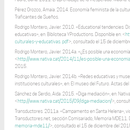
Pérez Orozco, Amaia. 2014. Economía feminista de la cultura
Traficantes de Sueños.
Rodrigo Montero, Javier. 2010. «Educational tendencies: Disc
educativas», en: Bibiloteca YProductions. Disponible en: <
ht
culturales-y-educativas. pdf
>, consultado el 15 de diciembr
Rodrigo Montero, Javier. 2014a. «¿Es posible una economía fe
<
http://www.nativa.cat/2014/11/es-posible-una-economia-
2015.
Rodrigo Montero, Javier. 2014b. «Redes educativas y museo
instituciones culturales», en: El museo del Futuro. Actas d
Sánchez de Serdio, Aida. 2015. «Diga mediación», en: Nativa
<
http://www.nativa.cat/2015/09/diga-mediacion/
>, consul
Transductores. 2011a. «Campamento en Santa Helena», video
Transductores.net, sección Comisariado, Memoria MDE11. D
memoria-mde11/
>, consultado el 15 de diciembre del 201