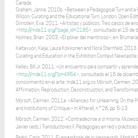
Canada.
Graham, Janna. 2010b. «Between a Pedagogical Turn and a Har
Wilson. Curating and the Educational Turn. London: Open Edi
Grinstein, Eva. 2011. «Artistas y públicos. Tres casos de en
<
http://mde11.org/?page_id=2185
>, consultado el 15 de 
Holmes, Brian. 2003. «El póker del mentiroso», en: Brumaria,
Kaitavuori, Kaija, Laura Kokkonen and Nora Sternfeld. 2013. It
Curating and Education in the Exhibition Context.Newcastle:
Kelley, Bill Jr. 2011. «Un encuentro para compartir y aprender
<
http://mde11.org/?p=4954
>, consultado el 15 de dicie
conocimiento en el arte: mde11.org.co Mörsch, Carmen. 2
Affirmation, Reproduction, Deconstruction, and Transformat
Mörsch, Carmen. 2011a. «Alliances for Unlearning: On the Po
and Institutions of Critique.» In Afterall, n.° 26, pp. 5-13.
Mörsch, Carmen. 2012. «Contradecirse a sí misma. Museos y 
Javier (eds.) Transductores II. Pedagogías en red y prácticas
Padró, Carla. 2011. El aprendizaje de lo inesperado. Madrid: 