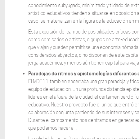
conocimiento subyugado, minimizado y tildado de extra
artístico-educativos tienden a situarse en oposición a
caso, se materializan en la figura de la educación en 
Esta expulsión del campo de posibilidades críticas comp
como comisarios o artistas, o grupos de arte-educad
que viajan y pueden permitirse una economía nómada 
considerados abyectos, o no disponen de este capital
jerga académica, y menos aún tienen capital para viaj
Paradojas de ritmos y epistemologías diferentes en
El MDE11 también encerraba una gran paradoja y fricci
equipo de educación. En una profunda distancia epist
líderes en el
afuera
de la ciudad, el certamen perdió f
educativo. Nuestro proyecto fue el único que entró en 
colaboración conjunta partiendo de sus intereses y sabe
Durante el campamento nos centramos en generar estas
que podíamos hacer allí.
La calidad de las políticas de invitación es clave en 