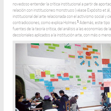
novedoso entender la crítica institucional a partir de aport
relación con instituciones monstruos (véase Expósito et ál,
institucional del arte relacionada con el activismo social y c
1
contradicciones, como explica Holmes.
Además, este tipo d
fuentes de la teoría crítica, del análisis a las economías de
decoloniales aplicados a la institución arte, con más o meno