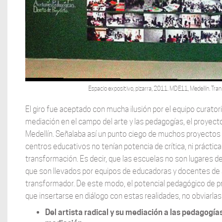
Espacio expositivo, pizarra, 2011. MDE11, Medellín. Tr
El giro fue aceptado con mucha ilusión por el equipo curatoria
mediación en el campo del arte y las pedagogías, el proyect
Medellín. Señalaba así un punto ciego de muchos proyectos 
centros educativos no tenían potencia de crítica, ni práctic
transformación. Es decir, que las escuelas no son lugares d
que son llevados por equipos de educadoras y docentes de art
transformador. De este modo, el potencial pedagógico de p
que insertarse en diálogo con estas realidades, no obviarlas n
Del artista radical y su mediación a las pedagogía