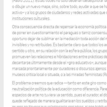
(Padró 2011). Estas voces no solo deberían desequilibrar l
o dibujar un nuevo mapa, sino, sobre todo, ayudar a que se 
activo» y a los grupos de ciudadanos y redes activadas que
instituciones culturales.
Otra consecuencia directa de repensar la economía política 
de poner en cuestionamiento el paraguas o tamiz consensua
oportuno dejar de sublimar en la mediación toda acción del 
invisibles y no retribuidas. Es bastante claro que todos los ac
sentido u otro, en su relación con la esfera pública, los grup
promueven las relaciones e hibridaciones entre prácticas de
decantarse últimamente desde el «giro educativo», aunque
marcada prioritariamente por curadores o discursos ajenos a
museos crítica local o situada, o a las miradas feminista
El problema creemos que radica —tanto en este giro como 
neutralización política de la educación como diferencia. Pa
espacios de arte no tuviera ya sentido, pues el curador, el 
quede reflejado de manera igualitaria en los sueldos y retri
grupos no tie-nen que relacionarse con otros, ni con
habitus