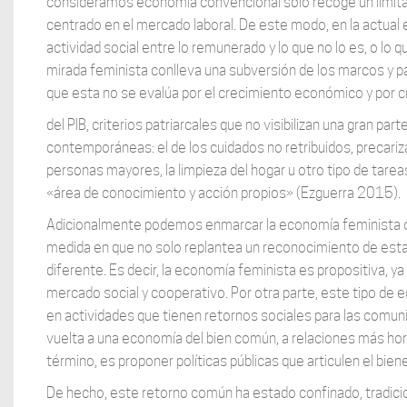
consideramos economía convencional solo recoge un limitad
centrado en el mercado laboral. De este modo, en la actual
actividad social entre lo remunerado y lo que no lo es, o l
mirada feminista conlleva una subversión de los marcos y p
que esta no se evalúa por el crecimiento económico y por c
del PIB, criterios patriarcales que no visibilizan una gran pa
contemporáneas: el de los cuidados no retribuidos, precariz
personas mayores, la limpieza del hogar u otro tipo de tar
«área de conocimiento y acción propios» (Ezguerra 2015).
Adicionalmente podemos enmarcar la economía feminista com
medida en que no solo replantea un reconocimiento de estas
diferente. Es decir, la economía feminista es propositiva, 
mercado social y cooperativo. Por otra parte, este tipo de e
en actividades que tienen retornos sociales para las comunid
vuelta a una economía del bien común, a relaciones más horiz
término, es proponer políticas públicas que articulen el b
De hecho, este retorno común ha estado confinado, tradicio