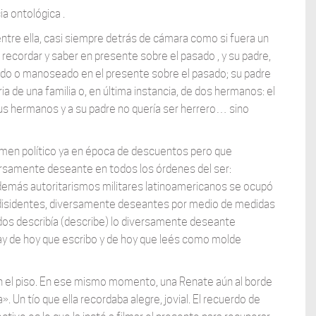
a ontológica .
tre ella, casi siempre detrás de cámara como si fuera un
 recordar y saber en presente sobre el pasado , y su padre,
ltado o manoseado en el presente sobre el pasado; su padre
ria de una familia o, en última instancia, de dos hermanos: el
 sus hermanos y a su padre no quería ser herrero… sino
imen político ya en época de descuentos pero que
ersamente deseante en todos los órdenes del ser:
emás autoritarismos militares latinoamericanos se ocupó
tes, disidentes, diversamente deseantes por medio de medidas
dos describía (describe) lo diversamente deseante
ay de hoy que escribo y de hoy que leés como molde
en el piso. En ese mismo momento, una Renate aún al borde
». Un tío que ella recordaba alegre, jovial. El recuerdo de