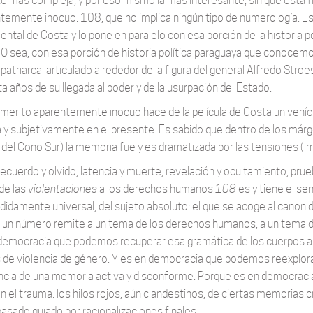
te más compleja, y por eso mismo la más interesante, sin que esta 
temente inocuo: 108, que no implica ningún tipo de numerología. E
ntal de Costa y lo pone en paralelo con esa porción de la historia p
O sea, con esa porción de historia política paraguaya que conoce
patriarcal articulado alrededor de la figura del general Alfredo St
a años de su llegada al poder y de la usurpación del Estado.
merito aparentemente inocuo hace de la película de Costa un vehíc
a y subjetivamente en el presente. Es sabido que dentro de los márge
 del Cono Sur) la memoria fue y es dramatizada por las tensiones (ir
recuerdo y olvido, latencia y muerte, revelación y ocultamiento, pru
de las
violentaciones
a los derechos humanos
108
es y tiene el se
didamente universal, del sujeto absoluto: el que se acoge al canon 
 un número remite a un tema de los derechos humanos, a un tema d
democracia que podemos recuperar esa gramática de los cuerpos art
s de violencia de género. Y es en democracia que podemos reexplorar
ncia de una memoria activa y disconforme. Porque es en democraci
an el trauma: los hilos rojos, aún clandestinos, de ciertas memorias 
pasado guiado por racionalizaciones finales.