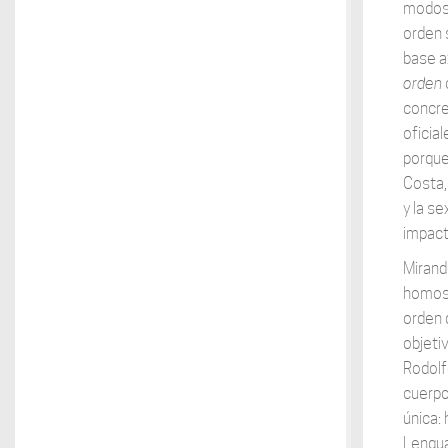
modos 
orden 
base a
orden
concre
oficia
porque
Costa,
y la s
impacta
Mirand
homose
orden d
objeti
Rodolf
cuerpo
única: 
Lengua