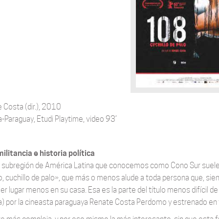
 Costa (dir.), 2010
-Paraguay, Etudi Playtime, video 93’
militancia e historia política
 subregión de América Latina que conocemos como Cono Sur suele 
o, cuchillo de palo», que más o menos alude a toda persona que, sien
ier lugar menos en su casa. Esa es la parte del título menos difícil 
) por la cineasta paraguaya Renate Costa Perdomo y estrenado en f