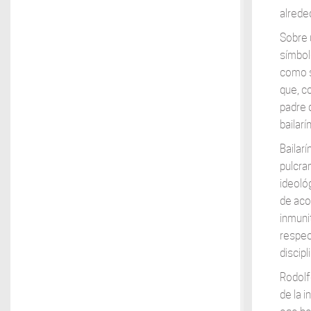
alrede
Sobre 
símbol
como s
que, c
padre 
bailar
Bailar
pulcra
ideológ
de aco
inmuni
respe
discip
Rodolf
de la i