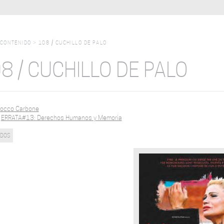
CONTENIDO
>
108 / CUCHILLO DE PALO
8 / CUCHILLO DE PALO
occo Carbone
:
ERRATA#13: Derechos Humanos y Memoria
ADOS