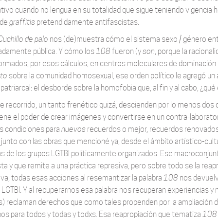
tivo cuando no lengua en su totalidad que sigue teniendo vigencia ho
 de
graffitis
pretendidamente antifascistas.
Cuchillo de palo
nos (de)muestra cómo el sistema sexo / género entr
adamente pública. Y cómo los
108
fueron (y
son
, porque la raciona
ormados, por esos cálculos, en centros moleculares de dominación 
to
sobre la comunidad homosexual, ese orden político le agregó un a
patriarcal: el desborde sobre la homofobia que, al fin y al cabo, ¿qu
e recorrido, un tanto frenético quizá, descienden por lo menos dos c
tiene el poder de crear imágenes y convertirse en un contra-laborator
as condiciones para
nuevos
recuerdos o mejor, recuerdos renovados
 junto con las obras que mencioné ya, desde el ámbito artístico-cu
as de los grupos LGTBI políticamente organizados. Ese macroconjunto
sta y que remite a una práctica represiva, pero sobre todo se la reap
tiva, todas esas acciones al resemantizar la palabra
108
nos devuelve
o LGTBI. Y al recuperarnos esa palabra nos recuperan experiencias 
es) reclaman derechos que como tales propenden por la ampliación 
os para todos y todas y todxs. Esa reapropiación que tematiza
108 