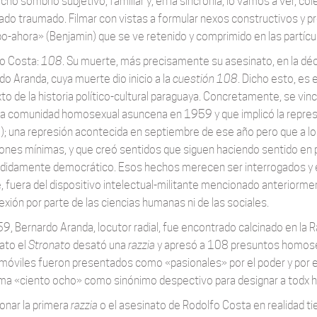
ho sombrío subjetivo, familiar y, en la sincronía, lo vamos a ver, col
ado traumado. Filmar con vistas a formular nexos constructivos y pr
o-ahora» (Benjamin) que se ve retenido y comprimido en las partícula
o Costa:
108
. Su muerte, más precisamente su asesinato, en la dé
do Aranda, cuya muerte dio inicio a la
cuestión 108
. Dicho esto, es
to de la historia político-cultural paraguaya. Concretamente, se vin
la comunidad homosexual asuncena en 1959 y que implicó la represi
o
); una represión acontecida en septiembre de ese año pero que a lo l
iones mínimas, y que creó sentidos que siguen haciendo sentido en 
didamente democrático. Esos hechos merecen ser interrogados y en
, fuera del dispositivo intelectual-militante mencionado anteriormen
exión por parte de las ciencias humanas ni de las sociales.
9, Bernardo Aranda, locutor radial, fue encontrado calcinado en la R
ato el
Stronato
desató una
razzia
y apresó a 108 presuntos homose
móviles fueron presentados como «pasionales» por el poder y por el
ma «ciento ocho» como sinónimo despectivo para designar a todx 
onar la primera
razzia
o el asesinato de Rodolfo Costa en realidad ti