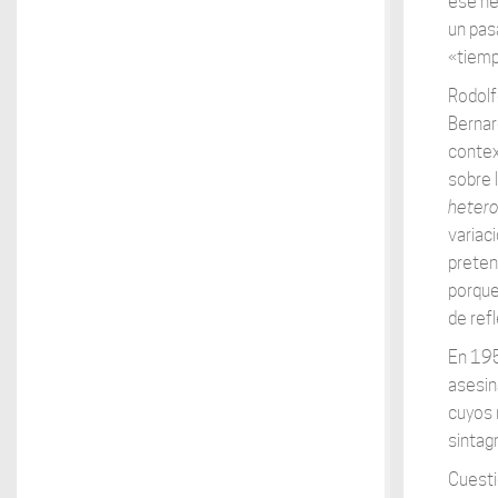
ese hec
un pas
«tiemp
Rodolf
Bernar
contex
sobre 
heter
variac
preten
porque
de refl
En 195
asesin
cuyos 
sintag
Cuesti