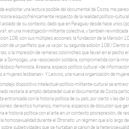
de explicitar una lectura posible del documental de Costa, me parece
nciona esquizofrénicamente respecto de la realidad político-cultura
al aislado de su contexto, dado que en Paraguay desde hace unos (p
1
ura
, en una investigación militante colectiva, y también reivindicada
ción 108, con sus múltiples acciones: la fundación de la Mansión 
ación de un panfleto que ya va por su segunda edición
108 / Ciento 
ias
, o la impresión de remeras colorinches que llevan en el pecho 
ar a Somosgay, una «asociación solidaria, comprometida con la inno
 lésbico-feminista, Aireana, espacio político cultural «de informació
io a mujeres lesbianas». Y Lesvos, una nueva organización de mujere
omplejo dispositivo intelectual-político-militante-cultural se entrec
ado restaría al amplio debatedel cual el documental de Costa particip
a entroncada con la historia política de su país, por cierto y las de
iones: derechos humanos, memoria, espacios de discusión que genera
 e historia política con el arte en un contexto posrepresión, de resi
 la homosexualidad durante el
Stronato
: un régimen que a lo largo d
s
sobre subjetividades que se hurtaban al canon de la heterosexuali