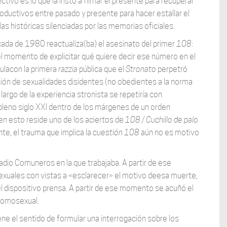
ectivo es lo que la instó a filmar el presente para recuperar
oductivos entre pasado y presente para hacer estallar el
s históricas silenciadas por las memorias oficiales.
cada de 1980 reactualiza(ba) el asesinato del primer
108
:
 el momento de explicitar qué quiere decir ese número en el
culacon la primera
razzia
pública que el
Stronato
perpetró
ón de sexualidades disidentes (no obedientes a la norma
argo de la experiencia stronista se repetiría con
pleno siglo XXI dentro de los márgenes de un orden
 esto reside uno de los aciertos de
108 / Cuchillo de palo
te, el trauma que implica la
cuestión
108
aún no es motivo
adio Comuneros en la que trabajaba. A partir de ese
xuales con vistas a «esclarecer» el motivo deesa muerte,
 dispositivo prensa. A partir de ese momento se acuñó el
homosexual.
ene el sentido de formular una interrogación sobre los