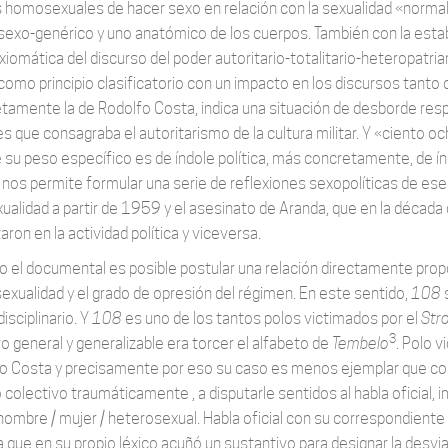
homosexuales de hacer sexo en relación con la sexualidad «normal
sexo-genérico y uno anatómico de los cuerpos. También con la estab
xiomática del discurso del poder autoritario-totalitario-heteropatri
como principio clasificatorio con un impacto en los discursos tanto
tamente la de Rodolfo Costa, indica una situación de desborde resp
les que consagraba el autoritarismo de la cultura militar. Y «ciento
 su peso específico es de índole política, más concretamente, de í
 nos permite formular una serie de reflexiones sexopolíticas de e
exualidad a partir de 1959 y el asesinato de Aranda, que en la décad
ron en la actividad política y viceversa.
o el documental es posible postular una relación directamente proporc
xualidad y el grado de opresión del régimen. En este sentido,
108
s
isciplinario. Y
108
es uno de los tantos polos victimados por el
Str
3
vo general y generalizable era torcer el alfabeto de
Tembelo
. Polo v
o Costa y precisamente por eso su caso es menos ejemplar que cole
 colectivo traumáticamente , a disputarle sentidos al habla oficial,
hombre / mujer / heterosexual. Habla oficial con su correspondiente cu
 que en su propio léxico acuñó un sustantivo para designar la desvia