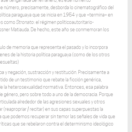
frase tenga nada de refranero, es ese numerito
se número, precisamente, desborda lo cinematográfico del
olítica paraguaya que se inicia en 1954 y que «termina» en
mos como
Stronato
: el régimen políticoautoritario-
roessner Matiauda. De hecho, este año se conmemoran los
ulo de memoria que representa el pasado y lo incorpora
nes de la historia política paraguaya (como de los otros
resueltas)
eba y negación, sustracción y restitución. Precisamente a
ntido de un testimonio que rebate la ficción genérica,
de la heterosexualidad normativa. Entonces, esa palabra
e género, pero sobre todo a uno de la democracia. Porque
iculada alrededor de las agresiones sexuales y otros
 (reapropriar / recitar) en sus capas superpuestas la
a que podemos recuperar sin temor las señales de vida que
críticas que se rebelaron contra el determinismo ideológico