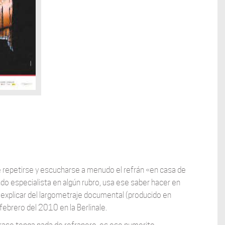
repetirse y escucharse a menudo el refrán «en casa de
do especialista en algún rubro, usa ese saber hacer en
de explicar del largometraje documental (producido en
ebrero del 2010 en la Berlinale.