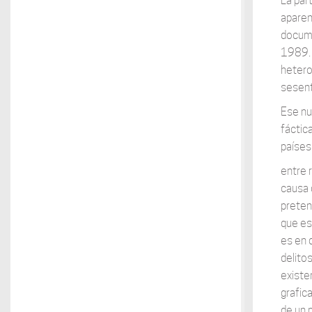
La par
aparen
docume
1989. 
hetero
sesent
Ese nu
fáctic
países
entre 
causa 
preten
que es
es en 
delito
existe
grafic
de un 