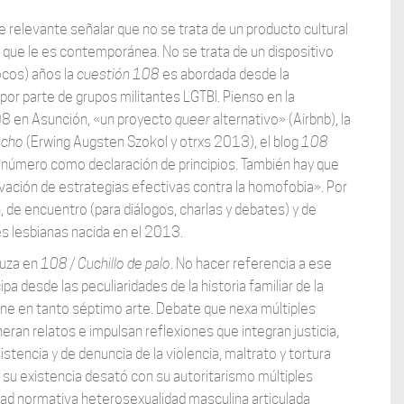
 relevante señalar que no se trata de un producto cultural
l que le es contemporánea. No se trata de un dispositivo
ocos) años la
cuestión 108
es abordada desde la
 por parte de grupos militantes LGTBI. Pienso en la
108 en Asunción, «un proyecto
queer
alternativo» (Airbnb), la
ocho
(Erwing Augsten Szokol y otrxs 2013), el blog
108
el número como declaración de principios. También hay que
vación de estrategias efectivas contra la homofobia». Por
n, de encuentro (para diálogos, charlas y debates) y de
s lesbianas nacida en el 2013.
ruza en
108 / Cuchillo de palo
. No hacer referencia a ese
a desde las peculiaridades de la historia familiar de la
l cine en tanto séptimo arte. Debate que nexa múltiples
n relatos e impulsan reflexiones que integran justicia,
stencia y de denuncia de la violencia, maltrato y tortura
e su existencia desató con su autoritarismo múltiples
dad normativa heterosexualidad masculina articulada