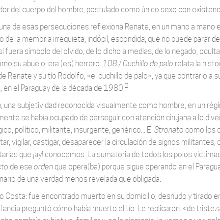
dor del cuerpo del hombre, postulado como único sexo con existenci
una de esas persecuciones reflexiona Renate, en un mano a mano en
o de la memoria irrequieta, indócil, escondida, que no puede parar de
i fuera símbolo del olvido, de lo dicho a medias, de lo negado, ocu
omo su abuelo, era (es) herrero.
108 / Cuchillo de palo
relata la histo
de Renate y su tío Rodolfo, «el cuchillo de palo», ya que contrario a
2
ín, en el Paraguay de la década de 1980.
ín, una subjetividad reconocida visualmente como hombre, en un rég
mente se había ocupado de perseguir con atención cirujana a lo div
ico, político, militante, insurgente, genérico... El
Stronato
como los d
tar, vigilar, castigar, desaparecer la circulación de signos militan
tarias que ¡ay! conocemos. La sumatoria de todos los polos victima
cto de ese
orden
que opera(ba) porque sigue operando en el Paragu
linario de una verdad menos revelada que obligada.
o Costa: fue encontrado muerto en su domicilio, desnudo y tirado 
nfancia preguntó cómo había muerto el tío. Le replicaron: «de tristeza