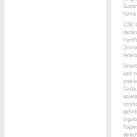
Sustan
forma
108 / 
declar
transf
Strona
hetero
De est
palo
, 
crea l
Costa,
aquell
stroni
defini
orgull
frágil
derech