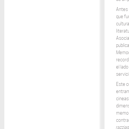
Antes 
que fu
cultur
literat
Asocia
public
Memor
record
el lado
servic
Este c
entram
cineast
dimens
memoria
contra
razzia