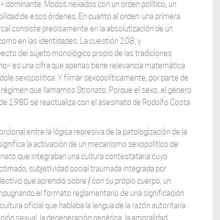
» dominante. Modos nexados con un orden político, un
ilidad de esos órdenes. En cuanto al orden: una primera
arcal consiste precisamente en la absolutización de un
 como en las identidades. La
cuestión 108
, y
ecto del sujeto monológico propio de las tradiciones
 ocho» es una cifra que apenas tiene relevancia matemática
ndole
sexopolítica
. Y filmar sexopolíticamente, por parte de
se régimen que llamamos
Stronato
. Porque el sexo, el género
a de 1980 se reactualiza con el asesinato de Rodolfo Costa
ional entre la lógica represiva de la patologización de la
ignifica la activación de un mecanismo sexopolítico de
onato
que integraban una cultura contestataria cuyo
ictimado, subjetividad social traumada integrada por
ctivo que aprendió sobre / con su propio cuerpo, un
 impugnando el formato reglamentario de una significación
ltura oficial que hablaba la lengua de la razón autoritaria.
ción sexual, la degeneración genérica, la amoralidad.