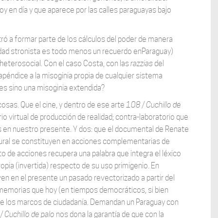
y en día y que aparece por las calles paraguayas bajo
ó a formar parte de los cálculos del poder de manera
lidad stronista es todo menos un recuerdo enParaguay)
heterosocial. Con el caso Costa, con las
razzias
del
péndice a la misoginia propia de cualquier sistema
é es sino una misoginia extendida?
osas. Que el cine, y dentro de ese arte
108 / Cuchillo de
io virtual de producción de realidad; contra-laboratorio que
 en nuestro presente. Y dos: que el documental de Renate
ltural se constituyen en acciones complementarias de
 de acciones recupera una palabra que integra el léxico
ropia (invertida) respecto de su uso primigenio. En
n en el presente un pasado revectorizado a partir del
y memorias que hoy (en tiempos democráticos, si bien
de los marcos de ciudadanía. Demandan un Paraguay con
/ Cuchillo de palo
nos dona la garantía de que con la