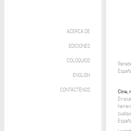
ACERCA DE
EDICIONES
COLOQUIOS
Renate
España
ENGLISH
CONTÁCTENOS
Cine, 
En esa
herrer
cualqu
España