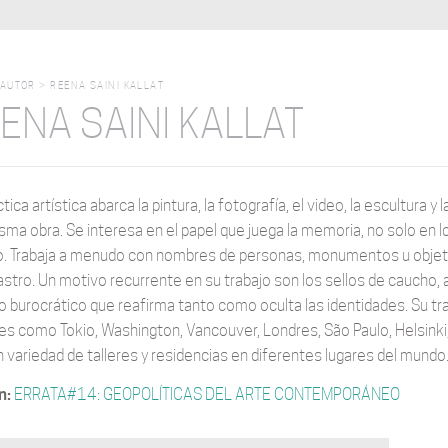
AUTOR
>
REENA SAINI KALLAT
ENA SAINI KALLAT
tica artística abarca la pintura, la fotografía, el video, la escultura
sma obra. Se interesa en el papel que juega la memoria, no solo en l
. Trabaja a menudo con nombres de personas, monumentos u objetos
rastro. Un motivo recurrente en su trabajo son los sellos de cauch
o burocrático que reafirma tanto como oculta las identidades. Su tr
s como Tokio, Washington, Vancouver, Londres, São Paulo, Helsinki, Ta
n variedad de talleres y residencias en diferentes lugares del mundo.
n:
ERRATA#14: GEOPOLÍTICAS DEL ARTE CONTEMPORÁNEO