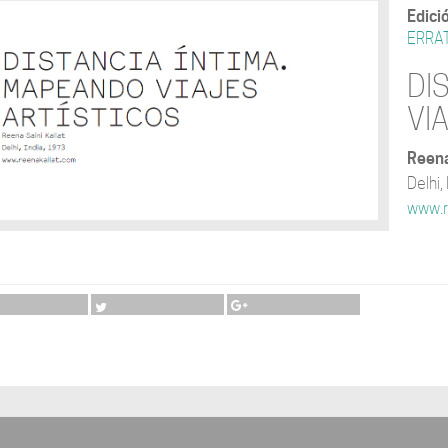
Edici
ERRA
DI
VI
Reena
Delhi,
www.r