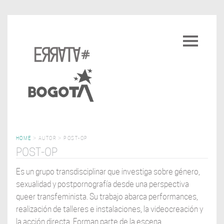
Pasar
al
Toggle
contenido
navigatio
principal
HOME
>
AUTOR
>
POST-OP
POST-OP
Es un grupo transdisciplinar que investiga sobre género,
sexualidad y postpornografía desde una perspectiva
queer transfeminista. Su trabajo abarca performances,
realización de talleres e instalaciones, la videocreación y
la acción directa. Forman parte de la escena