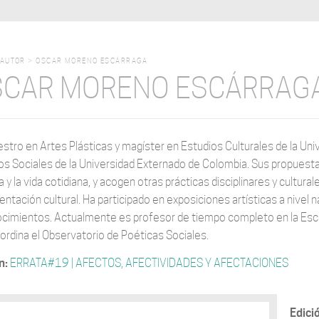
AUTOR
>
OSCAR MORENO ESCÁRRAGA
SCAR MORENO ESCÁRRAG
stro en Artes Plásticas y magíster en Estudios Culturales de la Uni
os Sociales de la Universidad Externado de Colombia. Sus propuestas 
 y la vida cotidiana, y acogen otras prácticas disciplinares y cultura
ntación cultural. Ha participado en exposiciones artísticas a nivel n
cimientos. Actualmente es profesor de tiempo completo en la Escue
ordina el Observatorio de Poéticas Sociales.
n:
ERRATA#19 | AFECTOS, AFECTIVIDADES Y AFECTACIONES
Edici