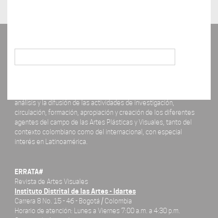
Buscar
La revista ERRATA# está concebida como un espacio para el
análisis y la difusión de las actividades de investigación,
circulación, formación, apropiación y creación de los diferentes
agentes del campo de las Artes Plásticas y Visuales, tanto del
contexto colombiano como del internacional, con especial
interés en Latinoamérica.
ERRATA#
Revista de Artes Visuales
Instituto Distrital de las Artes - Idartes
Carrera 8 No. 15 - 46 - Bogotá / Colombia
Horario de atención: Lunes a Viernes 7:00 a.m. a 4:30 p.m.