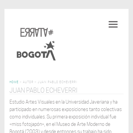
Pasar
al
Toggle
contenido
navigatio
principal
HOME
>
AUTOR
>
JUAN PABLO ECHEVERRI
JUAN PABLO ECHEVERRI
Estudio Artes Visuales en la Universidad Javeriana y ha
participado en numerosas exposiciones tanto colectivas
como individuales. Su primera exposición individual fue
«miss fotojapón», en el Museo de Arte Moderno de
Bogotá (2003) y desde entonces su trabajo ha sido