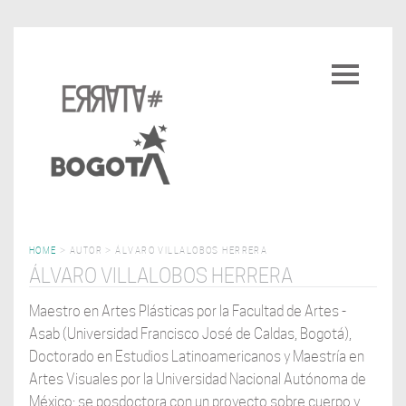
Pasar
al
Toggle
contenido
navigatio
principal
HOME
>
AUTOR
>
ÁLVARO VILLALOBOS HERRERA
ÁLVARO VILLALOBOS HERRERA
Maestro en Artes Plásticas por la Facultad de Artes -
Asab (Universidad Francisco José de Caldas, Bogotá),
Doctorado en Estudios Latinoamericanos y Maestría en
Artes Visuales por la Universidad Nacional Autónoma de
México; se posdoctora con un proyecto sobre cuerpo y