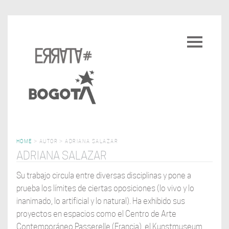
Pasar
al
Toggle
contenido
navigatio
principal
HOME
>
AUTOR
>
ADRIANA SALAZAR
ADRIANA SALAZAR
Su trabajo circula entre diversas disciplinas y pone a
prueba los límites de ciertas oposiciones (lo vivo y lo
inanimado, lo artificial y lo natural). Ha exhibido sus
proyectos en espacios como el Centro de Arte
Contemporáneo Passerelle (Francia), el Kunstmuseum