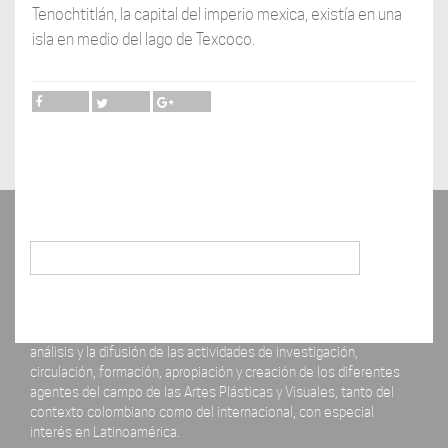
Tenochtitlán, la capital del imperio mexica, existía en una
isla en medio del lago de Texcoco.
Buscar
La revista ERRATA# está concebida como un espacio para el
análisis y la difusión de las actividades de investigación,
circulación, formación, apropiación y creación de los diferentes
agentes del campo de las Artes Plásticas y Visuales, tanto del
contexto colombiano como del internacional, con especial
interés en Latinoamérica.