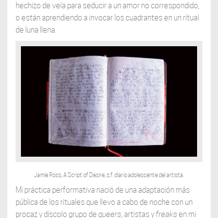
hechizo de vela para seducir a un amor no correspondido,
o están aprendiendo a invocar los cuadrantes en un ritual
de luna llena.
Jamie Ross, A Script of Desire, s.f. diario adolescente del artista.
Mi práctica performativa nació de una adaptación más
pública de los rituales que llevo a cabo de noche con un
procaz y díscolo grupo de
queers
, artistas y
freaks
en mi