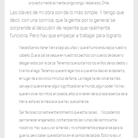
proyecto material, hierba pingo-pingo. Valparaíso, Chile.
Las claves de mi obra son de lo más simple. Y tengo que
decir, con una sonrisa, que la gente por lo general se
sorprende al descubrir de repente que realmente
funciona. Pero hay que empezar a trabajar para lograrlo:
Necesitamos tener tierra bajo las uñas y que el humo endurezca nuestro
cabello. Que la sal se seque en nuestros pechos con cueros de becerro
desgarrados por la zarza. Tenemos que quitarnos los anillos de los dedos y
tirarlos al lago. Tenemos que entregarnos a cuarenta días en el desierto,
en lugar de a los cinco minutos de fama. La magia ha de volverse más
salvaje si quiere tener algún significado en el mundo, algún poder. No hay
que envolver los mitos en poesía, ellos provienen de la propia esencia de la
tierra; esta es la máscara que hay que ponerse.
Ser feroces con este entendimiento que echa raíces… No podemos
permanecer enajenados, contemplando las ruinas del camino ante
nosotros. Hay que curar la herida y no simplemente prepararse para la
guerra, pero saber que estamos en el campo de batalla. Esto no es un