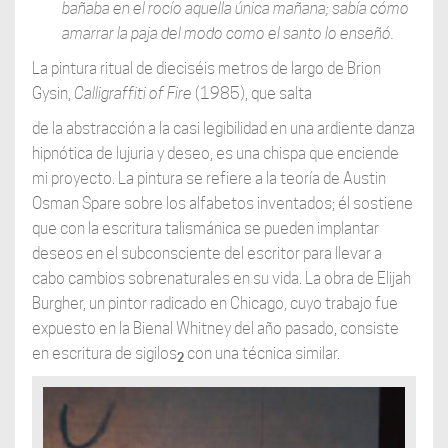
bañaba en el rocío aquella única mañana; sabía cómo
amarrar la paja del modo como el santo lo enseñó.
La pintura ritual de dieciséis metros de largo de Brion
Gysin,
Calligraffiti of Fire
(1985), que salta
de la abstracción a la casi legibilidad en una ardiente danza
hipnótica de lujuria y deseo, es una chispa que enciende
mi proyecto. La pintura se refiere a la teoría de Austin
Osman Spare sobre los alfabetos inventados; él sostiene
que con la escritura talismánica se pueden implantar
deseos en el subconsciente del escritor para llevar a
cabo cambios sobrenaturales en su vida. La obra de Elijah
Burgher, un pintor radicado en Chicago, cuyo trabajo fue
expuesto en la Bienal Whitney del año pasado, consiste
en escritura de sigilos
con una técnica similar.
2