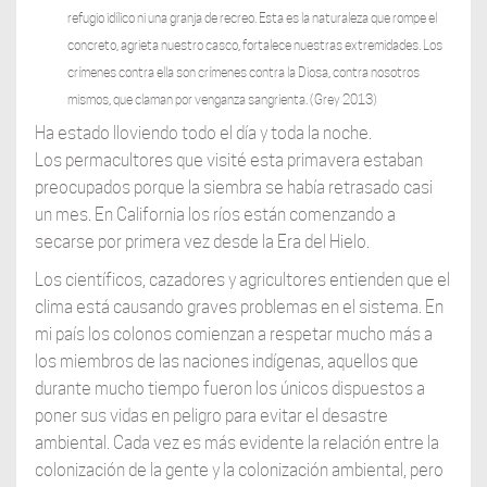
refugio idílico ni una granja de recreo. Esta es la naturaleza que rompe el
concreto, agrieta nuestro casco, fortalece nuestras extremidades. Los
crímenes contra ella son crímenes contra la Diosa, contra nosotros
mismos, que claman por venganza sangrienta. (Grey 2013)
Ha estado lloviendo todo el día y toda la noche.
Los permacultores que visité esta primavera estaban
preocupados porque la siembra se había retrasado casi
un mes. En California los ríos están comenzando a
secarse por primera vez desde la Era del Hielo.
Los científicos, cazadores y agricultores entienden que el
clima está causando graves problemas en el sistema. En
mi país los colonos comienzan a respetar mucho más a
los miembros de las naciones indígenas, aquellos que
durante mucho tiempo fueron los únicos dispuestos a
poner sus vidas en peligro para evitar el desastre
ambiental. Cada vez es más evidente la relación entre la
colonización de la gente y la colonización ambiental, pero