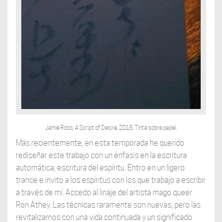
Jamie Ross, A Script of Desire, 2015. Tinta sobre papel.
Más recientemente, en esta temporada he querido
rediseñar este trabajo con un énfasis en la escritura
automática; escritura del espíritu. Entro en un ligero
trance e invito a los espíritus con los que trabajo a escribir
a través de mí. Accedo al linaje del artista mago queer
Ron Athey. Las técnicas raramente son nuevas; pero las
revitalizamos con una vida continuada y un significado