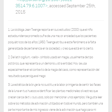
3514.79.6.1007>
, accessed September 25th,
2015
1. La sicóloga Jean Twenge reporta en sus estudios (2000) que el niño
estadounidense promedio sufre de una mayor ansiedad que los pacientes
psiquiátricos de los años 1950. Twenge atribuye este fenómeno a la falta
generalizada de pertenencia en la sociedad, y creo que está en lo cierto.
2. Del latín sigillum, «sello»: símbolo usado en magia, usualmente de tipo
pictórico, que representa a un demonio u otra entidad. Hoy se usa
especialmente en el contexto de la magia del caos, como representación del
resultado que persigue el mago
3. La estética de la brujería no sustituye la labor primigenia de sentir las fases
de la luna en tus huesos e identificar las plantas medicinales silvestres que
crecen cerca de ti y sus usos, solo por mencionar unos ejemplos. Me gusta leer
sobre los métodos de adivinación utilizados en todo el mundo, pero también una
parte importante de mis ingresos viene de la adivinación que hago para mi