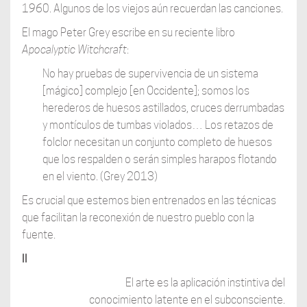
1960. Algunos de los viejos aún recuerdan las canciones.
El mago Peter Grey escribe en su reciente libro
Apocalyptic Witchcraft
:
No hay pruebas de supervivencia de un sistema
[mágico] complejo [en Occidente]; somos los
herederos de huesos astillados, cruces derrumbadas
y montículos de tumbas violados… Los retazos de
folclor necesitan un conjunto completo de huesos
que los respalden o serán simples harapos flotando
en el viento. (Grey 2013)
Es crucial que estemos bien entrenados en las técnicas
que facilitan la reconexión de nuestro pueblo con la
fuente.
ll
El arte es la aplicación instintiva del
conocimiento latente en el subconsciente.