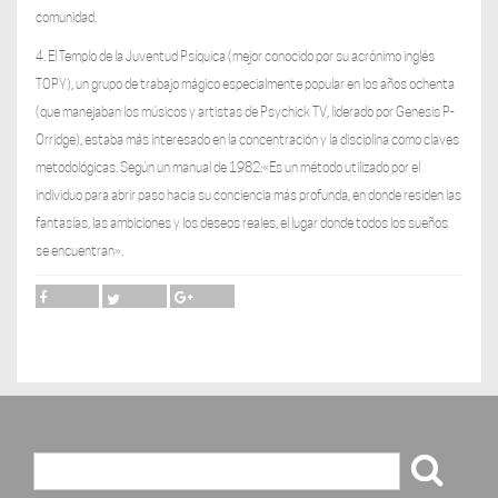
comunidad.
4. El Templo de la Juventud Psíquica (mejor conocido por su acrónimo inglés
TOPY), un grupo de trabajo mágico especialmente popular en los años ochenta
(que manejaban los músicos y artistas de Psychick TV, liderado por Genesis P-
Orridge), estaba más interesado en la concentración y la disciplina como claves
metodológicas. Según un manual de 1982:«Es un método utilizado por el
individuo para abrir paso hacia su conciencia más profunda, en donde residen las
fantasías, las ambiciones y los deseos reales, el lugar donde todos los sueños
se encuentran».
Buscar