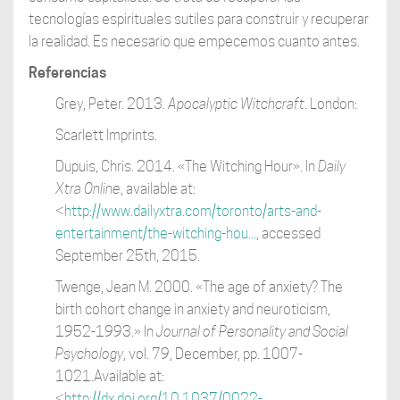
tecnologías espirituales sutiles para construir y recuperar
la realidad. Es necesario que empecemos cuanto antes.
Referencias
Grey, Peter. 2013.
Apocalyptic Witchcraft
. London:
Scarlett Imprints.
Dupuis, Chris. 2014. «The Witching Hour». In
Daily
Xtra
Online
, available at:
<
http://www.dailyxtra.com/toronto/arts-and-
entertainment/the-witching-hou...
, accessed
September 25th, 2015.
Twenge, Jean M. 2000. «The age of anxiety? The
birth cohort change in anxiety and neuroticism,
1952-1993.» In
Journal of Personality and Social
Psychology
, vol. 79, December, pp. 1007-
1021.Available at:
<
http://dx.doi.org/10.1037/0022-