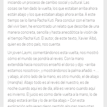
iniciando un proceso de cambio social y cultural. Las
cosas se han dado la vuelta, los que estaban arriba ahora
están abajo y los que estaban abajo ahora arriba. A este
tiempo se lo llama Pacha Kuti. Para concluir con el tema
del vivir bien, he encontrado un relato que describe de una
manera concreta, sencilla y hasta anecdótica la visión de
el tiempo Pacha Kuti. El autor, de este texto, Xavier Albó,
quien es de otro país, nos cuenta:
Un joven Laymi, comentándonos esta vuelta, nos mostró
cómo el mundo se pondría al revés. Con la mano
extendida hacia nosotros enseñó el dorso y dijo: «arriba
estamos nosotros», y mostrándonos la palma añadió: «…
y abajo, al otro lado de la mano, es otro mundo, el de abajo
(manqha). Abajo todo es al revés del nuestro; es de
noche cuando aquí es de día, allá es verano cuando aquí
es invierno. El juicio es como darle vuelta a la mano, lo de
abajo estará arriba y lo de arriba abajo.» Con esta
explicación adquieren pleno sentido algunas preguntas