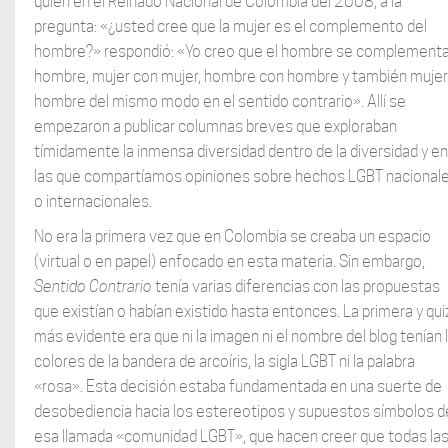
quien en el Reinado Nacional de Colombia del 2008, a la
pregunta: «¿usted cree que la mujer es el complemento del
hombre?» respondió: «Yo creo que el hombre se complementa
hombre, mujer con mujer, hombre con hombre y también mujer
hombre del mismo modo en el sentido contrario». Allí se
empezaron a publicar columnas breves que exploraban
tímidamente la inmensa diversidad dentro de la diversidad y en
las que compartíamos opiniones sobre hechos LGBT nacional
o internacionales.
No era la primera vez que en Colombia se creaba un espacio
(virtual o en papel) enfocado en esta materia. Sin embargo,
Sentido Contrario
tenía varias diferencias con las propuestas
que existían o habían existido hasta entonces. La primera y qui
más evidente era que ni la imagen ni el nombre del blog tenían 
colores de la bandera de arcoíris, la sigla LGBT ni la palabra
«rosa». Esta decisión estaba fundamentada en una suerte de
desobediencia hacia los estereotipos y supuestos símbolos d
esa llamada «comunidad LGBT», que hacen creer que todas la