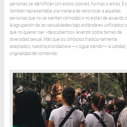
personas se identifican con estos colores, formas o letras. E
también representaba una manera de reconocer a aquellas
personas que no se sienten cómodas o no están de acuerdo 
la agrupación de las sexualidades bajo estándares unificados o
que no quieren ser «descubiertos» leyendo sobre temas de
diversidad sexual. Más que los símbolos tradicionalmente
aceptados, nuestra prioridad era —y sigue siendo— la calidad 
originalidad del contenido.