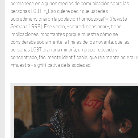
permanece en algunos medios de comunicación sobre las
personas LGBT: «¿Eso quiere decir que ustedes
sobredimensionaron la población homosexual?» (
Revista
Semana
1998). Ese verbo, «sobredimensionar», tiene
implicaciones importantes porque muestra cómo se
consideraba socialmente, a finales de los noventa, que las
personas LGBT eran una minoría, un grupo reducido y
concentrado, fácilmente identificable, que realmente no era u
«muestra» signifi-cativa de la sociedad.