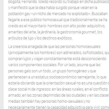
Bogotá, Fernando Toledo recordó su trabajo en dicha publicaci
y manifestó que la idea había surgido porque veían en la
población gay «un nicho de mercado no explotado». Buscaban
llegarle a ese público homosexual que tradicionalmente se ha
creído es el mayoritario: hombres con alto poder adquisitivo,
amantes del arte, la jardinería, la gastronomía
gourmet
, los
artículos de lujo y los destinos exóticos.
La creencia arraigada de que las personas homosexuales
(principalmente los hombres) son adinerados, sofisticados, qu
compran lujos y viajan constantemente está desconociendo
varios componentes sociales. Por un lado, asume que las
personas gais son un todo, un grupo homogéneo y que
pertenecen a un estatus socioeconómico semejante, lo que
estaría obviando que la orientación sexual no es una cuestión 
clase social ni de ingresos: en las áreas rurales, en el conflicto
armado, en las zonas deprimidas de las ciudades y en las clase
medias también hay personas homo-sexuales y no
necesariamente tienen la capacidad adquisitiva para vivir com