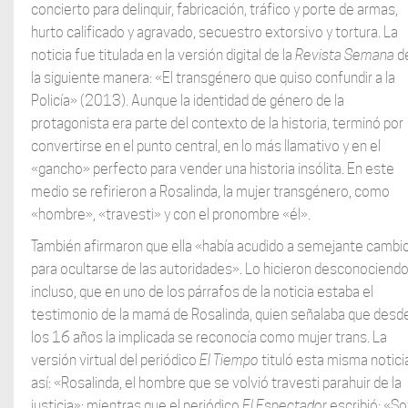
concierto para delinquir, fabricación, tráfico y porte de armas,
hurto calificado y agravado, secuestro extorsivo y tortura. La
noticia fue titulada en la versión digital de la
Revista Semana
d
la siguiente manera: «El transgénero que quiso confundir a la
Policía» (2013). Aunque la identidad de género de la
protagonista era parte del contexto de la historia, terminó por
convertirse en el punto central, en lo más llamativo y en el
«gancho» perfecto para vender una historia insólita. En este
medio se refirieron a Rosalinda, la mujer transgénero, como
«hombre», «travesti» y con el pronombre «él».
También afirmaron que ella «había acudido a semejante cambi
para ocultarse de las autoridades». Lo hicieron desconociendo
incluso, que en uno de los párrafos de la noticia estaba el
testimonio de la mamá de Rosalinda, quien señalaba que desd
los 16 años la implicada se reconocía como mujer trans. La
versión virtual del periódico
El
Tiempo
tituló esta misma notici
así: «Rosalinda, el hombre que se volvió travesti parahuir de la
justicia»; mientras que el periódico
El Espectador
escribió: «So