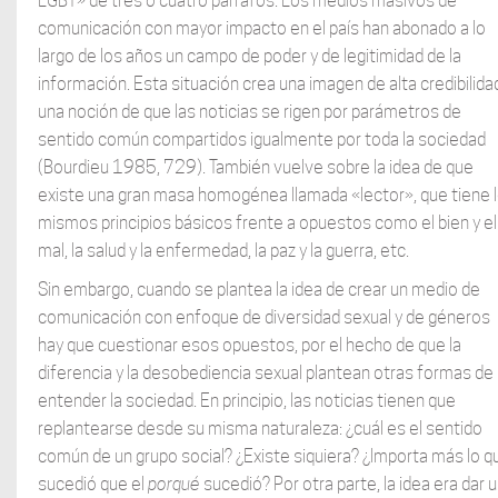
LGBT» de tres o cuatro párrafos. Los medios masivos de
comunicación con mayor impacto en el país han abonado a lo
largo de los años un campo de poder y de legitimidad de la
información. Esta situación crea una imagen de alta credibilida
una noción de que las noticias se rigen por parámetros de
sentido común compartidos igualmente por toda la sociedad
(Bourdieu 1985, 729). También vuelve sobre la idea de que
existe una gran masa homogénea llamada «lector», que tiene 
mismos principios básicos frente a opuestos como el bien y el
mal, la salud y la enfermedad, la paz y la guerra, etc.
Sin embargo, cuando se plantea la idea de crear un medio de
comunicación con enfoque de diversidad sexual y de géneros
hay que cuestionar esos opuestos, por el hecho de que la
diferencia y la desobediencia sexual plantean otras formas de
entender la sociedad. En principio, las noticias tienen que
replantearse desde su misma naturaleza: ¿cuál es el sentido
común de un grupo social? ¿Existe siquiera? ¿Importa más lo q
sucedió que el
porqué
sucedió? Por otra parte, la idea era dar 