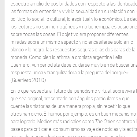
espectro amplio de posibilidades con respecto a las identidad
las formas de entender y vivir la sexualidad en su relación con 
político, lo social, lo cultural, lo espiritual y lo económico. Es dec
los lectores no son homogéneos y no tienen iguales posicion
sobre todas las cosas. El objetivo era proponer diferentes
miradas sobre un mismo aspecto y no encasillarse solo en lo
blanco y lo negro, las respuestas seguras o las dos caras de la
moneda. Como bien lo afirma la cronista argentina Leila
Guerriero, «un periodista debe cuidarse muy bien de buscar un
respuesta única y tranquilizadora a la pregunta del porqué»
(Guerriero 2010).
En lo que respecta al futuro del periodismo virtual, sobrevivirá 
que sea original, presentado con ángulos particulares y que
cuente las historias de una manera propia, sin repetir lo que
otros han dicho. El humor, por ejemplo, es un buen mecanismo
para lograrlo. Medios más radicales como
The Onion
sentaron 
bases para criticar el consumismo salvaje de noticias y la actit
pasiva de muchos lectores que en ocasiones no pueden