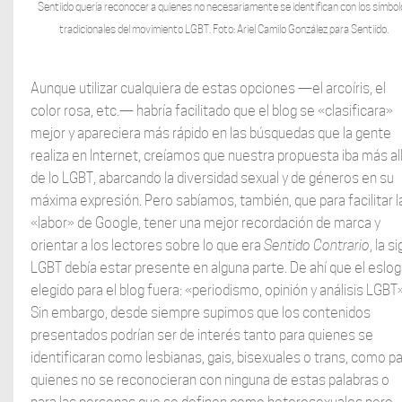
Sentiido quería reconocer a quienes no necesariamente se identifican con los símbol
tradicionales del movimiento LGBT. Foto: Ariel Camilo González para Sentiido.
Aunque utilizar cualquiera de estas opciones —el arcoíris, el
color rosa, etc.— habría facilitado que el blog se «clasificara»
mejor y apareciera más rápido en las búsquedas que la gente
realiza en Internet, creíamos que nuestra propuesta iba más al
de lo LGBT, abarcando la diversidad sexual y de géneros en su
máxima expresión. Pero sabíamos, también, que para facilitar l
«labor» de Google, tener una mejor recordación de marca y
orientar a los lectores sobre lo que era
Sentido Contrario
, la si
LGBT debía estar presente en alguna parte. De ahí que el eslo
elegido para el blog fuera: «periodismo, opinión y análisis LGBT»
Sin embargo, desde siempre supimos que los contenidos
presentados podrían ser de interés tanto para quienes se
identificaran como lesbianas, gais, bisexuales o trans, como p
quienes no se reconocieran con ninguna de estas palabras o