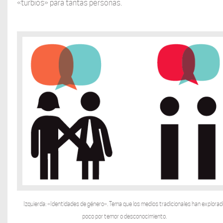
«turbios» para tantas personas.
Izquierda: «Identidades de género». Tema que los medios tradicionales han explorad
poco por temor o desconocimiento.