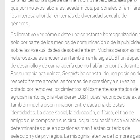
para las personas que se definen como heterosexuales pero
que por motivos laborales, académicos, personales o familiare
les interesa ahondar en temas de diversidad sexual o de
géneros.
Es llamativo ver cómo existe una constante homogenización 
solo por parte de los medios de comunicación o de la publicida
sobre las «sexualidades desobedientes». Muchas personas n
heterosexuales encuentran también en la sigla LGBT un espac
de desarrollo y de camaradería que no habían encontrado ante
Por su propia naturaleza,
Sentiido
ha construido una posición d
respeto frente a todas las formas de expresióny a su vez ha
optado por remover los cimientos sólidamente asentados del
agrupamiento bajo la «bandera» LGBT, pues reconoce que exi
también mucha discriminación entre cada una de estas
identidades. La clase social, la educación, el físico, el tipo de
amigos que componen sus círculos, su ocupación son variable
determinantes que en ocasiones manifiestan criterios de
selección y de privilegios. La misoginia latente de hombres gai