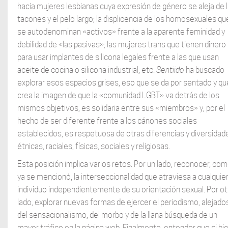
hacia mujeres lesbianas cuya expresión de género se aleja de 
tacones y el pelo largo; la displicencia de los homosexuales qu
se autodenominan «activos» frente a la aparente feminidad y
debilidad de «las pasivas»; las mujeres trans que tienen dinero
para usar implantes de silicona legales frente a las que usan
aceite de cocina o silicona industrial, etc.
Sentiido
ha buscado
explorar esos espacios grises, eso que se da por sentado y qu
crea la imagen de que la «comunidad LGBT» va detrás de los
mismos objetivos, es solidaria entre sus «miembros» y, por el
hecho de ser diferente frente a los cánones sociales
establecidos, es respetuosa de otras diferencias y diversidad
étnicas, raciales, físicas, sociales y religiosas.
Esta posición implica varios retos. Por un lado, reconocer, co
ya se mencionó, la interseccionalidad que atraviesa a cualquie
individuo independientemente de su orientación sexual. Por ot
lado, explorar nuevas formas de ejercer el periodismo, alejado
del sensacionalismo, del morbo y de la llana búsqueda de un
mayor tráfico en la página web. Finalmente, entender que si bi