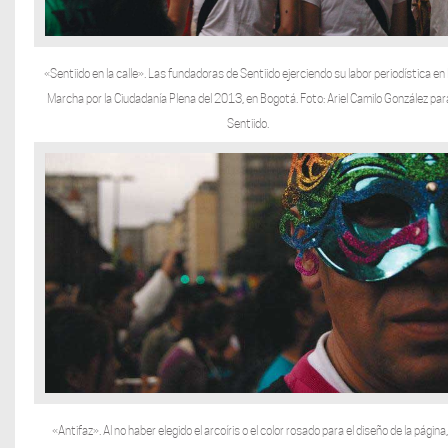
«Sentiido en la calle». Las fundadoras de Sentiido ejerciendo su labor periodística en 
Marcha por la Ciudadanía Plena del 2013, en Bogotá. Foto: Ariel Camilo González par
Sentiido.
«Antifaz». Al no haber elegido el arcoíris o el color rosado para el diseño de la página,