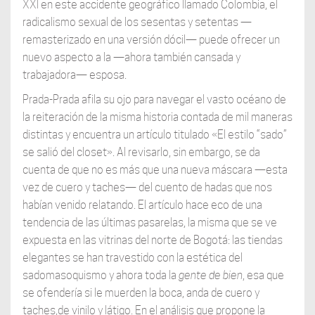
XXI en este accidente geográfico llamado Colombia, el
radicalismo sexual de los sesentas y setentas —
remasterizado en una versión dócil— puede ofrecer un
nuevo aspecto a la —ahora también cansada y
trabajadora— esposa.
Prada-Prada afila su ojo para navegar el vasto océano de
la reiteración de la misma historia contada de mil maneras
distintas y encuentra un artículo titulado «El estilo “sado”
se salió del closet». Al revisarlo, sin embargo, se da
cuenta de que no es más que una nueva máscara —esta
vez de cuero y taches— del cuento de hadas que nos
habían venido relatando. El artículo hace eco de una
tendencia de las últimas pasarelas, la misma que se ve
expuesta en las vitrinas del norte de Bogotá: las tiendas
elegantes se han travestido con la estética del
sadomasoquismo y ahora toda la
gente de bien
, esa que
se ofendería si le muerden la boca, anda de cuero y
taches,de vinilo y látigo. En el análisis que propone la