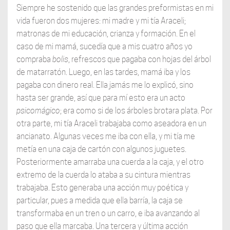
Siempre he sostenido que las grandes preformistas en mi
vida fueron dos mujeres: mi madre y mi tía Araceli;
matronas de mi educación, crianza y formación. En el
caso de mi mamá, sucedía que a mis cuatro años yo
compraba
bolis
, refrescos que pagaba con hojas del árbol
de matarratón. Luego, en las tardes, mamá iba y los
pagaba con dinero real. Ella jamás me lo explicó, sino
hasta ser grande, así que para mí esto era un acto
psicomágico
; era como si de los árboles brotara plata. Por
otra parte, mi tía Araceli trabajaba como aseadora en un
ancianato. Algunas veces me iba con ella, y mi tía me
metía en una caja de cartón con algunos juguetes.
Posteriormente amarraba una cuerda a la caja, y el otro
extremo de la cuerda lo ataba a su cintura mientras
trabajaba. Esto generaba una acción muy poética y
particular, pues a medida que ella barría, la caja se
transformaba en un tren o un carro, e iba avanzando al
paso que ella marcaba. Una tercera y última acción