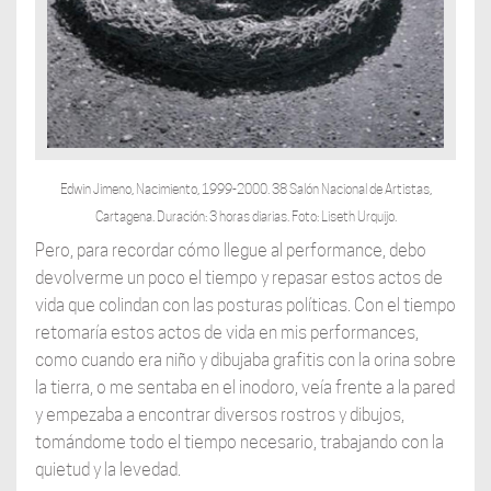
Edwin Jimeno, Nacimiento, 1999-2000. 38 Salón Nacional de Artistas,
Cartagena. Duración: 3 horas diarias. Foto: Liseth Urquijo.
Pero, para recordar cómo llegue al performance, debo
devolverme un poco el tiempo y repasar estos actos de
vida que colindan con las posturas políticas. Con el tiempo
retomaría estos actos de vida en mis performances,
como cuando era niño y dibujaba grafitis con la orina sobre
la tierra, o me sentaba en el inodoro, veía frente a la pared
y empezaba a encontrar diversos rostros y dibujos,
tomándome todo el tiempo necesario, trabajando con la
quietud y la levedad.