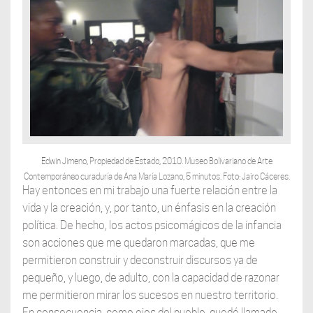
Edwin Jimeno, Propiedad de Estado, 2010. Museo Bolivariano de Arte
Contemporáneo curaduría de Ana María Lozano, 5 minutos. Foto: Jairo Cáceres.
Hay entonces en mi trabajo una fuerte relación entre la
vida y la creación, y, por tanto, un énfasis en la creación
política. De hecho, los actos psicomágicos de la infancia
son acciones que me quedaron marcadas, que me
permitieron construir y deconstruir discursos ya de
pequeño, y luego, de adulto, con la capacidad de razonar
me permitieron mirar los sucesos en nuestro territorio.
En consecuencia, como ojos del pueblo, quedé llamado