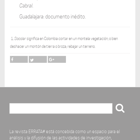
Cabral.
Guadalajara: documento inédito.
1.
Socolar
significa en Colombia cortar en un montela vegetación; o bien
deshacer un montón de tierra o broza; rebajar un terreno.
Buscar
La revista ERRATA# está concebida como un espacio para el
análisis y la difusión de las actividades de investigación,