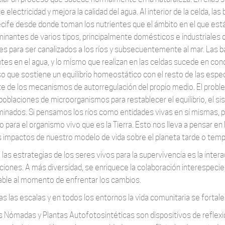
 electricidad y mejora la calidad del agua. Al interior de la celda, 
ecife desde donde toman los nutrientes que el ámbito en el que est
inantes de varios tipos, principalmente domésticos e industriales 
es para ser canalizados a los ríos y subsecuentemente al mar. Las b
tes en el agua, y lo mismo que realizan en las celdas sucede en con
o que sostiene un equilibrio homeostático con el resto de las especi
te de los mecanismos de autorregulación del propio medio. El prob
 poblaciones de microorganismos para restablecer el equilibrio, el s
inados. Si pensamos los ríos como entidades vivas en sí mismas, p
o para el organismo vivo que es la Tierra. Esto nos lleva a pensar 
s impactos de nuestro modelo de vida sobre el planeta tarde o tem
las estrategias de los seres vivos para la supervivencia es la intera
ciones. A más diversidad, se enriquece la colaboración interespec
able al momento de enfrentar los cambios.
as las escalas y en todos los entornos la vida comunitaria se fortale
s Nómadas y Plantas Autofotosintéticas son dispositivos de reflex