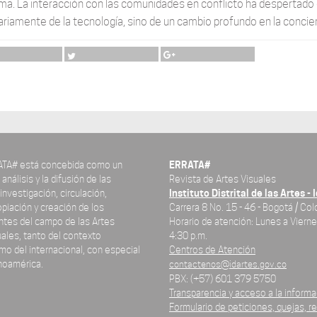
a. La interacción con las comunidades en conflicto ha despertado el i
riamente de la tecnología, sino de un cambio profundo en la concien
ATA# está concebida como un
ERRATA#
análisis y la difusión de las
Revista de Artes Visuales
investigación, circulación,
Instituto Distrital de las Artes - 
piación y creación de los
Carrera 8 No. 15 - 46 - Bogotá / Co
ntes del campo de las Artes
Horario de atención: Lunes a Vierne
uales, tanto del contexto
4:30 p.m.
o del internacional, con especial
Centros de Atención
inoamérica.
contactenos@idartes.gov.co
PBX: (+57) 601 379 5750
Transparencia y acceso a la informa
Formulario de peticiones, quejas, r