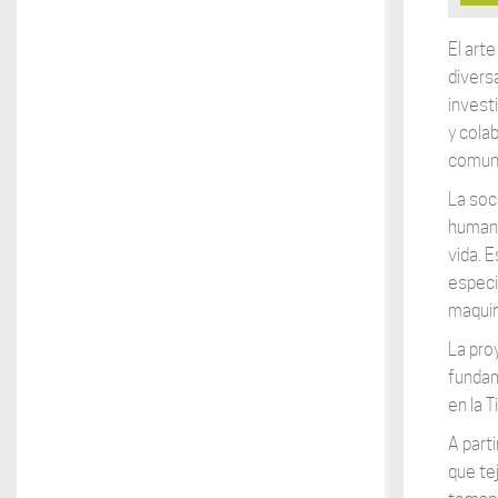
El art
divers
invest
y colab
comuni
La soc
humano
vida. 
especi
maquin
La pro
fundam
en la 
A part
que te