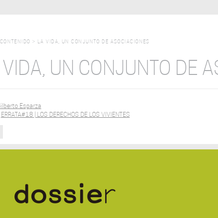
CONTENIDO
>
LA VIDA, UN CONJUNTO DE ASOCIACIONES
 VIDA, UN CONJUNTO DE 
ilberto Esparza
:
ERRATA#18 | LOS DERECHOS DE LOS VIVIENTES
R