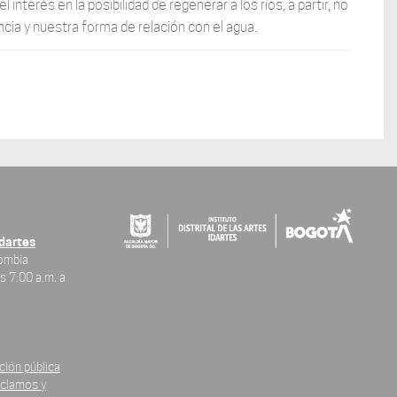
nterés en la posibilidad de regenerar a los ríos, a partir, no
cia y nuestra forma de relación con el agua.
Idartes
lombia
s 7:00 a.m. a
ción pública
eclamos y