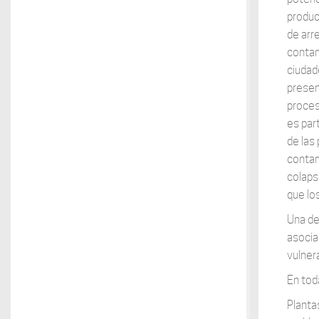
produce
de arr
contam
ciudad
presen
proces
es par
de las
contam
colaps
que lo
Una de 
asocia
vulner
En tod
Planta