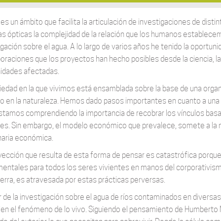
e es un ámbito que facilita la articulación de investigaciones de dis
as ópticas la complejidad de la relación que los humanos establecem
igación sobre el agua. A lo largo de varios años he tenido la oportun
oraciones que los proyectos han hecho posibles desde la ciencia, la div
dades afectadas.
iedad en la que vivimos está ensamblada sobre la base de una organ
 en la naturaleza. Hemos dado pasos importantes en cuanto a una 
Estamos comprendiendo la importancia de recobrar los vínculos basad
es. Sin embargo, el modelo económico que prevalece, somete a la nat
aria económica.
yección que resulta de esta forma de pensar es catastrófica porque
entales para todos los seres vivientes en manos del corporativismo y
Tierra, es atravesada por estas prácticas perversas.
ir de la investigación sobre el agua de ríos contaminados en diversa
jen el fenómeno de lo vivo. Siguiendo el pensamiento de Humberto 