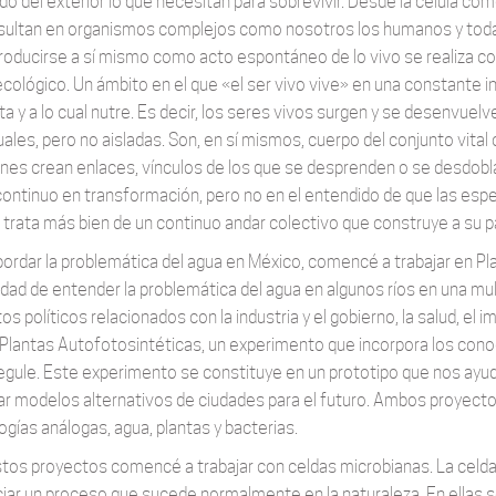
o del exterior lo que necesitan para sobrevivir. Desde la célula com
sultan en organismos complejos como nosotros los humanos y toda
roducirse a sí mismo como acto espontáneo de lo vivo se realiza co
ecológico. Un ámbito en el que «el ser vivo vive» en una constante in
ta y a lo cual nutre. Es decir, los seres vivos surgen y se desenvue
uales, pero no aisladas. Son, en sí mismos, cuerpo del conjunto vital
ones crean enlaces, vínculos de los que se desprenden o se desdobl
continuo en transformación, pero no en el entendido de que las espe
 trata más bien de un continuo andar colectivo que construye a su p
bordar la problemática del agua en México, comencé a trabajar en Pl
dad de entender la problemática del agua en algunos ríos en una mult
s políticos relacionados con la industria y el gobierno, la salud, el
 Plantas Autofotosintéticas, un experimento que incorpora los cono
egule. Este experimento se constituye en un prototipo que nos ayud
ar modelos alternativos de ciudades para el futuro. Ambos proyectos
ogías análogas, agua, plantas y bacterias.
tos proyectos comencé a trabajar con celdas microbianas. La celda 
iar un proceso que sucede normalmente en la naturaleza. En ellas 