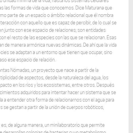
o unidad mínima de la vida, hasta los sistemas celulares
s las formas de vida que conocemos. Dice Maturana que
mo parte de un espacio o ámbito relacional que él nombra
teracción con aquello que es capaz de percibir, de lo cual se
lven junto con ese espacio de relaciones; son entidades
 con el resto de las especies con las que se relacionan. Esas
an de manera armónica nuevas dinámicas. De ahí que la vida
cies se adaptan a un entorno que tienen que ocupar, sino
aso ese espacio de relación.
antas Nómadas, un proyecto que nace a partir de la
iplicidad de aspectos, desde la naturaleza del agua, los
 impacto en los ríos y los ecosistemas, entre otros. Después
cimientos adquiridos para intentar hacer un sistema que se
a a entender otra forma de relacionarnos con el agua para
 se gestan a partir de la unión de cuerpos robóticos,
es, de alguna manera, un minilaboratorio que permite
se desarrollan colonias de bacterias cuyo metabolismo