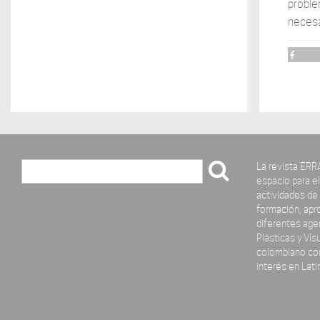
problem
necesa
La revista ERR
Buscar
espacio para el 
actividades de 
formación, apro
diferentes age
Plásticas y Vis
colombiano com
interés en Lat