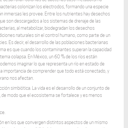
las bacterias colonizan los electrodos, formando una especie
án inmersas les provee. Entre los nutrientes hay desechos
que son descargados a los sistemas de drenaje de las
acterias, al metabolizar, biodegradan los desechos
diciones naturales sin el control humano, como parte de un
es. Es decir, el desarrollo de las poblaciones bacterianas
lema es que cuando los contaminantes superan la capacidad
istema colapsa. En México, un 60 % de los ríos están
odemos imaginar lo que representa un río en estado de
en la importancia de comprender que todo está conectado, y
prano nos afectan.
cción simbiótica. La vida es el desarrollo de un conjunto de
ie, de modo que el ecosistema se fortalece y es menos
ce.
ión en los que convergen distintos aspectos de un mismo