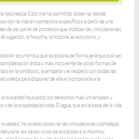
tinta naturaleza. Esto me ha permitido observar desde
os con la vida en contextos específicos a partir de una
idad de ser parte de procesos que implican las vinculaciones
ulgación, la filosofía, la historia, el activismo, y
ización económica que posiciona de forma jerárquica al ser
consideración ética y más incluyente de otras formas de
os en la simbiosis, la empatía y el respeto con todas las
uraleza para disponer de ella e incorporarla a la
 la sociedad ha puesto los derechos más universales y
 de la propiedad privada. El agua, que es la base de la vida
s ciudades, he podido observar las vinculaciones complejas
Maturana, los seres vivos se producen a sí mismos,