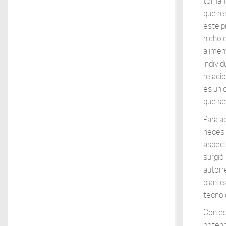
tomand
que re
este p
nicho 
alimen
individ
relaci
es un 
que se
Para a
necesi
aspecto
surgió
autorr
plante
tecnol
Con es
potenc