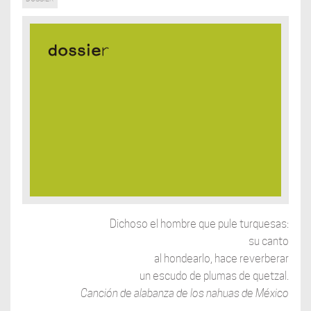
Dichoso el hombre que pule turquesas:
su canto
al hondearlo, hace reverberar
un escudo de plumas de quetzal.
Canción de alabanza de los nahuas de México