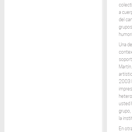
colect
a cuer
del ca
grupos
humorí
Una de
contex
soport
Martín
artíst
2003 M
impres
hetero
usted 
grupo, 
la inst
En otr