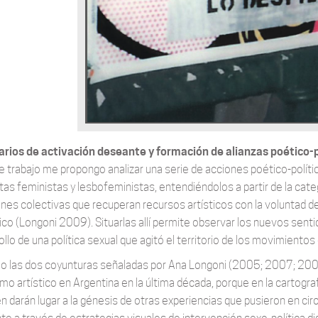
rios de activación deseante y formación de alianzas poético-p
e trabajo me propongo analizar una serie de acciones poético-polític
stas feministas y lesbofeministas, entendiéndolos a partir de la cat
ones colectivas que recuperan recursos artísticos con la voluntad de 
tico (Longoni 2009). Situarlas allí permite observar los nuevos senti
llo de una política sexual que agitó el territorio de los movimientos
 las dos coyunturas señaladas por Ana Longoni (2005; 2007; 2009) 
smo artístico en Argentina en la última década, porque en la cartogra
n darán lugar a la génesis de otras experiencias que pusieron en ci