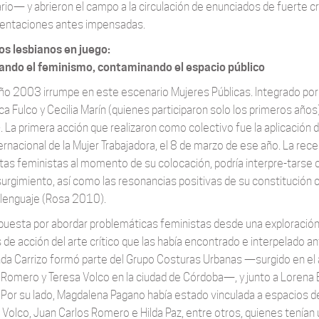
tario— y abrieron el campo a la circulación de enunciados de fuerte c
entaciones antes impensadas.
s lesbianos en juego:
ando el feminismo, contaminando el espacio público
año 2003 irrumpe en este escenario Mujeres Públicas. Integrado por
ca Fulco y Cecilia Marín (quienes participaron solo los primeros año
». La primera acción que realizaron como colectivo fue la aplicación 
ternacional de la Mujer Trabajadora, el 8 de marzo de ese año. La rec
stas feministas al momento de su colocación, podría interpre-tarse 
surgimiento, así como las resonancias positivas de su constitución
 lenguaje (Rosa 2010).
puesta por abordar problemáticas feministas desde una exploración
de acción del arte crítico que las había encontrado e interpelado an
da Carrizo formó parte del Grupo Costuras Urbanas —surgido en el 
 Romero y Teresa Volco en la ciudad de Córdoba—, y junto a Lorena 
 Por su lado, Magdalena Pagano había estado vinculada a espacios de p
 Volco, Juan Carlos Romero e Hilda Paz, entre otros, quienes tenían