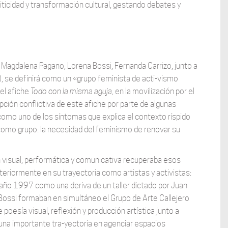
riticidad y transformación cultural, gestando debates y
 Magdalena Pagano, Lorena Bossi, Fernanda Carrizo, junto a
s), se definirá como un «grupo feminista de acti-vismo
del afiche
Todo con la misma aguja
, en la movilización por el
epción conflictiva de este afiche por parte de algunas
como uno de los síntomas que explica el contexto ríspido
 como grupo: la necesidad del feminismo de renovar su
 visual, performática y comunicativa recuperaba esos
teriormente en su trayectoria como artistas y activistas:
año 1997 como una deriva de un taller dictado por Juan
Bossi formaban en simultáneo el Grupo de Arte Callejero
oesía visual, reflexión y producción artística junto a
 una importante tra-yectoria en agenciar espacios