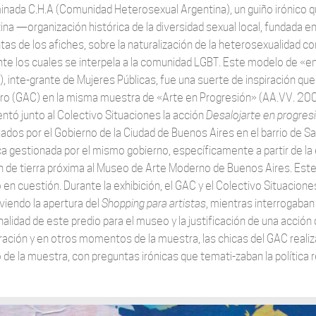
nada C.H.A (Comunidad Heterosexual Argentina), un guiño irónico 
ina —organización histórica de la diversidad sexual local, fundada 
tas de los afiches, sobre la naturalización de la heterosexualidad c
te los cuales se interpela a la comunidad LGBT. Este modelo de «
, inte-grante de Mujeres Públicas, fue una suerte de inspiración que 
ero (GAC) en la misma muestra de «Arte en Progresión» (AA.VV. 2009
entó junto al Colectivo Situaciones la acción
Desalojarte en progres
ados por el Gobierno de la Ciudad de Buenos Aires en el barrio de San
ica gestionada por el mismo gobierno, específicamente a partir de l
n de tierra próxima al Museo de Arte Moderno de Buenos Aires. Este de
en cuestión. Durante la exhibición, el GAC y el Colectivo Situacion
iendo la apertura del
Shopping para artistas
, mientras interrogaban 
nalidad de este predio para el museo y la justificación de una acción
ración y en otros momentos de la muestra, las chicas del GAC reali
 de la muestra, con preguntas irónicas que temati-zaban la política r