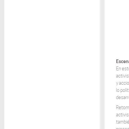
Escena
En est
activi
y acci
lo polí
desarro
Retomo
activi
tambié