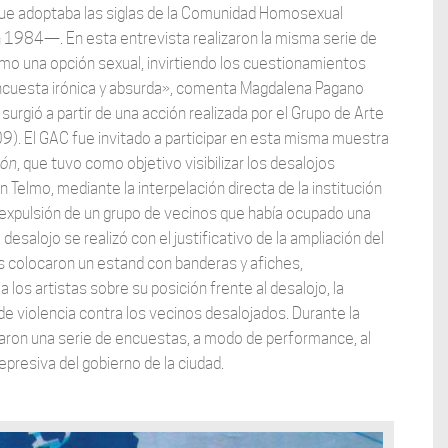
que adoptaba las siglas de la Comunidad Homosexual
en 1984—. En esta entrevista realizaron la misma serie de
omo una opción sexual, invirtiendo los cuestionamientos
encuesta irónica y absurda», comenta Magdalena Pagano
surgió a partir de una acción realizada por el Grupo de Arte
). El GAC fue invitado a participar en esta misma muestra
ión
, que tuvo como objetivo visibilizar los desalojos
 Telmo, mediante la interpelación directa de la institución
a expulsión de un grupo de vecinos que había ocupado una
salojo se realizó con el justificativo de la ampliación del
es colocaron un estand con banderas y afiches,
a los artistas sobre su posición frente al desalojo, la
 de violencia contra los vecinos desalojados. Durante la
zaron una serie de encuestas, a modo de performance, al
epresiva del gobierno de la ciudad.