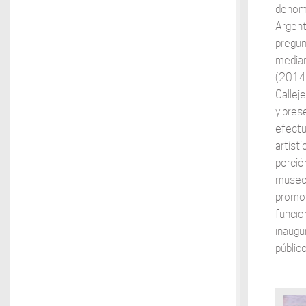
denomi
Argent
pregun
median
(2014)
Callej
y pres
efectu
artíst
porció
museo 
promov
funcio
inaugu
público