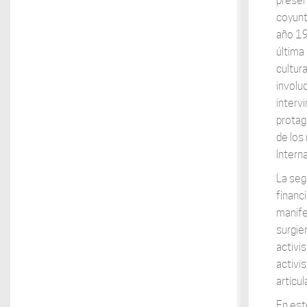
presen
coyuntu
año 19
última
cultur
involu
intervi
protag
de los
Interna
La segu
financ
manife
surgie
activi
activi
articul
En est