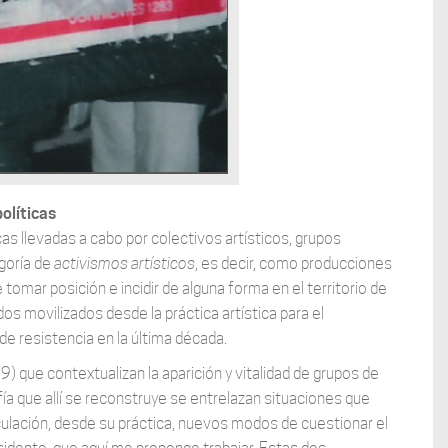
olíticas
as llevadas a cabo por colectivos artísticos, grupos
egoría de
activismos artísticos
, es decir, como producciones
tomar posición e incidir de alguna forma en el territorio de
dos movilizados desde la práctica artística para el
 de resistencia en la última década.
que contextualizan la aparición y vitalidad de grupos de
fía que allí se reconstruye se entrelazan situaciones que
rculación, desde su práctica, nuevos modos de cuestionar el