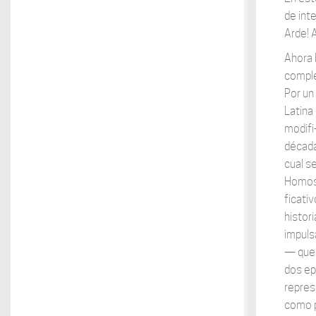
de inte
Arde! 
Ahora 
complej
Por un 
Latina
modifi-
década
cual s
Homose
ficati
histor
impuls
— que 
dos ep
repres
como p