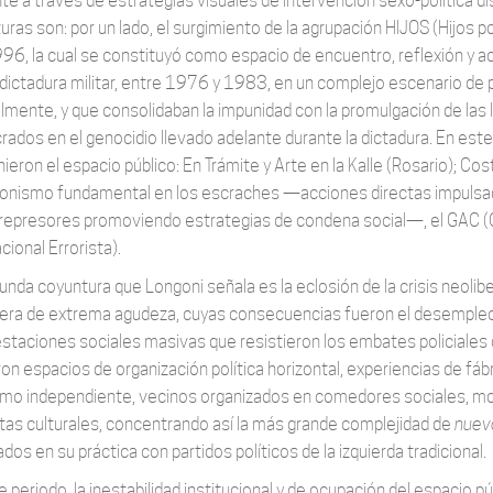
te a través de estrategias visuales de intervención sexo-política di
ras son: por un lado, el surgimiento de la agrupación HIJOS (Hijos por l
96, la cual se constituyó como espacio de encuentro, reflexión y acc
 dictadura militar, entre 1976 y 1983, en un complejo escenario de 
almente, y que consolidaban la impunidad con la promulgación de las l
crados en el genocidio llevado adelante durante la dictadura. En e
nieron el espacio público: En Trámite y Arte en la Kalle (Rosario); C
onismo fundamental en los escraches —acciones directas impulsad
 represores promoviendo estrategias de condena social—, el GAC (G
cional Errorista).
nda coyuntura que Longoni señala es la eclosión de la crisis neoliber
iera de extrema agudeza, cuyas consecuencias fueron el desempleo m
staciones sociales masivas que resistieron los embates policiales
ron espacios de organización política horizontal, experiencias de fá
smo independiente, vecinos organizados en comedores sociales, m
stas culturales, concentrando así la más grande complejidad de
nuev
ados en su práctica con partidos políticos de la izquierda tradicional.
e periodo, la inestabilidad institucional y de ocupación del espacio 