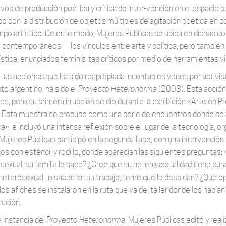
ivos de producción poética y crítica de inter-vención en el espacio 
po con la distribución de objetos múltiples de agitación poética en 
mpo artístico. De este modo, Mujeres Públicas se ubica en dichas c
 contemporáneos— los vínculos entre arte y política, pero también
stica, enunciados feminis-tas críticos por medio de herramientas visu
 las acciones que ha sido reapropiada incontables veces por activis
to argentino, ha sido el
Proyecto Heteronorma
(2003). Esta acción 
es, pero su primera irrupción se dio durante la exhibición «Arte en P
. Esta muestra se propuso como una serie de encuentros donde se 
ica», e incluyó una intensa reflexión sobre el lugar de la tecnología
ujeres Públicas participó en la segunda fase, con una intervención 
os con esténcil y rodillo, donde aparecían las siguientes preguntas
sexual, su familia lo sabe? ¿Cree que su heterosexualidad tiene cura?
heterosexual, lo saben en su trabajo, teme que lo despidan? ¿Qué o
los afiches se instalaron en la ruta que va del taller donde los habían
itución.
a instancia del
Proyecto Heteronorma
, Mujeres Públicas editó y real