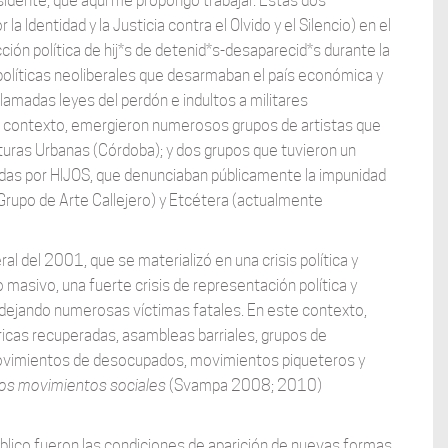
sidente, que aquí me propongo trabajar. Estas dos
a Identidad y la Justicia contra el Olvido y el Silencio) en el
ión política de hij*s de detenid*s-desaparecid*s durante la
políticas neoliberales que desarmaban el país económica y
lamadas leyes del perdón e indultos a militares
ste contexto, emergieron numerosos grupos de artistas que
osturas Urbanas (Córdoba); y dos grupos que tuvieron un
as por HIJOS, que denunciaban públicamente la impunidad
rupo de Arte Callejero) y Etcétera (actualmente
al del 2001, que se materializó en una crisis política y
asivo, una fuerte crisis de representación política y
 dejando numerosas víctimas fatales. En este contexto,
bricas recuperadas, asambleas barriales, grupos de
ovimientos de desocupados, movimientos piqueteros y
os movimientos sociales
(Svampa 2008; 2010)
público fueron las condiciones de aparición de nuevas formas