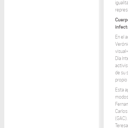
iguali
repres
Cuerpo
infect
En el 
Veróni
visual
Día In
activi
de su 
propio
Esta a
modos 
Fernan
Carlos
(GAC).
Teresa