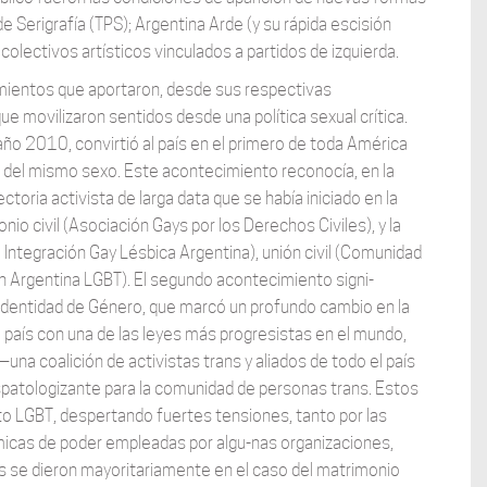
de Serigrafía (TPS); Argentina Arde (y su rápida escisión
colectivos artísticos vinculados a partidos de izquierda.
mientos que aportaron, desde sus respectivas
ue movilizaron sentidos desde una política sexual crítica.
el año 2010, convirtió al país en el primero de toda América
 del mismo sexo. Este acontecimiento reconocía, en la
toria activista de larga data que se había iniciado en la
o civil (Asociación Gays por los Derechos Civiles), y la
Integración Gay Lésbica Argentina), unión civil (Comunidad
n Argentina LGBT). El segundo acontecimiento signi-
e Identidad de Género, que marcó un profundo cambio en la
l país con una de las leyes más progresistas en el mundo,
una coalición de activistas trans y aliados de todo el país
patologizante para la comunidad de personas trans. Estos
to LGBT, despertando fuertes tensiones, tanto por las
ámicas de poder empleadas por algu-nas organizaciones,
 se dieron mayoritariamente en el caso del matrimonio