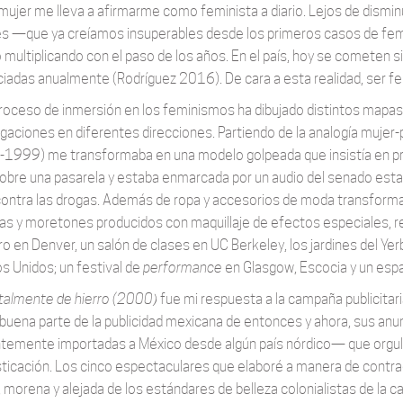
ujer me lleva a afirmarme como feminista a diario. Lejos de disminuir
s —que ya creíamos insuperables desde los primeros casos de femi
o multiplicando con el paso de los años. En el país, hoy se cometen s
iadas anualmente (Rodríguez 2016). De cara a esta realidad, ser fe
roceso de inmersión en los feminismos ha dibujado distintos mapas
igaciones en diferentes direcciones. Partiendo de la analogía mujer-p
1999) me transformaba en una modelo golpeada que insistía en pres
obre una pasarela y estaba enmarcada por un audio del senado estad
contra las drogas. Además de ropa y accesorios de moda transform
as y moretones producidos con maquillaje de efectos especiales, re
ero en Denver, un salón de clases en UC Berkeley, los jardines del Y
s Unidos; un festival de
performance
en Glasgow, Escocia y un espa
talmente de hierro (2000)
fue mi respuesta a la campaña publicitari
uena parte de la publicidad mexicana de entonces y ahora, sus anu
temente importadas a México desde algún país nórdico— que orgull
icación. Los cinco espectaculares que elaboré a manera de cont
, morena y alejada de los estándares de belleza colonialistas de la c