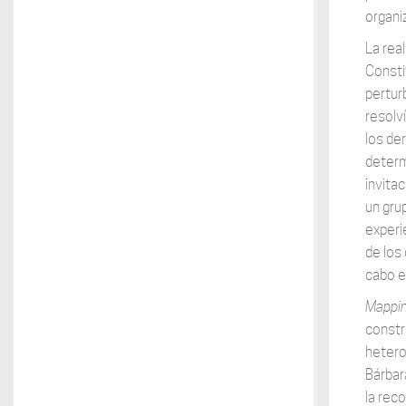
organi
La rea
Consti
perturb
resolví
los de
determ
invita
un gru
experi
de los
cabo e
Mappin
constr
hetero
Bárbar
la rec