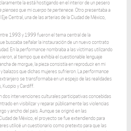
claramente la está hostigando en el interior de un pesero
e pienses que mi cuerpo te pertenece
. Otro presentaba a
Eje Central, una de las arterias de la Ciudad de México,
ntre 1993 y 1999 fueron el tema central de la
e buscaba señalar la instauración de un nuevo contrato
udad. En la
performance
nombraba a las víctimas utilizando
eron, al tiempo que exhibía el cuestionable lenguaje
lancha de morgue, la pieza consistía en reproducir en mi
 y balazos que dichas mujeres sufrieron. La
performance
xtranjero se transformaba en un espejo de las realidades
 Kuopio y Cardiff.
dos intervenciones culturales participativas concebidas
trado en visibilizar y reparar públicamente las violencias
rgo y ancho del país. Aunque se originó en las
iudad de México, el proyecto se fue extendiendo para
jeres utilicé un cuestionario como pretexto para que las