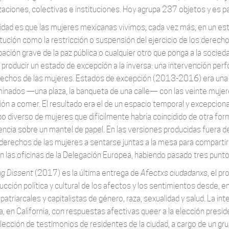
zaciones, colectivas e instituciones. Hoy agrupa 237 objetos y es pa
lidad es que las mujeres mexicanas vivimos, cada vez más, en un est
tución como la restricción o suspensión del ejercicio de los derechos
ación grave de la paz pública o cualquier otro que ponga a la socieda
 producir un estado de excepción a la inversa: una intervención perfo
rechos de las mujeres. Estados de excepción (2013-2016) era una 
inados —una plaza, la banqueta de una calle— con las veinte muj
ción a comer. El resultado era el de un espacio temporal y excepci
po diverso de mujeres que difícilmente habría coincidido de otra form
encia sobre un mantel de papel. En las versiones producidas fuera
 derechos de las mujeres a sentarse juntas a la mesa para compartir 
n las oficinas de la Delegación Europea, habiendo pasado tres punto
g Dissent
(2017) es la última entrega de
Afectxs ciudadanxs
, el p
ucción política y cultural de los afectos y los sentimientos desde, 
patriarcales y capitalistas de género, raza, sexualidad y salud. La i
a, en California, con respuestas afectivas
queer
a la elección presid
olección de testimonios de residentes de la ciudad, a cargo de un g