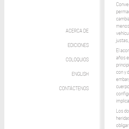
Conver
perman
cambia
menos 
ACERCA DE
vehícu
justas
EDICIONES
El aco
años e
COLOQUIOS
princi
con y 
ENGLISH
embarg
cuerpo
CONTÁCTENOS
config
implic
Los do
herida
obliga