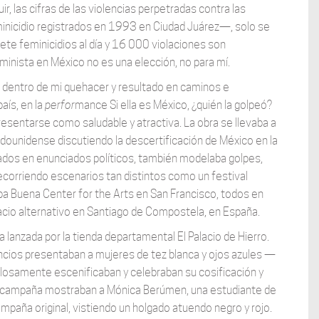
, las cifras de las violencias perpetradas contra las
nicidio registrados en 1993 en Ciudad Juárez—, solo se
iete feminicidios al día y 16 000 violaciones son
minista en México no es una elección, no para mí.
 dentro de mi quehacer y resultado en caminos e
aís, en la
perfor
mance Si ella es México, ¿quién la golpeó?
entarse como saludable y atractiva. La obra se llevaba a
ounidense discutiendo la descertificación de México en la
ados en enunciados políticos, también modelaba golpes,
corriendo escenarios tan distintos como un festival
erba Buena Center for the Arts en San Francisco, todos en
cio alternativo en Santiago de Compostela, en España.
a lanzada por la tienda departamental El Palacio de Hierro.
ncios presentaban a mujeres de tez blanca y ojos azules —
osamente escenificaban y celebraban su cosificación y
racampaña mostraban a Mónica Berúmen, una estudiante de
ampaña original, vistiendo un holgado atuendo negro y rojo.