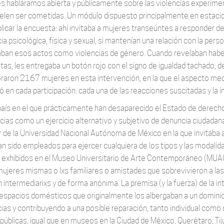
s habláramos abierta y públicamente sobre las violencias experimen
elen ser cometidas. Un módulo dispuesto principalmente en estaci
plicar la encuesta: ahí invitaba a mujeres transeúntes a responder
ia psicológica, física y sexual, si mantenían una relación con la pers
caban esos actos como violencias de género. Cuando revelaban habe
tas, les entregaba un botón rojo con el signo de igualdad tachado, de 
raron 2167 mujeres en esta intervención, en la que el aspecto medu
ó en cada participación: cada una de las reacciones suscitadas y la i
país en el que prácticamente han desaparecido el Estado de derecho y
cias como un ejercicio alternativo y subjetivo de denuncia ciudadana
or de la Universidad Nacional Autónoma de México en la que invitaba 
an sido empleados para ejercer cualquiera de los tipos y las modalid
 exhibidos en el Museo Universitario de Arte Contemporáneo (MUA
ujeres mismas o lxs familiares o amistades que sobrevivieron a las 
in intermediarixs y de forma anónima. La premisa (y la fuerza) de la 
 espacios domésticos que originalmente los albergaban a un dominio
cias y contribuyendo a una posible reparación, tanto individual como 
 públicas, igual que en museos en la Ciudad de México, Querétaro, Tij