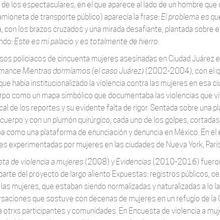
 de los espectaculares, en el que aparece al lado de un hombre que 
amioneta de transporte público) aparecía la frase:
El problema es qu
, con los brazos cruzados y una mirada desafiante, plantada sobre el 
ndo:
Este es mi palacio y es totalmente de hierro.
sos policiacos de cincuenta mujeres asesinadas en Ciudad Juárez e
mance Mientras dormíamos (el caso Juárez)
(2002-2004), con el qu
que había institucionalizado la violencia contra las mujeres en esa ci
rpo como un mapa simbólico que documentaba las violencias que vivi
cal de los reportes y su evidente falta de rigor. Sentada sobre una p
 cuerpo y con un plumón quirúrgico, cada uno de los golpes, cortadas
a como una plataforma de enunciación y denuncia en México. En el e
res experimentadas por mujeres en las ciudades de Nueva York, París,
ta de violencia a mujeres
(2008) y
Evidencias
(2010-2016) fueron 
arte del proyecto de largo aliento Expuestas: registros públicos, cen
 las mujeres, que estaban siendo normalizadas y naturalizadas a lo la
saciones que sostuve con decenas de mujeres en un refugio de la C
r a otrxs participantes y comunidades. En Encuesta de violencia a mu