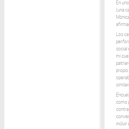
En uno
(una c
Mónica
afirma
Los ca
perfor
social 
mi cue
patriar
propio
operab
simila
Encues
como p
contra
conver
inclui