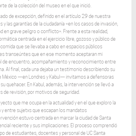
rte de la colección del museo en el que inició.
ado de excepción, definido en el artículo 29 de nuestra
 y las garantías de la ciudadanía «en los casos de invasión,
d en grave peligro o conflicto». Frente a esta realidad,
rmática centrada en el ejercicio libre, gozoso y público de
comida que se llevaba a cabo en espacios públicos
eres transeúntes que en ese momento aceptaran mi
onal de encuentro, acompañamiento y reconocimiento entre
a. Al final, cada una dejaba un testimonio describiendo su
 de México —en Londres y Kabul— invitamos a defensoras
su quehacer. En Kabul, además, la intervención se llevó a
s de revisión, por motivos de seguridad.
royecto que me ocupa en la actualidad y en el que exploro la
en y entre sujetxs que escapan los mandatos
ntervención estuvo centrada en marcar la ciudad de Santa
encial reciente y sus implicaciones. El proceso comprendió
rupo de estudiantes, docentes y personal de UC Santa