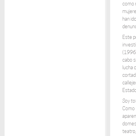
como m
mujere
han id
denunc
Este p
invest
(1996-
cabo s
lucha 
cortad
callej
Estado
Soy to
Como b
aparen
domest
teatro