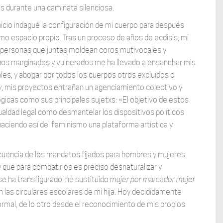
 durante una caminata silenciosa.
cio indagué la configuración de mi cuerpo para después
omo espacio propio. Tras un proceso de años de ecdisis, mi
s personas que juntas moldean coros mutivocales y
upos marginados y vulnerados me ha llevado a ensanchar mis
les, y abogar por todos los cuerpos otros excluidos o
 mis proyectos entrañan un agenciamiento colectivo y
lógicas como sus principales sujetxs: «El objetivo de estos
gualdad legal como desmantelar los dispositivos políticos
haciendo así del feminismo una plataforma artística y
ecuencia de los mandatos fijados para hombres y mujeres,
y que para combatirlos es preciso desnaturalizar y
e ha transfigurado: he sustituido
mujer por marcador mujer
en las circulares escolares de mi hija. Hoy decididamente
normal, de lo otro desde el reconocimiento de mis propios