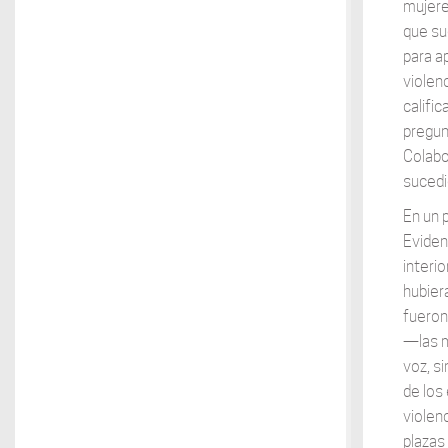
mujere
que su
para a
violenc
califi
pregun
Colabo
sucedi
En un 
Eviden
interi
hubier
fueron
—las m
voz, s
de los
violen
plazas