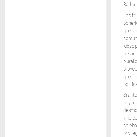
Bárbar
Los fe
ponerl
quehac
comune
ideas 
basuri
plural
proyec
que pr
políti
Si ant
hoy re
desmon
y no c
celebr
privil