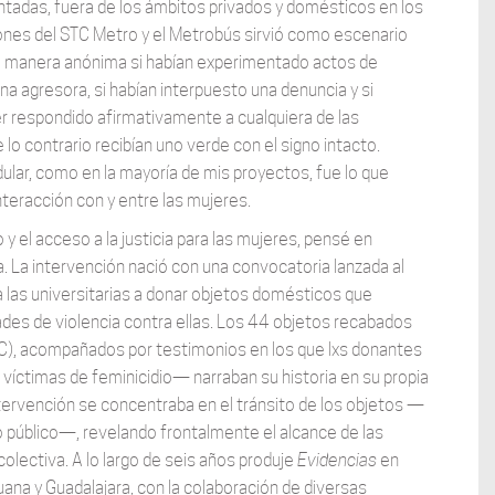
tadas, fuera de los ámbitos privados y domésticos en los
ones del STC Metro y el Metrobús sirvió como escenario
 de manera anónima si habían experimentado actos de
ona agresora, si habían interpuesto una denuncia y si
r respondido afirmativamente a cualquiera de las
lo contrario recibían uno verde con el signo intacto.
lar, como en la mayoría de mis proyectos, fue lo que
nteracción con y entre las mujeres.
 el acceso a la justicia para las mujeres, pensé en
. La intervención nació con una convocatoria lanzada al
a las universitarias a donar objetos domésticos que
ades de violencia contra ellas. Los 44 objetos recabados
C), acompañados por testimonios en los que lxs donantes
víctimas de feminicidio— narraban su historia en su propia
intervención se concentraba en el tránsito de los objetos —
 público—, revelando frontalmente el alcance de las
colectiva. A lo largo de seis años produje
Evidencias
en
uana y Guadalajara, con la colaboración de diversas