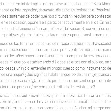
tirse en feminista implica enfrentarse al mundo, escribe Sara Ahme
ente de interrogación, desacato, disidencia y resistencia. Requiere
ntes sistemas de poder que nos circundan y regulan para contestarlos,
en esa ocasión, oponerse a participar activamente en ellos. En mi 
lo de radical enunciación, narración y visibilización. Sí, convertirs
, equitativas y horizontales—, claramente supone transformarse en 
modo de los feminismos dentro de mi cuerpo e identidad ha sucedido 
n un proceso continuo, determinado por eventos y momentos cardinal
pios de los años noventa, de trabajar en el campo de la
performance
desde mi cuerpo, estableciendo diálogos abiertos con el público, en 
o, desde un inicio, entender mi propio cuerpo como instrumento de
 de una mujer? ¿Qué significa habitar el cuerpo de una mujer blanca 
urado ese espacio? ¿Quiénes lo producen, en un sentido performati
aciones de pensarlo/me como un territorio de resistencia?
s accidentes automovilísticos que sufrí años atrás fueron un suces
s en mis piernas —que hoy se han convertido en cicatrices amada
ron a interrogar los marcos normativos que señalaban mi cuerpo como