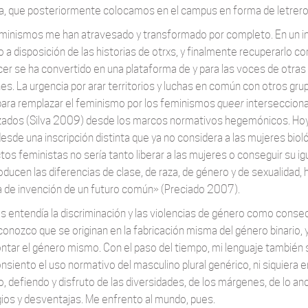
a, que posteriormente colocamos en el campus en forma de letreros
minismos me han atravesado y transformado por completo. En un ini
o a disposición de las historias de otrxs, y finalmente recuperarlo c
er se ha convertido en una plataforma de y para las voces de otra
s. La urgencia por arar territorios y luchas en común con otros gr
para remplazar el feminismo por los feminismos
queer
intersecciona
zados (Silva 2009) desde los marcos normativos hegemónicos. Hoy,
 desde una inscripción distinta que ya no considera a las mujeres bio
tos feministas no sería tanto liberar a las mujeres o conseguir su i
oducen las diferencias de clase, de raza, de género y de sexualidad, 
ca de invención de un futuro común» (Preciado 2007).
es entendía la discriminación y las violencias de género como cons
conozco que se originan en la fabricación misma del género binario, 
tar el género mismo. Con el paso del tiempo, mi lenguaje también s
onsiento el uso normativo del masculino plural genérico, ni siquiera 
o, defiendo y disfruto de las diversidades, de los márgenes, de lo a
egios y desventajas. Me enfrento al mundo, pues.