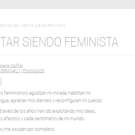
CONTENIDO
>
ESTAR SIENDO FEMINISTA
TAR SIENDO FEMINISTA
orena Wolffer
:
ERRATA#17 | FEMINISMOS
R
s feminismos agudizan mi mirada, habilitan mi
ngua, aprietan mis dientes y reconfiguran mi cuerpo.
través de los años han ido explotando mis ideas,
s afectos y cada centímetro de mi mundo.
y me ocupan por completo.