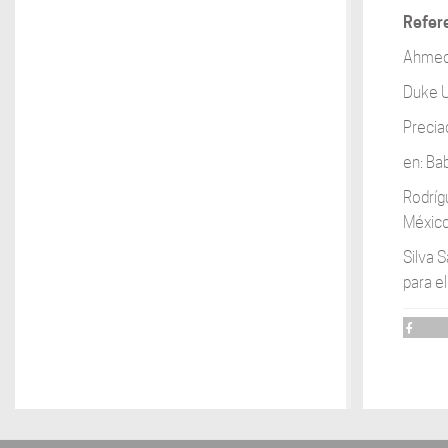
Refer
Ahmed,
Duke U
Precia
en: Bab
Rodrígu
México
Silva 
para el