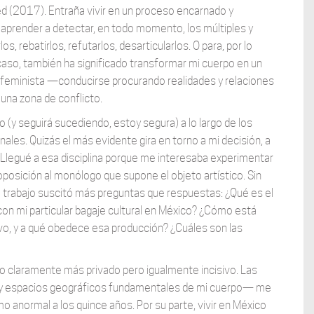
d (2017). Entraña vivir en un proceso encarnado y
 aprender a detectar, en todo momento, los múltiples y
 rebatirlos, refutarlos, desarticularlos. O para, por lo
caso, también ha significado transformar mi cuerpo en un
e en feminista —conducirse procurando realidades y relaciones
una zona de conflicto.
(y seguirá sucediendo, estoy segura) a lo largo de los
es. Quizás el más evidente gira en torno a mi decisión, a
. Llegué a esa disciplina porque me interesaba experimentar
oposición al monólogo que supone el objeto artístico. Sin
 trabajo suscitó más preguntas que respuestas: ¿Qué es el
con mi particular bagaje cultural en México? ¿Cómo está
vo, y a qué obedece esa producción? ¿Cuáles son las
o claramente más privado pero igualmente incisivo. Las
s y espacios geográficos fundamentales de mi cuerpo— me
 anormal a los quince años. Por su parte, vivir en México