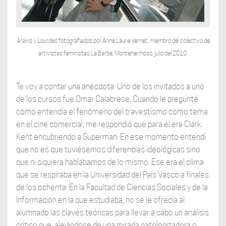
Arakis y Lourdes fotografiados por Anne Laure Vernet, miembro del colectivo de
artivistas feministas La Barbe, Montehermoso, julio del 2010.
Te voy a contar una anécdota. Uno de los invitados a uno
de los cursos fue Omar Calabrese. Cuando le pregunté
cómo entendía el fenómeno del travestismo como tema
en el cine comercial, me respondió que para él era Clark
Kent encubriendo a Superman. En ese momento entendí
que no es que tuviésemos diferencias ideológicas sino
que ni siquiera hablábamos de lo mismo. Ese era el clima
que se respiraba en la Universidad del País Vasco a finales
de los ochenta. En la Facultad de Ciencias Sociales y de la
Información en la que estudiaba, no se le ofrecía al
alumnado las claves teóricas para llevar a cabo un análisis
crítico que, alejándose de una mirada patologizadora o