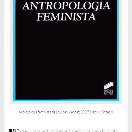
Antropología feminista de Lourdes Méndez, 2007, Madrid, Síntesis.
LM
Todavía recuerdo cómo nos reímos cuando le conté