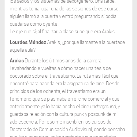
los sexos y los sistemas de sexo/género. Una tarde,
mientras tenía lugar una de las sesiones de ese curso,
alguien llamó a la puerta y entró preguntando si podía
quedarse como oyente.
Le dije que sí; al finalizar la clase supe que era Arakis.
Lourdes Méndez
Arakis, ¿por qué llamaste a la puertade
aquella aula?
Arakis
Durante los últimos años de la carrera
llevabadándole vueltas a cómo hacer una tesis de
doctorado sobre el travestismo. La ruta más fácil que
encontré para hacerla era la asignatura de cine. Desde
principios de los ochenta, el travestismo era un
fenómeno que se plasmaba en el cine comercial y que
anteriormente ya lo había hecho el cine
underground
, y
guardaba relación con la cultura punk y pospunk de mi
adolescencia. Por eso me inscribí en los cursos del
Doctorado de Comunicación Audiovisual, donde pensaba