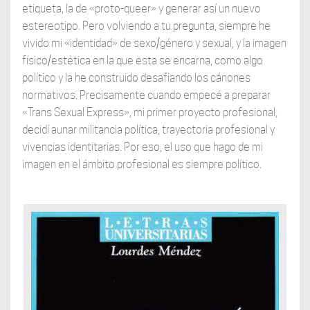
etiqueta, la de «proto-queer» y generar así un nuevo
estereotipo. Pero volviendo a tu pregunta, siempre he
vivido mi «identidad» de sexo/género y sexual, y la imagen
físico/estética en la que esta se encarna, como algo
político y la he construido desafiando los cánones
normativos. Precisamente cuando empecé a preparar
«Trans Sexual Express», mi primer proyecto profesional,
decidí aunar militancia política, trayectoria profesional y
vivencias identitarias. Por eso, el uso que hago de mi
imagen en el ámbito profesional es siempre político.