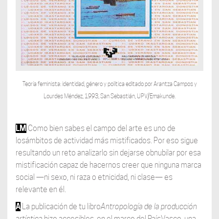
Teoría feminista: identidad, género y política editado por Arantza Campos y
Lourdes Méndez, 1993, San Sebastián, UPV/Emakunde.
LM
Como bien sabes el campo del arte es uno de
losámbitos de actividad más mistificados. Por eso sigue
resultando un reto analizarlo sin dejarse obnubilar por esa
mistificación capaz de hacernos creer que ninguna marca
social —ni sexo, ni raza o etnicidad, ni clase— es
relevante en él.
A
La publicación de tu libro
Antropología de la producción
artística
hizo accesibles, en el marco del PaísVasco, una