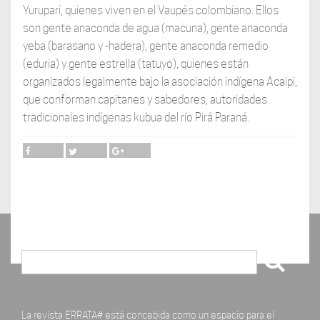
Yuruparí, quienes viven en el Vaupés colombiano. Ellos
son gente anaconda de agua (macuna), gente anaconda
yeba (barasano y -hadera), gente anaconda remedio
(eduria) y gente estrella (tatuyo), quienes están
organizados legalmente bajo la asociación indígena Acaipi,
que conforman capitanes y sabedores, autoridades
tradicionales indígenas kubua del río Pirá Paraná.
Buscar
La revista ERRATA# está concebida como un espacio para el