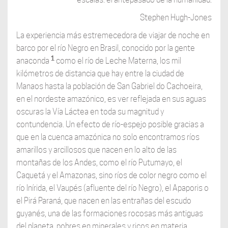
Stephen Hugh-Jones
La experiencia más estremecedora de viajar de noche en
barco por el río Negro en Brasil, conocido por la gente
1
anaconda
como el río de Leche Materna, los mil
kilómetros de distancia que hay entre la ciudad de
Manaos hasta la población de San Gabriel do Cachoeira,
en el nordeste amazónico, es ver reflejada en sus aguas
oscuras la Vía Láctea en toda su magnitud y
contundencia. Un efecto de río-espejo posible gracias a
que en la cuenca amazónica no solo encontramos ríos
amarillos y arcillosos que nacen en lo alto de las
montañas de los Andes, como el río Putumayo, el
Caquetá y el Amazonas, sino ríos de color negro como el
río Inírida, el Vaupés (afluente del río Negro), el Apaporis o
el Pirá Paraná, que nacen en las entrañas del escudo
guyanés, una de las formaciones rocosas más antiguas
del planeta, pobres en minerales y ricos en materia