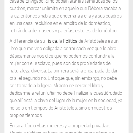
casa de Envigado. Si no podían atar las temáticas de los
cuadros, marcar un límite en aquello que Débora sacaba a
la luz, entonces había que encerrarla a ella y a sus cuadros
en una casa, recluirlos en el ámbito de lo domés
tico,
retirándola de museos y galerías, esto es, de lo público.
A diferencia de su
Física
, la
Política
de Aristóteles es un
libro que me veo obligada a cerrar cada vez que lo abro.
Básicamente nos dice que no podemos confundir a la
mujer con el esclavo, pues son dos propiedades de
naturaleza diversa. La primera
será la encargada de dar
cría, el segundo no. Enfoque que, sin embargo, no debe
ser tomado a la ligera. Mi acto de cerrar el libro y
dedicarme a refunfuñar no debe fina
lizar la cuestión, dado
que allí está la clave del lugar de la mujer en la sociedad, ya
no
solo en tiempos de Aristóteles, sino en nuestros
propios tiempos.
En su artículo «Las mujeres y la propiedad privada»,