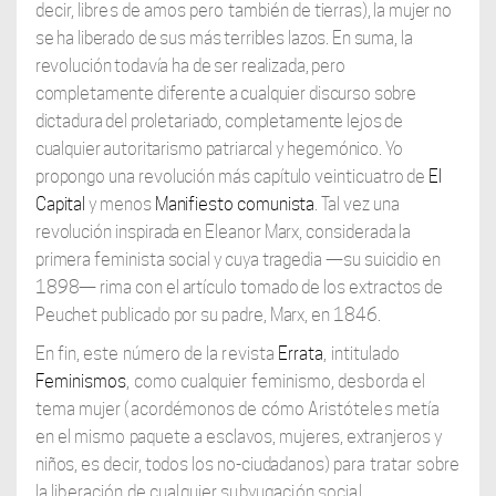
decir, libres de amos pero también
de tierras), la mujer no
se ha liberado de sus más terribles lazos. En suma, la
revolución todavía ha de ser realizada, pero
completamente diferente a cualquier discurso sobre
dictadura del proletariado, completamente lejos de
cualquier autoritarismo patriarcal
y hegemónico. Yo
propongo una revolución más capítulo veinticuatro de
El
Capital
y menos
Manifiesto comunista
. Tal vez una
revolución inspirada en Eleanor Marx, considerada la
primera feminista social y cuya tragedia —su suicidio en
1898— rima con el artículo tomado de los extractos de
Peuchet publicado por su padre, Marx, en 1846.
En fin, este número de la revista
Errata
, intitulado
Feminismos
, como cualquier feminismo, desborda el
tema mujer (acordémonos de cómo Aristóteles metía
en el mismo
paquete a esclavos, mujeres, extranjeros y
niños, es decir, todos los no-ciudadanos)
para tratar sobre
la liberación de cualquier subyugación social.