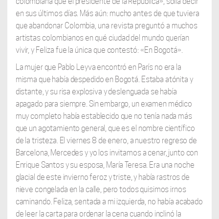
colombiana que el presidente de la República», solía decir
en sus últimos días. Más aún: mucho antes de que tuviera
que abandonar Colombia, una revista preguntó a muchos
artistas colombianos en qué ciudad del mundo querían
vivir, y Feliza fue la única que contestó: «En Bogotá».
La mujer que Pablo Leyva encontró en París no era la
misma que había despedido en Bogotá. Estaba atónita y
distante, y su risa explosiva y deslenguada se había
apagado para siempre. Sin embargo, un examen médico
muy completo había establecido que no tenía nada más
que un agotamiento general, que es el nombre científico
de la tristeza. El viernes 8 de enero, a nuestro regreso de
Barcelona, Mercedes y yo los invitamos a cenar, junto con
Enrique Santos y su esposa, María Teresa. Era una noche
glacial de este invierno feroz y triste, y había rastros de
nieve congelada en la calle, pero todos quisimos irnos
caminando. Feliza, sentada a mi izquierda, no había acabado
de leer la carta para ordenar la cena cuando inclinó la