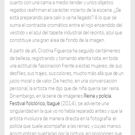
cuarto con una cama a medio tender y unos objetos
regados reafirman el carácter incierto de la escena. ¿Se
está preparando para salir o ya ha llegado? A lo que se
suma el contraste cromático entre el rojo encendido del
vestido y el azul del tapete industrial del recinto, azul que
constituye una gran área de fondo de la imagen.
A partir de allí, Cristina Figueroa ha seguido certámenes
de belleza, registrando y
tomando atenta nota, en toda
una actitud de fascinación frente a estas mujeres, de sus
desfiles, sus trajes, sus colores, mucho más allá que de un
juicio moral o de valor.
De hecho, en una conversación
personal, la artista me dijo que de niña quería ser
reina.
Sin embargo, en la serie de imágenes
Reina y policía.
Festival folclórico, Ibagué
(2014), se advierte una
singularidad en la que yo no había reparado antes y que la
artista involucra de manera directa en la fotografía: el
policía que suele acompañar a las reinas, y cuyas manos
acostumbran sujetarlas por la cintura, en posiciones que