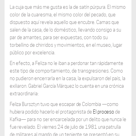
La cuja que más me gusta es la de satín púrpura. El mismo
color de la cuaresma, el mismo color del pecado, que
dispuesto aquí revela aquello que encubre. Camas que
salen de la casa, de lo doméstico, llevando consigo a su
par de amantes, para ser expuestas, con todo su
torbellino de chirridos y movimientos, en el museo, lugar
público por excelencia.
En efecto, a Feliza no le iban a perdonar tan rápidamente
este tipo de comportamiento, de transgresiones. Como
no pudieron encerrarla en la casa, la expulsaron del país, la
exiliaron. Gabriel García Márquez lo cuenta en una crónica
extraordinaria:
Feliza Bursztyn tuvo que escapar de Colombia —como
hubiera podido hacerlo el protagonista de
El proceso
de
Kafka— para no ser encarcelada por un delito que nunca le
fue revelado. El viernes 24 de julio de 1981 una patrulla
de militares al mando de un teniente se presentó en su