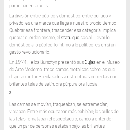
participar en la polis.
La división entre público y doméstico, entre político y
privado, es una marca que llega a nuestro propio tiempo.
Quebrar esa frontera, trascender esa categoría, implica
quebrar el orden mismo, el
statu quo
social. Llevar lo
doméstico a lo público, lo íntimo a lo político, es en sí un
gesto revolucionario.
En 1974, Feliza Bursztyn presentó sus
Cujas
en el Museo
de Arte Moderno: trece camas metálicas sobre las que
dispuso motores enlazados a estructuras cubiertas con
brillantes telas de satín, ora púrpura ora fucsia.
3
Las camas se movían, traqueaban, se estremecían,
vibraban. Entre más ocultaban más exhibían; los brillos de
las telas remataban el espectáculo, dando a entender
que un par de personas estaban bajo las brillantes