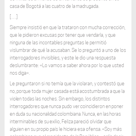
casa de Bogotá a las cuatro de la madrugada.
[…]
Siempre insistió en que la trataron con mucha corrección,
que le pidieron excusas por tener que vendarla, y que
ninguna de las incontables preguntas le permitió
vislumbrar de qué la acusaban. Se lo preguntó a uno de los
interrogadores invisibles, y este le dio una respuesta
deslumbrante: «Lo vamos a saber ahora por lo que usted
nos diga».
Le preguntaron si no temía que la violaran, y contestó que
no, porque toda mujer casada está acostumbrada a que la
violen todas las noches. Sin embargo, los distintos
interrogadores que nunca pudo ver coincidieron en poner
en duda su nacionalidad colombiana. Nunca, en las horas
interminables de su exilio, Feliza pareció olvidar que
alguien en su propio país le hiciera esa ofensa. «Soy más