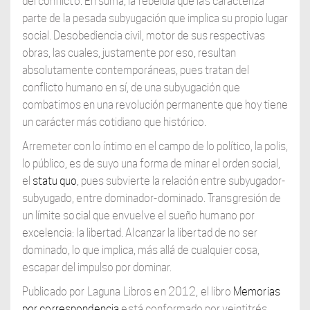
del conflicto. En suma, la rebeldía que las caracteriza
parte de la pesada subyugación que implica su propio lugar
social. Desobediencia civil, motor de sus respectivas
obras, las cuales, justamente por eso, resultan
absolutamente contemporáneas, pues tratan del
conflicto humano en sí, de una subyugación que
combatimos en una revolución permanente que hoy tiene
un carácter más cotidiano que histórico.
Arremeter con lo íntimo en el campo de lo político, la polis,
lo público, es de suyo una forma de minar el orden social,
el
statu quo
, pues subvierte la relación entre subyu
gador-
subyugado, entre dominador-dominado. Transgresión de
un límite social que envuelve el sueño humano por
excelencia: la libertad. Alcanzar la libertad de no ser
dominado, lo que implica, más allá de cualquier cosa,
escapar del impulso por dominar.
Publicado por Laguna Libros en 2012, el libro
Memorias
por correspondencia
está
conformado por veintitrés