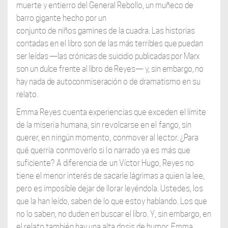
muerte y entierro del General Rebollo, un muñeco de
barro gigante hecho por un
conjunto de niños gamines de la cuadra. Las historias
contadas en el libro son de las
más terribles que puedan
ser leídas —las crónicas de suicidio publicadas por Marx
son un dulce frente al libro de Reyes— y, sin embargo, no
hay nada de autoconmiseración
o de dramatismo en su
relato.
Emma Reyes cuenta experiencias que exceden el límite
de la miseria humana, sin revolcarse en el fango, sin
querer, en ningún momento, conmover al lector. ¿Para
qué querría conmoverlo si lo narrado ya es más que
suficiente? A diferencia de un
Víctor Hugo, Reyes no
tiene el menor interés de sacarle lágrimas a quien la lee,
pero es imposible dejar de llorar leyéndola. Ustedes, los
que la han leído, saben de lo que estoy hablando. Los que
no lo saben, no duden en buscar el libro. Y, sin embargo, en
el relato también hay una alta dosis de humor. Emma