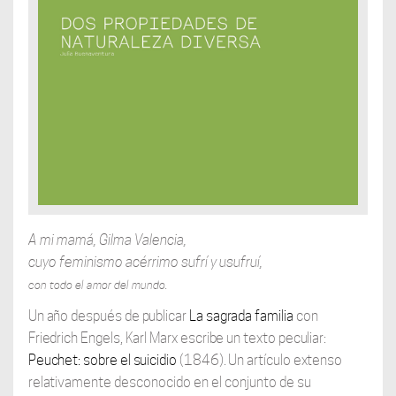
A mi mamá, Gilma Valencia,
cuyo feminismo acérrimo sufrí y
usufruí
,
con todo el amor del mundo.
Un año después de publicar
La sagrada familia
con
Friedrich Engels, Karl Marx escribe un texto peculiar:
Peuchet: sobre el suicidio
(1846). Un artículo extenso
relativamente
desconocido en el conjunto de su