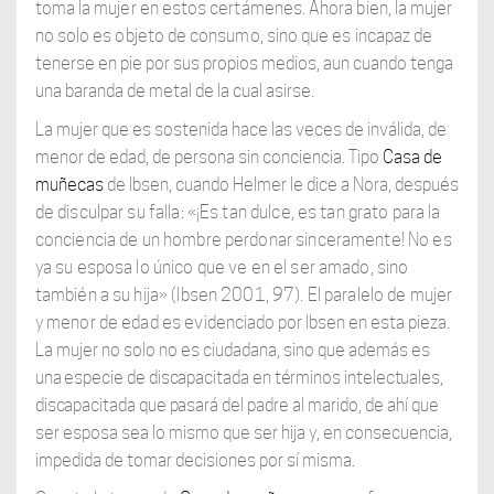
toma la mujer en estos certámenes. Ahora bien, la mujer
no solo es objeto de consumo, sino que es incapaz
de
tenerse en pie por sus propios medios, aun cuando tenga
una baranda de metal de la cual asirse.
La mujer que es sostenida hace las veces de inválida, de
menor de edad, de persona sin conciencia. Tipo
Casa de
muñecas
de Ibsen, cuando Helmer le dice a Nora, después
de disculpar su falla: «¡Es tan dulce, es tan grato para la
conciencia de un hombre perdonar sinceramente! No es
ya su esposa lo único que ve en el ser amado, sino
también a su hija» (Ibsen 2001, 97). El paralelo de mujer
y menor de edad es eviden
ciado por Ibsen en esta pieza.
La mujer no solo no es ciudadana, sino que además es
una especie de discapacitada en términos intelectuales,
discapacitada que pasará del
padre al marido, de ahí que
ser esposa sea lo mismo que ser hija y, en consecuencia,
impedida de tomar decisiones por sí misma.