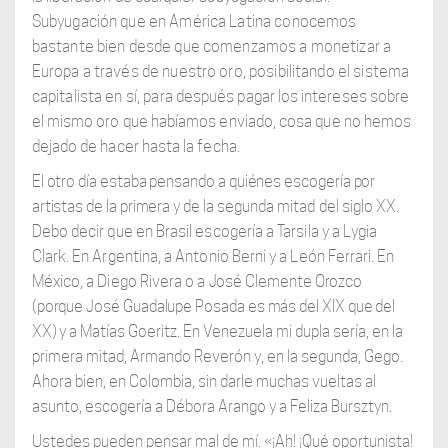
Subyugación que en América Latina conocemos
bastante bien desde que comenzamos a monetizar a
Europa a través de nuestro oro, posibilitando el sistema
capitalista en sí, para
después pagar los intereses sobre
el mismo oro que habíamos enviado, cosa que no hemos
dejado de hacer hasta la fecha.
El otro día estaba pensando a quiénes escogería por
artistas de la primera y de la
segunda mitad del siglo XX.
Debo decir que en Brasil escogería a Tarsila y a Lygia
Clark. En Argentina, a Antonio Berni y a León Ferrari. En
México, a Diego Rivera o a
José Clemente Orozco
(porque José Guadalupe Posada es más del XIX que del
XX) y
a Matías Goeritz. En Venezuela mi dupla sería, en la
primera mitad, Armando Reverón y, en la segunda, Gego.
Ahora bien, en Colombia, sin darle muchas vueltas al
asunto, escogería a Débora Arango y a Feliza Bursztyn.
Ustedes pueden pensar mal de mí. «¡Ah! ¡Qué oportunista!