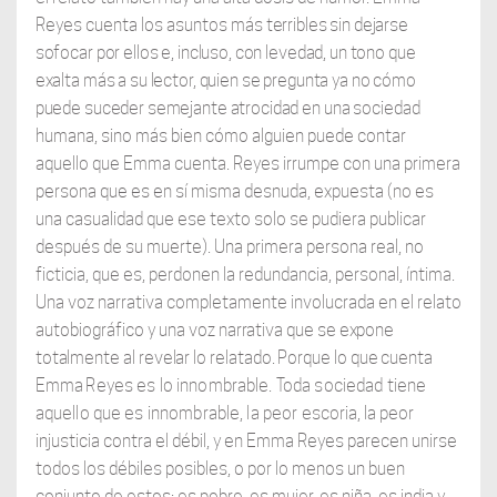
Reyes cuenta los asuntos más
terribles sin dejarse
sofocar por ellos e, incluso, con levedad, un tono que
exalta más a su lector, quien se pregunta ya no cómo
puede suceder semejante atrocidad en una
sociedad
humana, sino más bien cómo alguien puede contar
aquello que Emma cuenta. Reyes irrumpe con una primera
persona que es en sí misma desnuda, expuesta (no es
una casualidad que ese texto solo se pudiera publicar
después de su muerte). Una primera persona real, no
ficticia, que es, perdonen la redundancia, personal, íntima.
Una voz narrativa completamente involucrada en el relato
autobiográfico y una voz
narrativa que se expone
totalmente al revelar lo relatado. Porque lo que cuenta
Emma
Reyes es lo innombrable. Toda sociedad tiene
aquello que es innombrable, la peor
escoria, la peor
injusticia contra el débil, y en Emma Reyes parecen unirse
todos los débiles posibles, o por lo menos un buen
conjunto de estos: es pobre, es mujer, es niña, es india y