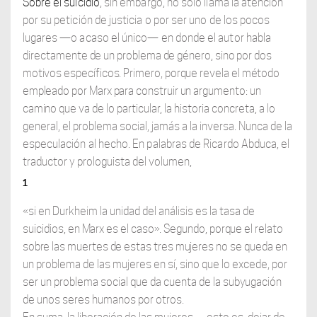
Sobre
el suicidio
, sin embargo, no solo llama la atención
por su petición de justicia o por ser uno de los pocos
lugares —o acaso el único— en donde el autor habla
direc
tamente de un problema de género, sino por dos
motivos específicos. Primero, porque revela el método
empleado por Marx para construir un argumento: un
camino que va de
lo particular, la historia concreta, a lo
general, el problema social, jamás a la inversa.
Nunca de la
especulación al hecho. En palabras de Ricardo Abduca, el
traductor y
prologuista del volumen,
1
«si en Durkheim la unidad del análisis es la tasa de
suicidios,
en Marx es el caso». Segundo, porque el relato
sobre las muertes de estas tres muje
res no se queda en
un problema de las mujeres en sí, sino que lo excede, por
ser un problema social que da cuenta de la subyugación
de unos seres humanos por otros.