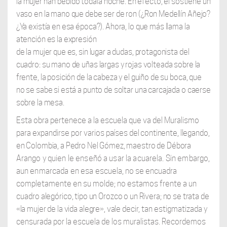
la mujer han bebido toda
la noche. En efecto, él sostiene un
vaso en la mano que debe ser de ron (¿Ron Medellín Añejo?
¿Ya existía en esa época?). Ahora, lo que más llama la
atención es la expresión
de la mujer que es, sin lugar a dudas, protagonista del
cuadro: su mano de uñas largas y rojas volteada sobre la
frente, la posición de la cabeza y el guiño de su boca, que
no se sabe si está a punto de soltar una carcajada o caerse
sobre la mesa.
Esta obra pertenece a la escuela que va del Muralismo
para expandirse por varios
países del continente, llegando,
en Colombia, a Pedro Nel Gómez, maestro de Débora
Arango y quien le enseñó a usar la acuarela. Sin embargo,
aun enmarcada en esa
escuela, no se encuadra
completamente en su molde; no estamos frente a un
cuadro
alegórico, tipo un Orozco o un Rivera; no se trata de
«la mujer de la vida alegre», vale
decir, tan estigmatizada y
censurada por la escuela de los muralistas. Recordemos