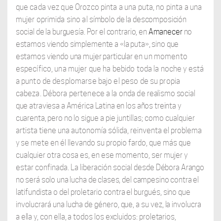
que cada vez que Orozco pinta a una puta, no pinta a una
mujer oprimida sino al
símbolo de la descomposición
social de la burguesía. Por el contrario, en
Amanecer
no
estamos viendo simplemente a «la puta», sino que
estamos viendo una mujer particular
en un momento
específico, una mujer que ha bebido toda la noche y está
a punto de desplomarse bajo el peso de su propia
cabeza. Débora pertenece a la onda de
realismo social
que atraviesa a América Latina en los años treinta y
cuarenta, pero no
lo sigue a pie juntillas; como cualquier
artista tiene una autonomía sólida, reinventa el problema
y se mete en él llevando su propio fardo, que más que
cualquier otra cosa es, en ese momento, ser mujer y
estar confinada. La liberación social desde
Débora Arango
no será solo una lucha de clases, del campesino contra el
latifundista
o del proletario contra el burgués, sino que
involucrará una lucha de género, que, a su vez, la involucra
a ella y, con ella, a todos los excluidos: proletarios,