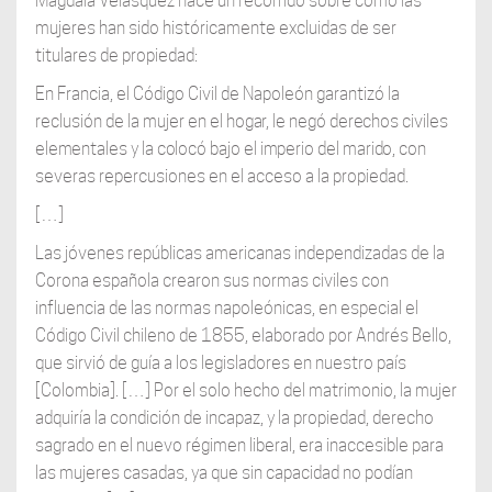
Magdala Velásquez hace un recorrido sobre cómo las
mujeres han sido históricamente excluidas de ser
titulares de propiedad:
En Francia, el Código Civil de Napoleón garantizó la
reclusión de la mujer en el
hogar, le negó derechos civiles
elementales y la colocó bajo el imperio del marido,
con
severas repercusiones en el acceso a la propiedad.
[…]
Las jóvenes repúblicas americanas independizadas de la
Corona española crearon sus normas civiles con
influencia de las normas napoleónicas, en especial el
Código Civil chileno de 1855, elaborado por Andrés Bello,
que sirvió de guía a los legisladores en nuestro país
[Colombia]. […] Por el solo hecho del matrimonio, la mujer
adquiría la condición de incapaz, y la propiedad, derecho
sagrado en el nuevo régimen liberal, era inaccesible para
las mujeres casadas, ya que sin capacidad no podían