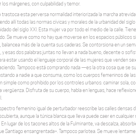
r los márgenes, con culpabilidad y temor.
trastoca esta perversa normalidad interiorizada la marcha atrevid
iendo allí todas las normas cívicas y morales de la urbanidad del siglo
dado del siglo XXI. Esta mujer va por todo el medio de la calle. Tien
do. Se mueve como no hay que moverse en los espacios públicos si n
, balancea más de la cuenta sus caderas. Se contorsiona en un semáf
a, y esas dos palabras juntas no llevan a nada bueno, decente o sofis
era estar usando el lenguaje corporal de las mujeres que venden sexo
aciendo. Tampoco está comprando nada —es la otra cosa que se su
instando a nadie a que consuma, como los cuerpos femeninos de las v
an simple como prohibido por los controles urbanos: caminar sola, co
a vergüenza. Disfruta de su cuerpo, habla en lenguas, hace reflexione
l.
spectro femenino igual de perturbador reescribe las calles densas de 
scubierta, aunque la túnica blanca que lleva puede caer en cualquie
 En lugar de los tacones altos de la Fulminante, va descalza, absorbie
ue Santiago ensangrentada». Tampoco parlotea. Se mueve lentamente,