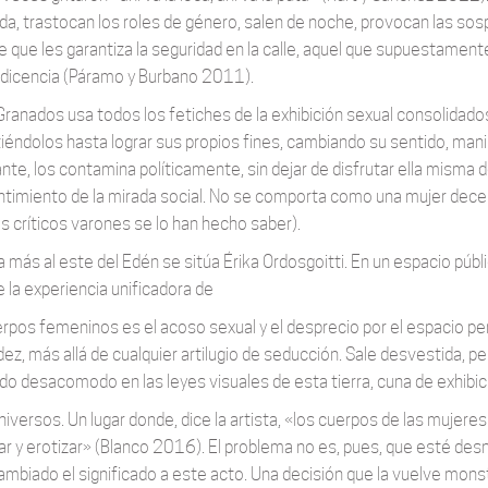
ida, trastocan los roles de género, salen de noche, provocan las s
 que les garantiza la seguridad en la calle, aquel que supuestament
dicencia (Páramo y Burbano 2011).
Granados usa todos los fetiches de la exhibición sexual consolidados
tiéndolos hasta lograr sus propios fines, cambiando su sentido, mani
ante, los contamina políticamente, sin dejar de disfrutar ella misma
timiento de la mirada social. No se comporta como una mujer decen
 críticos varones se lo han hecho saber).
a más al este del Edén se sitúa Érika Ordosgoitti. En un espacio públ
 la experiencia unificadora de
erpos femeninos es el acoso sexual y el desprecio por el espacio pe
ez, más allá de cualquier artilugio de seducción. Sale desvestida, per
do desacomodo en las leyes visuales de esta tierra, cuna de exhibi
niversos. Un lugar donde, dice la artista, «los cuerpos de las muje
sar y erotizar» (Blanco 2016). El problema no es, pues, que esté des
ambiado el significado a este acto. Una decisión que la vuelve mons