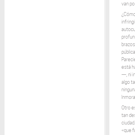
van po
¿Cómo 
infring
autocui
profun
brazos
públic
Pareci
está h
—, ni 
algo t
ningun
Inmora
Otro e
tan de
ciudad.
«que f