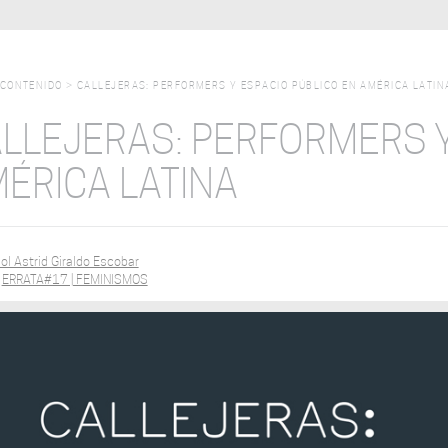
CONTENIDO
>
CALLEJERAS: PERFORMERS Y ESPACIO PÚBLICO EN AMÉRICA LATIN
LLEJERAS: PERFORMERS Y
ÉRICA LATINA
ol Astrid Giraldo Escobar
:
ERRATA#17 | FEMINISMOS