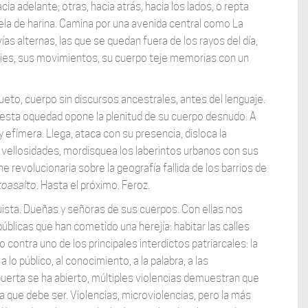
a adelante; otras, hacia atrás, hacia los lados, o repta
tela de harina. Camina por una avenida central como La
ías alternas, las que se quedan fuera de los rayos del día,
sus pies, sus movimientos, su cuerpo teje memorias con un
eto, cuerpo sin discursos ancestrales, antes del lenguaje.
 A esta oquedad opone la plenitud de su cuerpo desnudo. A
a y efímera. Llega, ataca con su presencia, disloca la
vellosidades, mordisquea los laberintos urbanos con sus
evolucionaria sobre la geografía fallida de los barrios de
toasalto
. Hasta el próximo. Feroz.
ista. Dueñas y señoras de sus cuerpos. Con ellas nos
blicas que han cometido una herejía: habitar las calles
contra uno de los principales interdictos patriarcales: la
 lo público, al conocimiento, a la palabra, a las
a puerta se ha abierto, múltiples violencias demuestran que
que debe ser. Violencias, microviolencias, pero la más