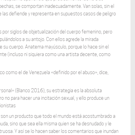
ospechas, se comportan inadecuadamente. Van solas, sin el
e las defiende y representa en supuestos casos de peligro
 por siglos de objetualización del cuerpo femenino, pero
pulándolos a su antojo. Con ellos agrede la mirada
 de su cuerpo. Anatema mayúsculo, porque lo hace sin el
te (incluso ni siquiera como una artista decente, como
ico como el de Venezuela «definido por el abuso», dice,
rsonal» (Blanco 2016), su estrategia es la absoluta
o no para hacer una incitación sexual, y ello produce un
cionistas
res son un producto que todo el mundo está acostumbrado a
nuda, sino que sea ella misma quien se ha desnudado y le
truosa. Y así se lo hacen saber los comentarios que inundan