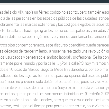
les del siglo XIX, había un férreo código no escrito, pero también es
cia de las personas en los espacios públicos de las ciudades latinoa
r claramente las marcas exteriores y los códigos exigidos de acuerdo 
 En la calle las hacían peligrar los hombres, sus palabras y miradas. 
ular, ni detenerse por ningún motivo y menos aún llamar la atención
tros ojos contemporáneos, este discurso coercitivo puede parecer
as décadas del tercer milenio, la mujer ha realizado una revolución 
os usurpados y penetrado el ámbito laboral y profesional. Se ha conv
vamente por el mundo y por la calle… ¿Por la calle? Si hoy miramos h
ados en Ciudad de México, Bogotá, Medellín y Barcelona, por solo me
ficultades de los sujetos femeninos para apropiarse del espacio públ
ación que no proviene solo del ámbito académico, pues se vive y pa
ente de violencias de alto impacto (cuyo extremo es la violación y
amientos que no por sutiles son menos intimidantes (Cerdeño 2009)
as en sus ámbitos profesionales, pero que en la calle deben estar m
overse, restringen el tiempo para permanecer en ella, no la viven en