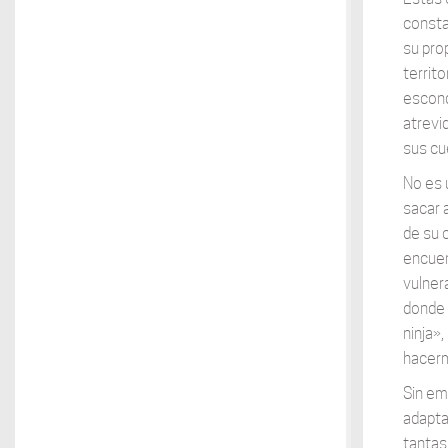
consta
su prop
territ
escond
atrevi
sus cu
No es 
sacar 
de su 
encuen
vulner
donde 
ninja»
hacerm
Sin em
adapta
tantas