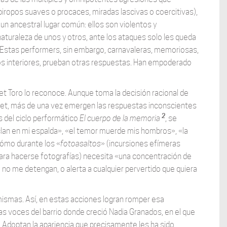
ropos suaves o procaces, miradas lascivas o coercitivas),
 un ancestral lugar común: ellos son violentos y
naturaleza de unos y otros, ante los ataques solo les queda
r. Estas performers, sin embargo, carnavaleras, memoriosas,
los interiores, prueban otras respuestas. Han empoderado
et Toro lo reconoce. Aunque toma la decisión racional de
ochet, más de una vez emergen las respuestas inconscientes
2
s del ciclo performático
El cuerpo de la memoria
, se
lan en mi espalda», «el temor muerde mis hombros», «la
 cómo durante los «
fotoasaltos
» (incursiones efímeras
ara hacerse fotografías) necesita «una concentración de
 no me detengan, o alerta a cualquier pervertido que quiera
 mismas. Así, en estas acciones logran romper esa
las voces del barrio donde creció Nadia Granados, en el que
). Adoptan la apariencia que precisamente les ha sido