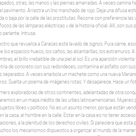
apados, otras, las manos y las piernas amarradas. A veces camina haci
el pavimento. Arrastra un lino manchado de rojo. Deja una difusa es
 o baja por la calle de las prostitutas. Recorre con preferencia las v
focos de las lámparas eléctricas y de la historia oficial. Allí, con 
o parlante. Intrusa.
ectro que revuelca a Caracas está lavado de signos. Pura carne, escu
re los espacios-hueco, los caños, las alcantarillas, los extramuros.
bras, el brillo irrebatible de una piel al sol. Es una aparición violent
ría de concreto con sus redondeces, contamina el asfalto con sus 
s separados. A veces enarbola un machete como una nueva Marianne r
rros. Suelta un poema de imágenes rotas. Y desaparece. Hace un
fo
mers exploradoras de otros continentes, adelantadas de otra conqu
aremos en un mapa inédito de las urbes latinoamericanas. Mujeres pú
ujetos libres y políticos. No es un asunto menor, porque están yendo 
n la casa, el hombre en la calle. Estar en la casa es no tener acceso a
raciones, a la plenitud de los derechos civiles. Si pareciera que est
chos los mecanismos dispuestos a organizar el mundo de la manera 