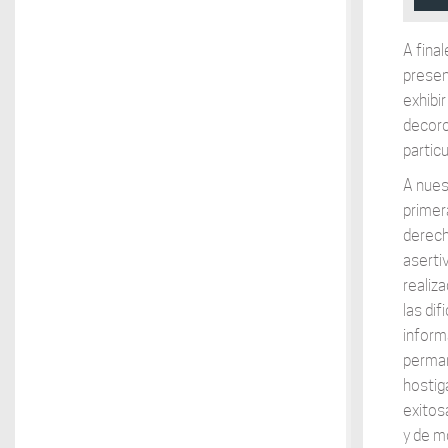
A fina
presen
exhibi
decoro.
partic
A nues
primer
derech
aserti
realiz
las di
inform
perman
hostig
exitos
y de m