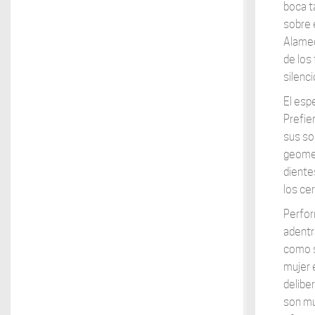
boca t
sobre 
Alameda
de los 
silenci
El esp
Prefie
sus som
geomet
diente
los ce
Perfor
adentr
como s
mujer e
delibe
son mu