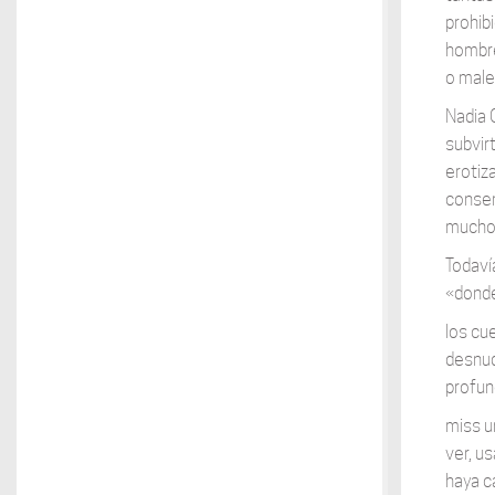
prohib
hombre
o male
Nadia 
subvir
erotiz
consen
muchos
Todaví
«donde
los cu
desnud
profun
miss u
ver, u
haya c