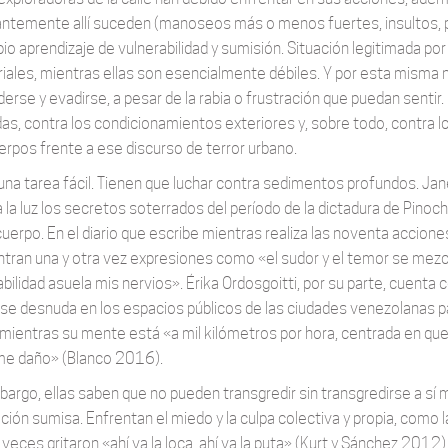
ntemente allí suceden (manoseos más o menos fuertes, insultos, pi
io aprendizaje de vulnerabilidad y sumisión. Situación legitimada por
oriales, mientras ellas son esencialmente débiles. Y por esta misma 
erse y evadirse, a pesar de la rabia o frustración que puedan senti
das, contra los condicionamientos exteriores y, sobre todo, contra 
erpos frente a ese discurso de terror urbano.
una tarea fácil. Tienen que luchar contra sedimentos profundos. Jan
a la luz los secretos soterrados del período de la dictadura de Pin
cuerpo. En el diario que escribe mientras realiza las noventa accione
tran una y otra vez expresiones como «el sudor y el temor se mezc
abilidad asuela mis nervios». Érika Ordosgoitti, por su parte, cuenta
se desnuda en los espacios públicos de las ciudades venezolanas p
, mientras su mente está «a mil kilómetros por hora, centrada en que
e daño» (Blanco 2016).
bargo, ellas saben que no pueden transgredir sin transgredirse a sí
ción sumisa. Enfrentan el miedo y la culpa colectiva y propia, como 
 veces gritaron «ahí va la loca, ahí va la puta» (Kurt y Sánchez 2012