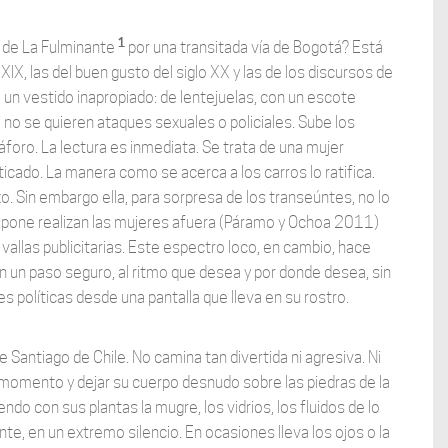
1
a de La Fulminante
por una transitada vía de Bogotá? Está
 XIX, las del buen gusto del siglo XX y las de los discursos de
e un vestido inapropiado: de lentejuelas, con un escote
o se quieren ataques sexuales o policiales. Sube los
oro. La lectura es inmediata. Se trata de una mujer
ticado. La manera como se acerca a los carros lo ratifica.
. Sin embargo ella, para sorpresa de los transeúntes, no lo
pone realizan las mujeres afuera (Páramo y Ochoa 2011)
allas publicitarias. Este espectro loco, en cambio, hace
n un paso seguro, al ritmo que desea y por donde desea, sin
s políticas desde una pantalla que lleva en su rostro.
Santiago de Chile. No camina tan divertida ni agresiva. Ni
r momento y dejar su cuerpo desnudo sobre las piedras de la
ndo con sus plantas la mugre, los vidrios, los fluidos de lo
 en un extremo silencio. En ocasiones lleva los ojos o la