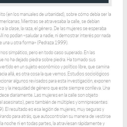
crito (en los manuales de urbanidad), sobre cómo debía ser la
mericanas. Mientras se atravesaba la calle, se debían
a la clase, la raza, el género. De las mujeres se esperaba
Allí no podían «saludar a nadie, ni demostrar interés por nada
 de una u otra forma» (Pedraza 1999).
nos simpático, pero en todo caso superado. En las
que no ha dejado piedra sobre piedra. Ha tomado sus
ertido en un sujeto económico y político libre, que camina
acia allá, es otra cosa la que vemos. Estudios sociológicos
ncionar algunos revisados para esta investigación, exponen
ico y la inequidad de género que este siempre conlleva. Una
dece diariamente. Las mujeres en la calle son objeto
 el asesinato), pero también de múltiples y omnipresentes
. El resultado es esa legión de mujeres, muy seguras y
irando para atrás, que autocontrolan su manera de vestirse
 la noche ni en todas partes, la atraviesan rápidamente y