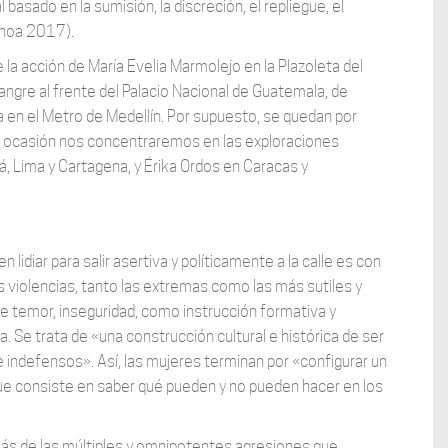
basado en la sumisión, la discreción, el repliegue, el
choa 2017).
 la acción de María Evelia Marmolejo en la Plazoleta del
angre al frente del Palacio Nacional de Guatemala, de
a en el Metro de Medellín. Por supuesto, se quedan por
ta ocasión nos concentraremos en las exploraciones
, Lima y Cartagena, y Érika Ordos en Caracas y
lidiar para salir asertiva y políticamente a la calle es con
 violencias, tanto las extremas como las más sutiles y
de temor, inseguridad, como instrucción formativa y
. Se trata de «una construcción cultural e histórica de ser
indefensos». Así, las mujeres terminan por «configurar un
o que consiste en saber qué pueden y no pueden hacer en los
más de las múltiples y omnipotentes agresiones que