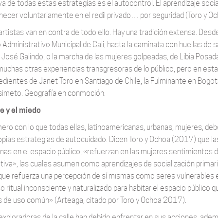
a de todas estas estrategias es el autocontrol. El aprendizaje social 
ecer voluntariamente en el redil privado… por seguridad (Toro y O
artistas van en contra de todo ello. Hay una tradición extensa. Desde
 Administrativo Municipal de Cali, hasta la caminata con huellas de s
 José Galindo, o la marcha de las mujeres golpeadas, de Libia Posad
muchas otras experiencias transgresoras de lo público, pero en es
dientes de Janet Toro en Santiago de Chile, la Fulminante en Bogotá
simeto. Geografía en conmoción.
le y el miedo
ero con lo que todas ellas, latinoamericanas, urbanas, mujeres, deben 
opias estrategias de autocuidado. Dicen Toro y Ochoa (2017) que las
anas en el espacio público, «refuerzan en las mujeres sentimientos 
tiva», las cuales asumen como aprendizajes de socialización primaria
que refuerza una percepción de sí mismas como seres vulnerables e 
so ritual inconsciente y naturalizado para habitar el espacio públic
s de uso común» (Arteaga, citado por Toro y Ochoa 2017).
exploradoras de la calle han debido enfrentar en sus acciones, ade