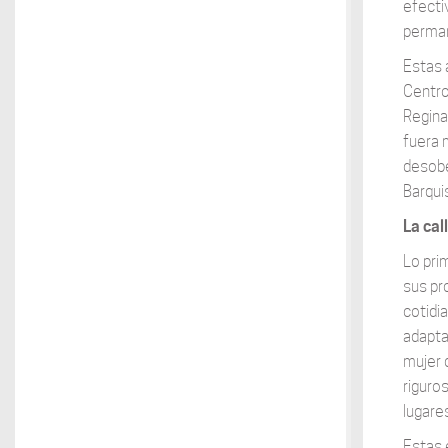
efectiv
perman
Estas 
Centro
Regina
fuera 
desobe
Barqui
La cal
Lo prim
sus pr
cotidi
adapta
mujer 
riguro
lugare
Estas 