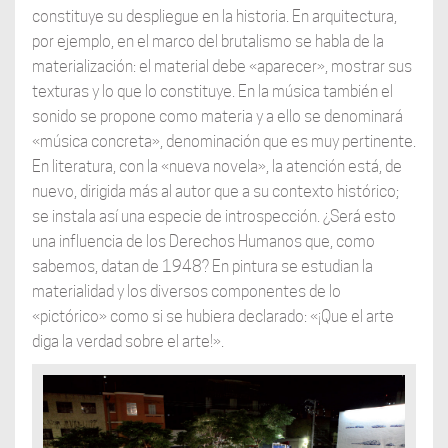
constituye su despliegue en la historia. En arquitectura,
por ejemplo, en el marco del brutalismo se habla de la
materialización: el material debe «aparecer», mostrar sus
texturas y lo que lo constituye. En la música también el
sonido se propone como materia y a ello se denominará
«música concreta», denominación que es muy pertinente.
En literatura, con la «nueva novela», la atención está, de
nuevo, dirigida más al autor que a su contexto histórico;
se instala así una especie de introspección. ¿Será esto
una influencia de los Derechos Humanos que, como
sabemos, datan de 1948? En pintura se estudian la
materialidad y los diversos componentes de lo
«pictórico» como si se hubiera declarado: «¡Que el arte
diga la verdad sobre el arte!».