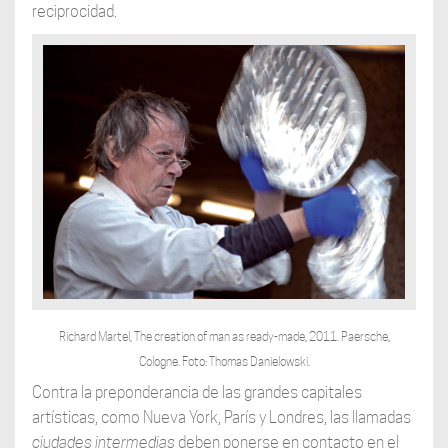
reciprocidad.
Richard Martel, The creation of man as ready-made, 2011. Paersche,
Cologne.
Foto: Thomas Danielowski.
Contra la preponderancia de las grandes capitales
artísticas, como Nueva York, París y Londres, las llamadas
ciudades intermedias
deben ponerse en contacto en el