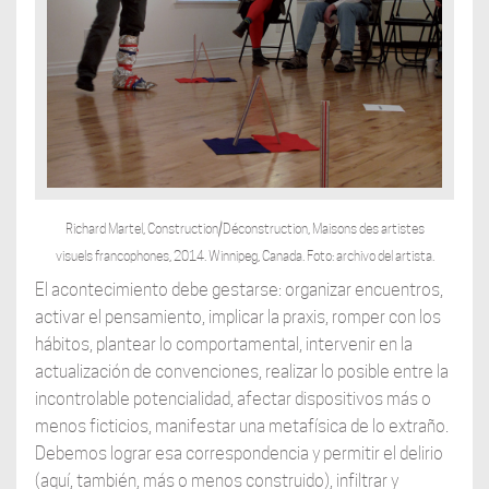
Richard Martel, Construction/Déconstruction, Maisons des artistes
visuels francophones, 2014. Winnipeg, Canada. Foto: archivo del artista.
El acontecimiento debe gestarse: organizar encuentros,
activar el pensamiento, implicar la praxis, romper con los
hábitos, plantear lo comportamental, intervenir en la
actualización de convenciones, realizar lo posible entre la
incontrolable potencialidad, afectar dispositivos más o
menos ficticios, manifestar una metafísica de lo extraño.
Debemos lograr esa correspondencia y permitir el delirio
(aquí, también, más o menos construido), infiltrar y