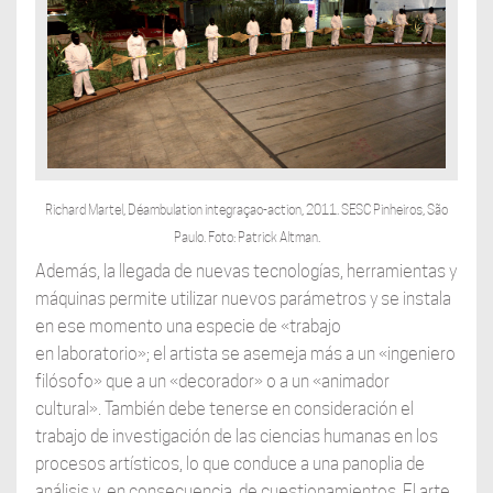
Richard Martel, Déambulation integraçao-action, 2011. SESC Pinheiros, São
Paulo. Foto: Patrick Altman.
Además, la llegada de nuevas tecnologías, herramientas y
máquinas permite utilizar nuevos parámetros y se instala
en ese momento una especie de «trabajo
en laboratorio»; el artista se asemeja más a un «ingeniero
filósofo» que a un «decorador» o a un «animador
cultural». También debe tenerse en consideración el
trabajo de investigación de las ciencias humanas en los
procesos artísticos, lo que conduce a una panoplia de
análisis y, en consecuencia, de cuestionamientos. El arte