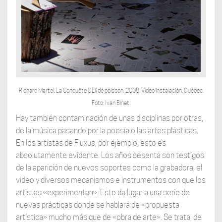
Richard Martel, La Conquête OEil de poisson, 2008. Video instalación, Québec.
Foto: Ivan Binet.
Hay también contaminación de unas disciplinas por otras,
de la música pasando por la poesía o las artes plásticas.
En los artistas de Fluxus, por ejemplo, esto es
absolutamente evidente. Los años sesenta son testigos
de la aparición de nuevos soportes como la grabadora, el
video y diversos mecanismos e instrumentos con que los
artistas «experimentan». Esto da lugar a una serie de
nuevas prácticas donde se hablará de «propuesta
artística» mucho más que de «obra de arte». Se trata, de