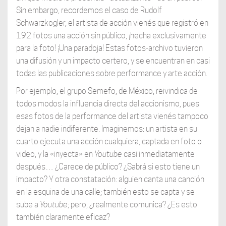
Sin embargo, recordemos el caso de Rudolf
Schwarzkogler, el artista de acción vienés que registró en
192 fotos una acción sin público, ¡hecha exclusivamente
para la foto! ¡Una paradoja! Estas fotos-archivo tuvieron
una difusión y un impacto certero, y se encuentran en casi
todas las publicaciones sobre performance y arte acción.
Por ejemplo, el grupo Semefo, de México, reivindica de
todos modos la influencia directa del accionismo, pues
esas fotos de la performance del artista vienés tampoco
dejan a nadie indiferente. Imaginemos: un artista en su
cuarto ejecuta una acción cualquiera, captada en foto o
video, y la «inyecta» en
Youtube
casi inmediatamente
después… ¿Carece de público? ¿Sabrá si esto tiene un
impacto? Y otra constatación: alguien canta una canción
en la esquina de una calle; también esto se capta y se
sube a
Youtube
; pero, ¿realmente comunica? ¿Es esto
también claramente eficaz?