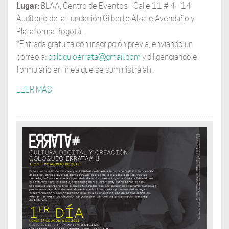
Lugar:
BLAA, Centro de Eventos - Calle 11 # 4 - 14
Auditorio de la Fundación Gilberto Alzate Avendaño y
Plataforma Bogotá.
*Entrada gratuita con inscripción previa, enviando un
correo a:
coloquioerrata@gmail.com
y diligenciando el
formulario en línea que se suministra allí.
LEER MÁS