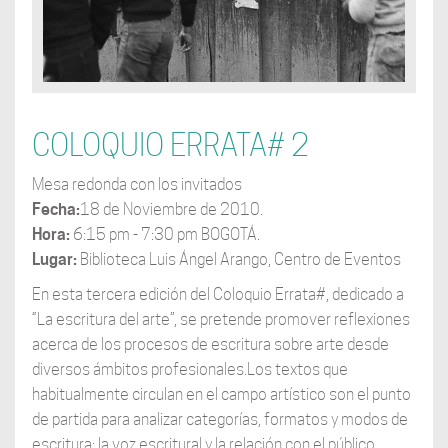
COLOQUIO ERRATA# 2
Mesa redonda con los invitados
Fecha:
18 de Noviembre de 2010.
Hora:
6:15 pm - 7:30 pm BOGOTÁ.
Lugar:
Biblioteca Luis Ángel Arango, Centro de Eventos
En esta tercera edición del Coloquio Errata#, dedicado a
“La escritura del arte”, se pretende promover reflexiones
acerca de los procesos de escritura sobre arte desde
diversos ámbitos profesionales.Los textos que
habitualmente circulan en el campo artístico son el punto
de partida para analizar categorías, formatos y modos de
escritura; la voz escritural y la relación con el público