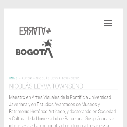
Pasar
al
Toggle
contenido
navigatio
principal
HOME
>
AUTOR
>
NICOLÁS LEYVA TOWNSEND
NICOLÁS LEYVA TOWNSEND
Maestro en Artes Visuales de la Pontificia Universidad
Javeriana y en Estudios Avanzados de Museos y
Patrimonio Histórico Artístico, y doctorando en Sociedad
y Cultura de la Universidad de Barcelona. Sus prácticas e
intereses se han concentrado en torno a tres ejes: la