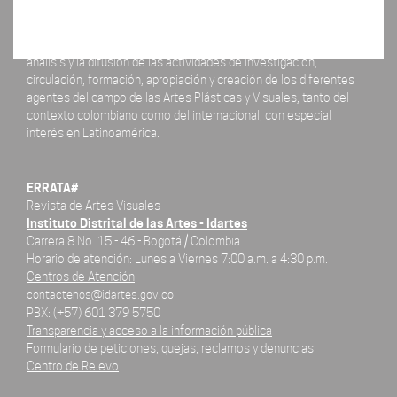
La revista ERRATA# está concebida como un espacio para el
análisis y la difusión de las actividades de investigación,
circulación, formación, apropiación y creación de los diferentes
agentes del campo de las Artes Plásticas y Visuales, tanto del
contexto colombiano como del internacional, con especial
interés en Latinoamérica.
ERRATA#
Revista de Artes Visuales
Instituto Distrital de las Artes - Idartes
Carrera 8 No. 15 - 46 - Bogotá / Colombia
Horario de atención: Lunes a Viernes 7:00 a.m. a 4:30 p.m.
Centros de Atención
contactenos@idartes.gov.co
PBX: (+57) 601 379 5750
Transparencia y acceso a la información pública
Formulario de peticiones, quejas, reclamos y denuncias
Centro de Relevo