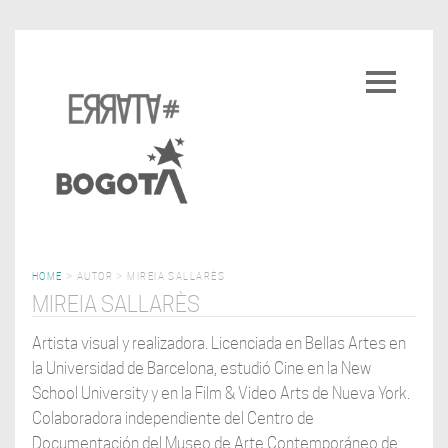
Pasar
al
Toggle
contenido
navigatio
principal
HOME
>
AUTOR
>
MIREIA SALLARÈS
MIREIA SALLARÈS
Artista visual y realizadora. Licenciada en Bellas Artes en
la Universidad de Barcelona, estudió Cine en la New
School University y en la Film & Video Arts de Nueva York.
Colaboradora independiente del Centro de
Documentación del Museo de Arte Contemporáneo de