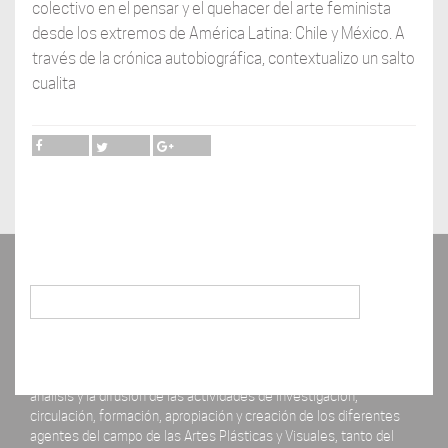
colectivo en el pensar y el quehacer del arte feminista
desde los extremos de América Latina: Chile y México. A
través de la crónica autobiográfica, contextualizo un salto
cualita
Buscar
La revista ERRATA# está concebida como un espacio para el
análisis y la difusión de las actividades de investigación,
circulación, formación, apropiación y creación de los diferentes
agentes del campo de las Artes Plásticas y Visuales, tanto del