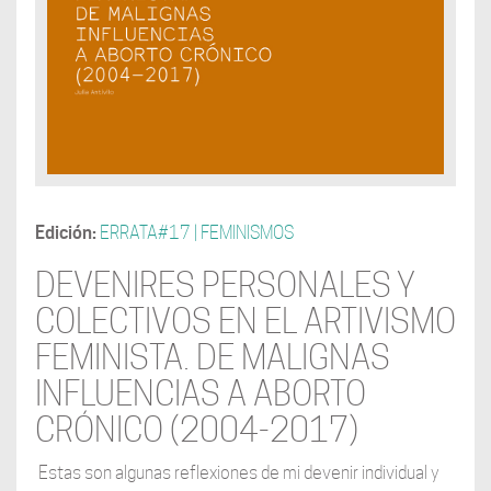
Edición:
ERRATA#17 | FEMINISMOS
DEVENIRES PERSONALES Y
COLECTIVOS EN EL ARTIVISMO
FEMINISTA. DE MALIGNAS
INFLUENCIAS A ABORTO
CRÓNICO (2004-2017)
Estas son algunas reflexiones de mi devenir individual y